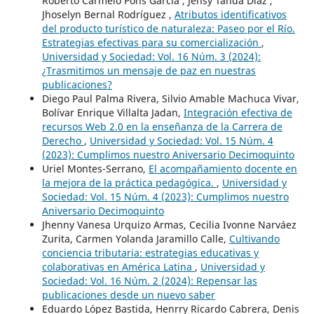
Roberto Carmelo Pons García , Jensy Tanda Díaz ,
Jhoselyn Bernal Rodríguez ,
Atributos identificativos
del producto turístico de naturaleza: Paseo por el Río.
Estrategias efectivas para su comercialización
,
Universidad y Sociedad: Vol. 16 Núm. 3 (2024):
¿Trasmitimos un mensaje de paz en nuestras
publicaciones?
Diego Paul Palma Rivera, Silvio Amable Machuca Vivar,
Bolívar Enrique Villalta Jadan,
Integración efectiva de
recursos Web 2.0 en la enseñanza de la Carrera de
Derecho
,
Universidad y Sociedad: Vol. 15 Núm. 4
(2023): Cumplimos nuestro Aniversario Decimoquinto
Uriel Montes-Serrano,
El acompañamiento docente en
la mejora de la práctica pedagógica.
,
Universidad y
Sociedad: Vol. 15 Núm. 4 (2023): Cumplimos nuestro
Aniversario Decimoquinto
Jhenny Vanesa Urquizo Armas, Cecilia Ivonne Narváez
Zurita, Carmen Yolanda Jaramillo Calle,
Cultivando
conciencia tributaria: estrategias educativas y
colaborativas en América Latina
,
Universidad y
Sociedad: Vol. 16 Núm. 2 (2024): Repensar las
publicaciones desde un nuevo saber
Eduardo López Bastida, Henrry Ricardo Cabrera, Denis