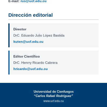
E-mail:
rus@ucf.edu.cu
Dirección editorial
Director
DrC. Eduardo Julio López Bastida
kuten@ucf.edu.cu
Editor Científico
DrC. Henrry Ricardo Cabrera
hricardo@ucf.edu.cu
Universidad de Cienfuegos
“Carlos Rafael Rodríguez”
www.ucf.edu.cu