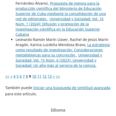
Fernández-Álvarez,
Propuesta de mejora para la
producción científica del Ministerio de Educación
Superior de Cuba mediante la consolidación de una
red de editoriales
,
Universidad y Sociedad: Vol. 16
Núm. 1 (2024): Difusión y promoción de la
investigación científica en la Educación Superior
Cubana
Leonardo Ramón Marín Llaver, Rachel de Jesús Marín
Aragón, Karina Luzdelia Mendoza Bravo,
La estrategia
como resultado de investigación: Consideraciones
metodológicas para su concreción
,
Universidad y
Sociedad: Vol. 15 Núm. 6 (2023): Universidad y
Sociedad: Un año más al servicio de la ciencia.
<<
<
4
5
6
7
8
9
10
11
12
13
>
>>
También puede
Iniciar una búsqueda de similitud avanzada
para este artículo.
Idioma