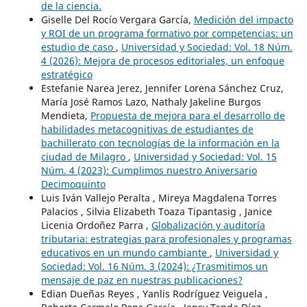
de la ciencia.
Giselle Del Rocío Vergara García,
Medición del impacto
y ROI de un programa formativo por competencias: un
estudio de caso
,
Universidad y Sociedad: Vol. 18 Núm.
4 (2026): Mejora de procesos editoriales, un enfoque
estratégico
Estefanie Narea Jerez, Jennifer Lorena Sánchez Cruz,
María José Ramos Lazo, Nathaly Jakeline Burgos
Mendieta,
Propuesta de mejora para el desarrollo de
habilidades metacognitivas de estudiantes de
bachillerato con tecnologías de la información en la
ciudad de Milagro
,
Universidad y Sociedad: Vol. 15
Núm. 4 (2023): Cumplimos nuestro Aniversario
Decimoquinto
Luis Iván Vallejo Peralta , Mireya Magdalena Torres
Palacios , Silvia Elizabeth Toaza Tipantasig , Janice
Licenia Ordoñez Parra ,
Globalización y auditoría
tributaria: estrategias para profesionales y programas
educativos en un mundo cambiante
,
Universidad y
Sociedad: Vol. 16 Núm. 3 (2024): ¿Trasmitimos un
mensaje de paz en nuestras publicaciones?
Edian Dueñas Reyes , Yanlis Rodríguez Veiguela ,