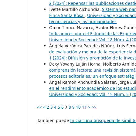
2 (2024): Repensar las publicaciones des
Ivette Martillo Alchundia,
Sistema web para
Finca Santa Rosa
,
Universidad y Sociedad:
tecnociencias y las humanidades
Omar Tinoco-Navarro, Avatar Flores-Gutiér
Indicadores para el Estudio de las Experi
Universidad y Sociedad: Vol. 18 Núm. 4 (2
Ángela Verónica Paredes Núñez, Luis Fern
de evaluación y mejora de la experiencia d
1 (2024): Difusión y promoción de la inves
Dexy Yovany Luján Horna, Nolberto Arnildo
comprensión lectora: una revisión sistemá
procesos editoriales, un enfoque estratég
Angel Ramon Anchundia Salazar, Jorge Lui
en el rendimiento académico de los estudia
Universidad y Sociedad: Vol. 15 Núm. 5 (2
<<
<
2
3
4
5
6
7
8
9
10
11
>
>>
También puede
Iniciar una búsqueda de simili