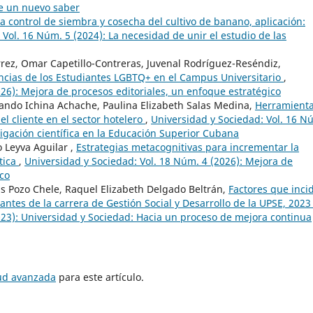
de un nuevo saber
 control de siembra y cosecha del cultivo de banano, aplicación:
 Vol. 16 Núm. 5 (2024): La necesidad de unir el estudio de las
rez, Omar Capetillo-Contreras, Juvenal Rodríguez-Reséndiz,
encias de los Estudiantes LGBTQ+ en el Campus Universitario
,
026): Mejora de procesos editoriales, un enfoque estratégico
ando Ichina Achache, Paulina Elizabeth Salas Medina,
Herramient
el cliente en el sector hotelero
,
Universidad y Sociedad: Vol. 16 N
tigación científica en la Educación Superior Cubana
 Leyva Aguilar ,
Estrategias metacognitivas para incrementar la
tica
,
Universidad y Sociedad: Vol. 18 Núm. 4 (2026): Mejora de
ico
s Pozo Chele, Raquel Elizabeth Delgado Beltrán,
Factores que inci
ntes de la carrera de Gestión Social y Desarrollo de la UPSE, 202
023): Universidad y Sociedad: Hacia un proceso de mejora continua
tud avanzada
para este artículo.