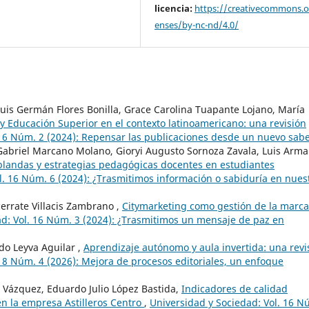
licencia:
https://creativecommons.or
enses/by-nc-nd/4.0/
uis Germán Flores Bonilla, Grace Carolina Tuapante Lojano, María
 y Educación Superior en el contexto latinoamericano: una revisión
 16 Núm. 2 (2024): Repensar las publicaciones desde un nuevo sab
Gabriel Marcano Molano, Gioryi Augusto Sornoza Zavala, Luis Arm
blandas y estrategias pedagógicas docentes en estudiantes
l. 16 Núm. 6 (2024): ¿Trasmitimos información o sabiduría en nues
errate Villacis Zambrano ,
Citymarketing como gestión de la marca
ad: Vol. 16 Núm. 3 (2024): ¿Trasmitimos un mensaje de paz en
do Leyva Aguilar ,
Aprendizaje autónomo y aula invertida: una revi
 18 Núm. 4 (2026): Mejora de procesos editoriales, un enfoque
 Vázquez, Eduardo Julio López Bastida,
Indicadores de calidad
en la empresa Astilleros Centro
,
Universidad y Sociedad: Vol. 16 N