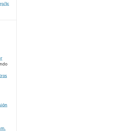
g/lic
er
ando
tros
sión
úm.