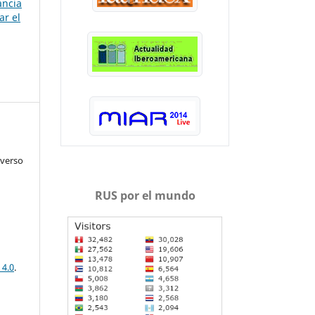
ancia
ar el
iverso
RUS por el mundo
 4.0
.