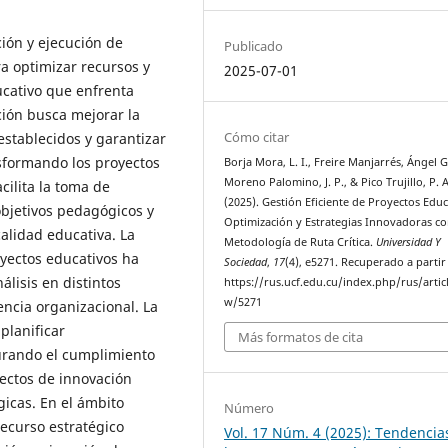
ción y ejecución de
Publicado
ra optimizar recursos y
2025-07-01
ucativo que enfrenta
ción busca mejorar la
Cómo citar
establecidos y garantizar
nsformando los proyectos
Borja Mora, L. I., Freire Manjarrés, Ángel G
Moreno Palomino, J. P., & Pico Trujillo, P. A
cilita la toma de
(2025). Gestión Eficiente de Proyectos Educ
objetivos pedagógicos y
Optimización y Estrategias Innovadoras co
alidad educativa. La
Metodología de Ruta Crítica.
Universidad Y
oyectos educativos ha
Sociedad
,
17
(4), e5271. Recuperado a partir
álisis en distintos
https://rus.ucf.edu.cu/index.php/rus/artic
w/5271
encia organizacional. La
planificar
Más formatos de cita
urando el cumplimiento
yectos de innovación
gicas. En el ámbito
Número
recurso estratégico
Vol. 17 Núm. 4 (2025): Tendencia