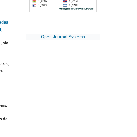
adas
0)
.
Open Journal Systems
, sin
ores,
ta
ios.
s de