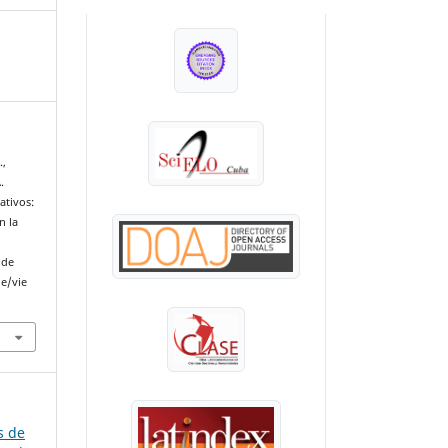
INDEXADA EN:
.,
.
ativos:
n la
 de
le/vie
s de