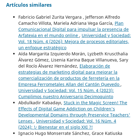
Artículos similares
Fabricio Gabriel Zurita Vergara , Jefferson Alfredo
Camacho Villota, Mariela Adriana Vega García,
Plan
Comunicacional Digital para impulsar la presencia de
Arfatexia en el mundo online
,
Universidad y Sociedad:
Vol. 18 Núm. 4 (2026): Mejora de procesos editoriales,
un enfoque estratégico
Aída Margarita Izquierdo Morán, Lyzbeth Kruscthalia
Álvarez Gómez, Lisenia Karina Baque Villanueva, Sary
del Rocío Álvarez Hernández,
Elaboración de
estrategias de marketing digital para mejorar la
comercialización de productos de ferretería en la
Empresa Ferrometales Allan del Cantón Quevedo
,
Universidad y Sociedad: Vol. 15 Núm. 4 (2023):
Cumplimos nuestro Aniversario Decimoquinto
Abdulkadir Kabadayı,
Stuck in the Magic Screen! The
Effects of Digital Game Addiction on Children's
Developmental Domains through Preservice Teachers'
Lenses
,
Universidad y Sociedad: Vol. 16 Núm. 4
(2024): !¿ Bienestar en el siglo XXI ?!
Ignacio Hugo Monserrate Sánchez, Grace Katiuska