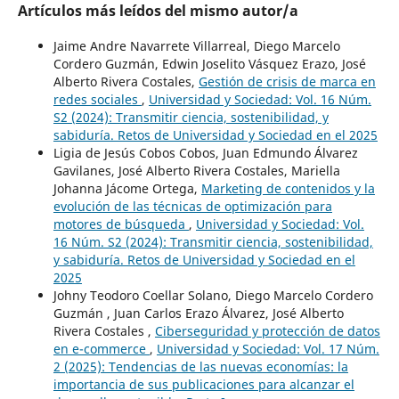
Artículos más leídos del mismo autor/a
Jaime Andre Navarrete Villarreal, Diego Marcelo
Cordero Guzmán, Edwin Joselito Vásquez Erazo, José
Alberto Rivera Costales,
Gestión de crisis de marca en
redes sociales
,
Universidad y Sociedad: Vol. 16 Núm.
S2 (2024): Transmitir ciencia, sostenibilidad, y
sabiduría. Retos de Universidad y Sociedad en el 2025
Ligia de Jesús Cobos Cobos, Juan Edmundo Álvarez
Gavilanes, José Alberto Rivera Costales, Mariella
Johanna Jácome Ortega,
Marketing de contenidos y la
evolución de las técnicas de optimización para
motores de búsqueda
,
Universidad y Sociedad: Vol.
16 Núm. S2 (2024): Transmitir ciencia, sostenibilidad,
y sabiduría. Retos de Universidad y Sociedad en el
2025
Johny Teodoro Coellar Solano, Diego Marcelo Cordero
Guzmán , Juan Carlos Erazo Álvarez, José Alberto
Rivera Costales ,
Ciberseguridad y protección de datos
en e-commerce
,
Universidad y Sociedad: Vol. 17 Núm.
2 (2025): Tendencias de las nuevas economías: la
importancia de sus publicaciones para alcanzar el