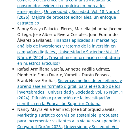
consumidor: evidencia empírica en mercados
emergentes
,
Universidad y Sociedad: Vol. 18 Núm. 4
(2026): Mejora de procesos editoriales, un enfoque
estratégico
Fanny Soraya Palacios Flores, Mariella Johanna Jácome
Ortega, José Alberto Rivera Costales, Juan Edmundo
Álvarez Gavilanes,
Finanzas aplicadas al marketing:
análisis de inversiones y retorno de la inversión en
campañas digitales
,
Universidad y Sociedad: Vol. 16
Núm. 6 (2024): ¿Trasmitimos información o sabiduría
en nuestros artículos?
Rafael Armiñana García, Annette Padilla Gómez,
Rigoberto Fimia Duarte, Yameilis Durán Fonseca,
Frank Nieve-Fariñas,
Sistemas medios de enseñanza y
aprendizaje en formato digital, para el estudio de los
invertebrados
,
Universidad y Sociedad: Vol. 16 Núm. 1
(2024): Difusión y promoción de la investigación
científica en la Educación Superior Cubana
Nancy Mayra Villa Ramírez, José Bohórquez Zavala,
Marketing Turístico con visión sostenible, propuesta
para incrementar visitantes a la vía Aero-suspendida
Guayaquil-Durán 2023
,
Universidad y Sociedad: Vol.