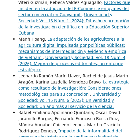
Viteri Guzmán, Rebeca Valdez Aguagallo,
Factores que
inciden en la adopción del E-Commerce en pymes del
sector comercial en Guayaquil
,
Universidad y
Sociedad: Vol. 16 Núm. 1 (2024): Difusión y promoción
de la investigación científica en la Educación Superior
Cubana
Manh Hoang,
La adaptación de los agricultores a la
agricultura digital impulsada por políticas públicas:
mecanismos de intermediación y evidencia empírica
de Vietnam
,
Universidad y Sociedad: Vol. 18 Núm. 4
(2026): Mejora de procesos editoriales, un enfoque
estratégico
Leonardo Ramón Marín Llaver, Rachel de Jesús Marín
Aragón, Karina Luzdelia Mendoza Bravo,
La estrategia
como resultado de investigación: Consideraciones
metodológicas para su concreción
,
Universidad y
Sociedad: Vol. 15 Núm. 6 (2023): Universidad y
Sociedad: Un año más al servicio de la ciencia.
Rafael Emiliano Apolinario Quintana, Oscar David
Jaramillo Burgos, Fernando Francisco Bocca Ruiz,
Mónica Annabel Caicedo Leones, Martha Graciela
Rodríguez Donoso,
Impacto de la informalidad del
comercio electrónico en la confianza y lealtad del