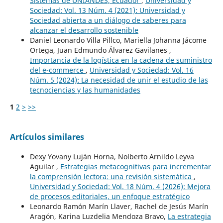
Sistemas de UNIANDES, Ecuador
,
Universidad y
Sociedad: Vol. 13 Núm. 4 (2021): Universidad y
Sociedad abierta a un diálogo de saberes para
alcanzar el desarrollo sostenible
Daniel Leonardo Villa Pillco, Mariella Johanna Jácome
Ortega, Juan Edmundo Álvarez Gavilanes ,
Importancia de la logística en la cadena de suministro
del e-commerce
,
Universidad y Sociedad: Vol. 16
Núm. 5 (2024): La necesidad de unir el estudio de las
tecnociencias y las humanidades
1
2
>
>>
Artículos similares
Dexy Yovany Luján Horna, Nolberto Arnildo Leyva
Aguilar ,
Estrategias metacognitivas para incrementar
la comprensión lectora: una revisión sistemática
,
Universidad y Sociedad: Vol. 18 Núm. 4 (2026): Mejora
de procesos editoriales, un enfoque estratégico
Leonardo Ramón Marín Llaver, Rachel de Jesús Marín
Aragón, Karina Luzdelia Mendoza Bravo,
La estrategia