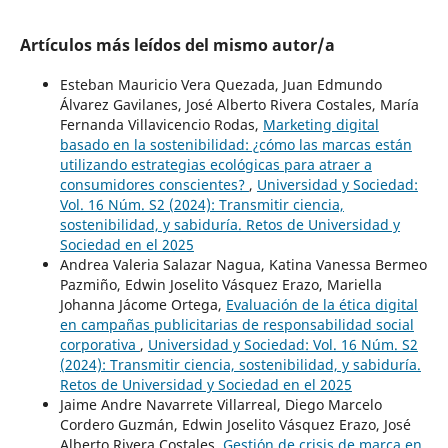
Artículos más leídos del mismo autor/a
Esteban Mauricio Vera Quezada, Juan Edmundo
Álvarez Gavilanes, José Alberto Rivera Costales, María
Fernanda Villavicencio Rodas,
Marketing digital
basado en la sostenibilidad: ¿cómo las marcas están
utilizando estrategias ecológicas para atraer a
consumidores conscientes?
,
Universidad y Sociedad:
Vol. 16 Núm. S2 (2024): Transmitir ciencia,
sostenibilidad, y sabiduría. Retos de Universidad y
Sociedad en el 2025
Andrea Valeria Salazar Nagua, Katina Vanessa Bermeo
Pazmiño, Edwin Joselito Vásquez Erazo, Mariella
Johanna Jácome Ortega,
Evaluación de la ética digital
en campañas publicitarias de responsabilidad social
corporativa
,
Universidad y Sociedad: Vol. 16 Núm. S2
(2024): Transmitir ciencia, sostenibilidad, y sabiduría.
Retos de Universidad y Sociedad en el 2025
Jaime Andre Navarrete Villarreal, Diego Marcelo
Cordero Guzmán, Edwin Joselito Vásquez Erazo, José
Alberto Rivera Costales,
Gestión de crisis de marca en