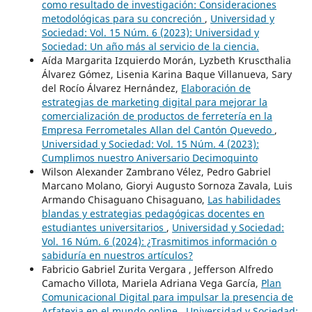
como resultado de investigación: Consideraciones
metodológicas para su concreción
,
Universidad y
Sociedad: Vol. 15 Núm. 6 (2023): Universidad y
Sociedad: Un año más al servicio de la ciencia.
Aída Margarita Izquierdo Morán, Lyzbeth Kruscthalia
Álvarez Gómez, Lisenia Karina Baque Villanueva, Sary
del Rocío Álvarez Hernández,
Elaboración de
estrategias de marketing digital para mejorar la
comercialización de productos de ferretería en la
Empresa Ferrometales Allan del Cantón Quevedo
,
Universidad y Sociedad: Vol. 15 Núm. 4 (2023):
Cumplimos nuestro Aniversario Decimoquinto
Wilson Alexander Zambrano Vélez, Pedro Gabriel
Marcano Molano, Gioryi Augusto Sornoza Zavala, Luis
Armando Chisaguano Chisaguano,
Las habilidades
blandas y estrategias pedagógicas docentes en
estudiantes universitarios
,
Universidad y Sociedad:
Vol. 16 Núm. 6 (2024): ¿Trasmitimos información o
sabiduría en nuestros artículos?
Fabricio Gabriel Zurita Vergara , Jefferson Alfredo
Camacho Villota, Mariela Adriana Vega García,
Plan
Comunicacional Digital para impulsar la presencia de
Arfatexia en el mundo online
,
Universidad y Sociedad: