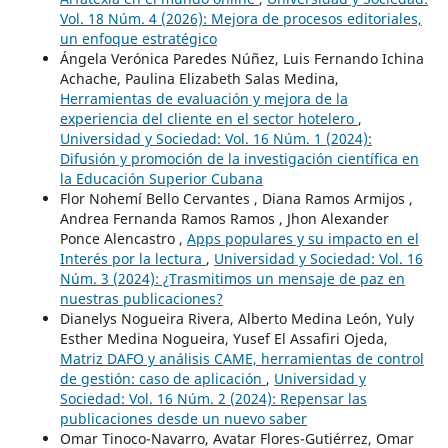
Vol. 18 Núm. 4 (2026): Mejora de procesos editoriales,
un enfoque estratégico
Ángela Verónica Paredes Núñez, Luis Fernando Ichina
Achache, Paulina Elizabeth Salas Medina,
Herramientas de evaluación y mejora de la
experiencia del cliente en el sector hotelero
,
Universidad y Sociedad: Vol. 16 Núm. 1 (2024):
Difusión y promoción de la investigación científica en
la Educación Superior Cubana
Flor Nohemí Bello Cervantes , Diana Ramos Armijos ,
Andrea Fernanda Ramos Ramos , Jhon Alexander
Ponce Alencastro ,
Apps populares y su impacto en el
Interés por la lectura
,
Universidad y Sociedad: Vol. 16
Núm. 3 (2024): ¿Trasmitimos un mensaje de paz en
nuestras publicaciones?
Dianelys Nogueira Rivera, Alberto Medina León, Yuly
Esther Medina Nogueira, Yusef El Assafiri Ojeda,
Matriz DAFO y análisis CAME, herramientas de control
de gestión: caso de aplicación
,
Universidad y
Sociedad: Vol. 16 Núm. 2 (2024): Repensar las
publicaciones desde un nuevo saber
Omar Tinoco-Navarro, Avatar Flores-Gutiérrez, Omar