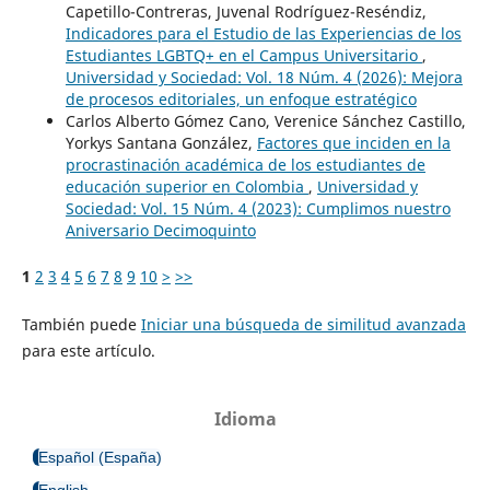
Capetillo-Contreras, Juvenal Rodríguez-Reséndiz,
Indicadores para el Estudio de las Experiencias de los
Estudiantes LGBTQ+ en el Campus Universitario
,
Universidad y Sociedad: Vol. 18 Núm. 4 (2026): Mejora
de procesos editoriales, un enfoque estratégico
Carlos Alberto Gómez Cano, Verenice Sánchez Castillo,
Yorkys Santana González,
Factores que inciden en la
procrastinación académica de los estudiantes de
educación superior en Colombia
,
Universidad y
Sociedad: Vol. 15 Núm. 4 (2023): Cumplimos nuestro
Aniversario Decimoquinto
1
2
3
4
5
6
7
8
9
10
>
>>
También puede
Iniciar una búsqueda de similitud avanzada
para este artículo.
Idioma
Español (España)
English