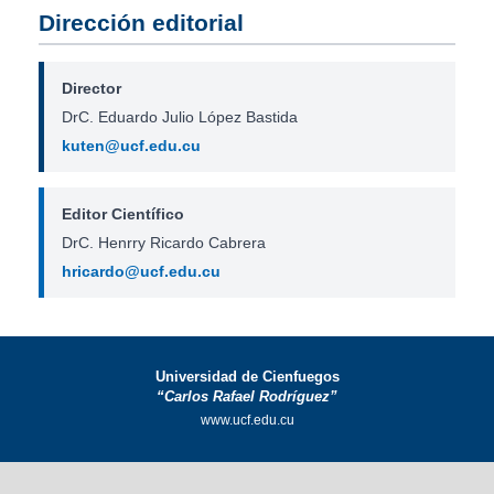
Dirección editorial
Director
DrC. Eduardo Julio López Bastida
kuten@ucf.edu.cu
Editor Científico
DrC. Henrry Ricardo Cabrera
hricardo@ucf.edu.cu
Universidad de Cienfuegos
“Carlos Rafael Rodríguez”
www.ucf.edu.cu