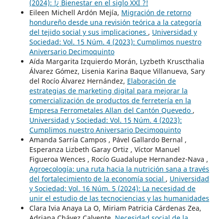
(2024): !¿ Bienestar en el siglo XXI ?!
Eileen Michell Ardón Mejía,
Migración de retorno
hondureño desde una revisión teórica a la categoría
del tejido social y sus implicaciones
,
Universidad y
Sociedad: Vol. 15 Núm. 4 (2023): Cumplimos nuestro
Aniversario Decimoquinto
Aída Margarita Izquierdo Morán, Lyzbeth Kruscthalia
Álvarez Gómez, Lisenia Karina Baque Villanueva, Sary
del Rocío Álvarez Hernández,
Elaboración de
estrategias de marketing digital para mejorar la
comercialización de productos de ferretería en la
Empresa Ferrometales Allan del Cantón Quevedo
,
Universidad y Sociedad: Vol. 15 Núm. 4 (2023):
Cumplimos nuestro Aniversario Decimoquinto
Amanda Sarría Campos , Pável Gallardo Bernal ,
Esperanza Lizbeth Garay Ortiz , Víctor Manuel
Figueroa Wences , Rocío Guadalupe Hernandez-Nava ,
Agroecología: una ruta hacia la nutrición sana a través
del fortalecimiento de la economía social
,
Universidad
y Sociedad: Vol. 16 Núm. 5 (2024): La necesidad de
unir el estudio de las tecnociencias y las humanidades
Clara Ivia Anaya La O, Miriam Patricia Cárdenas Zea,
Adriana Chávez Calvente,
Necesidad social de la