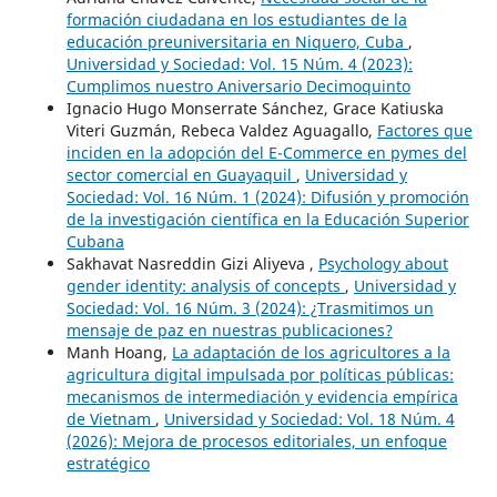
formación ciudadana en los estudiantes de la
educación preuniversitaria en Niquero, Cuba
,
Universidad y Sociedad: Vol. 15 Núm. 4 (2023):
Cumplimos nuestro Aniversario Decimoquinto
Ignacio Hugo Monserrate Sánchez, Grace Katiuska
Viteri Guzmán, Rebeca Valdez Aguagallo,
Factores que
inciden en la adopción del E-Commerce en pymes del
sector comercial en Guayaquil
,
Universidad y
Sociedad: Vol. 16 Núm. 1 (2024): Difusión y promoción
de la investigación científica en la Educación Superior
Cubana
Sakhavat Nasreddin Gizi Aliyeva ,
Psychology about
gender identity: analysis of concepts
,
Universidad y
Sociedad: Vol. 16 Núm. 3 (2024): ¿Trasmitimos un
mensaje de paz en nuestras publicaciones?
Manh Hoang,
La adaptación de los agricultores a la
agricultura digital impulsada por políticas públicas:
mecanismos de intermediación y evidencia empírica
de Vietnam
,
Universidad y Sociedad: Vol. 18 Núm. 4
(2026): Mejora de procesos editoriales, un enfoque
estratégico