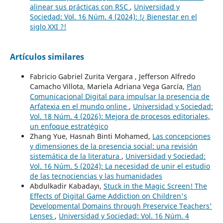
alinear sus prácticas con RSC
,
Universidad y
Sociedad: Vol. 16 Núm. 4 (2024): !¿ Bienestar en el
siglo XXI ?!
Artículos similares
Fabricio Gabriel Zurita Vergara , Jefferson Alfredo
Camacho Villota, Mariela Adriana Vega García,
Plan
Comunicacional Digital para impulsar la presencia de
Arfatexia en el mundo online
,
Universidad y Sociedad:
Vol. 18 Núm. 4 (2026): Mejora de procesos editoriales,
un enfoque estratégico
Zhang Yue, Hasnah Binti Mohamed,
Las concepciones
y dimensiones de la presencia social: una revisión
sistemática de la literatura
,
Universidad y Sociedad:
Vol. 16 Núm. 5 (2024): La necesidad de unir el estudio
de las tecnociencias y las humanidades
Abdulkadir Kabadayı,
Stuck in the Magic Screen! The
Effects of Digital Game Addiction on Children's
Developmental Domains through Preservice Teachers'
Lenses
,
Universidad y Sociedad: Vol. 16 Núm. 4