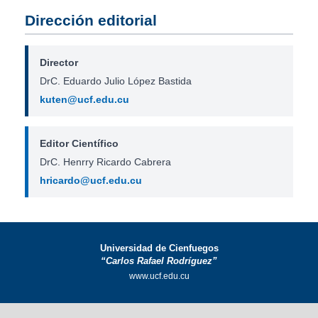
Dirección editorial
Director
DrC. Eduardo Julio López Bastida
kuten@ucf.edu.cu
Editor Científico
DrC. Henrry Ricardo Cabrera
hricardo@ucf.edu.cu
Universidad de Cienfuegos
“Carlos Rafael Rodríguez”
www.ucf.edu.cu