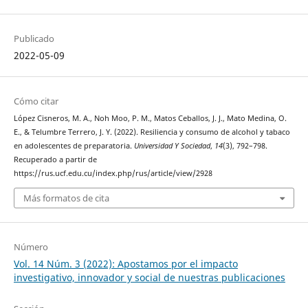
Publicado
2022-05-09
Cómo citar
López Cisneros, M. A., Noh Moo, P. M., Matos Ceballos, J. J., Mato Medina, O.
E., & Telumbre Terrero, J. Y. (2022). Resiliencia y consumo de alcohol y tabaco
en adolescentes de preparatoria.
Universidad Y Sociedad
,
14
(3), 792–798.
Recuperado a partir de
https://rus.ucf.edu.cu/index.php/rus/article/view/2928
Más formatos de cita
Número
Vol. 14 Núm. 3 (2022): Apostamos por el impacto
investigativo, innovador y social de nuestras publicaciones