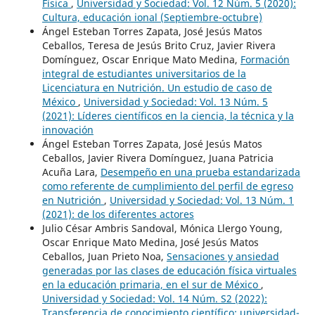
Física
,
Universidad y Sociedad: Vol. 12 Núm. 5 (2020):
Cultura, educación ional (Septiembre-octubre)
Ángel Esteban Torres Zapata, José Jesús Matos
Ceballos, Teresa de Jesús Brito Cruz, Javier Rivera
Domínguez, Oscar Enrique Mato Medina,
Formación
integral de estudiantes universitarios de la
Licenciatura en Nutrición. Un estudio de caso de
México
,
Universidad y Sociedad: Vol. 13 Núm. 5
(2021): Líderes científicos en la ciencia, la técnica y la
innovación
Ángel Esteban Torres Zapata, José Jesús Matos
Ceballos, Javier Rivera Domínguez, Juana Patricia
Acuña Lara,
Desempeño en una prueba estandarizada
como referente de cumplimiento del perfil de egreso
en Nutrición
,
Universidad y Sociedad: Vol. 13 Núm. 1
(2021): de los diferentes actores
Julio César Ambris Sandoval, Mónica Llergo Young,
Oscar Enrique Mato Medina, José Jesús Matos
Ceballos, Juan Prieto Noa,
Sensaciones y ansiedad
generadas por las clases de educación física virtuales
en la educación primaria, en el sur de México
,
Universidad y Sociedad: Vol. 14 Núm. S2 (2022):
Transferencia de conocimiento científico: universidad-