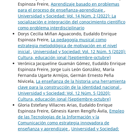
Espinoza Freire,
Aprendizaje basado en problemas
para el proceso de enseñanza-aprendizaje
,
Universidad y Sociedad: Vol. 14 Núm. 2 (2022): La
socialización e integración del conocimiento científico
como problema interdisciplinario
Dorys Cecilia Miñan Aguacondo, Eudaldo Enrique
Espinoza Freire,
La pedagogía musical como
estrategia metodológica de motivación en el nivel
inicial
,
Universidad y Sociedad: Vol. 12 Núm. 5 (2020):
Cultura, educación ional (Septiembre-octubre)
Verónica Jacqueline Guamán Gómez, Eudaldo Enrique
Espinoza Freire, Jorge Luis León González, María
Fernanda Ugarte Armijos, Germán Ernesto Peña
Nivicela,
La enseñanza de la historia una herramienta
clave para la construcción de la identidad nacional
,
Universidad y Sociedad: Vol. 12 Núm. 5 (2020):
Cultura, educación ional (Septiembre-octubre)
Gloria Estefany Villacres Arias, Eudaldo Enrique
Espinoza Freire, Génesis Karen Rengifo Ávila,
Empleo
de las Tecnologías de la Información y la
Comunicación como estrategia innovadora de
enseñanza y aprendizaje
,
Universidad y Sociedad: