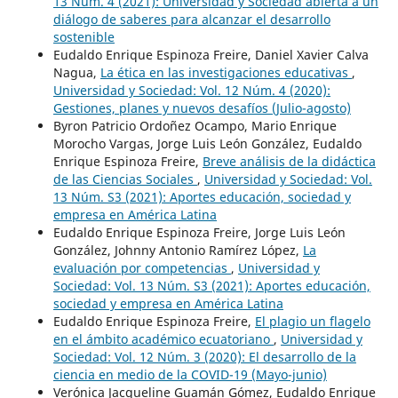
13 Núm. 4 (2021): Universidad y Sociedad abierta a un
diálogo de saberes para alcanzar el desarrollo
sostenible
Eudaldo Enrique Espinoza Freire, Daniel Xavier Calva
Nagua,
La ética en las investigaciones educativas
,
Universidad y Sociedad: Vol. 12 Núm. 4 (2020):
Gestiones, planes y nuevos desafíos (Julio-agosto)
Byron Patricio Ordoñez Ocampo, Mario Enrique
Morocho Vargas, Jorge Luis León González, Eudaldo
Enrique Espinoza Freire,
Breve análisis de la didáctica
de las Ciencias Sociales
,
Universidad y Sociedad: Vol.
13 Núm. S3 (2021): Aportes educación, sociedad y
empresa en América Latina
Eudaldo Enrique Espinoza Freire, Jorge Luis León
González, Johnny Antonio Ramírez López,
La
evaluación por competencias
,
Universidad y
Sociedad: Vol. 13 Núm. S3 (2021): Aportes educación,
sociedad y empresa en América Latina
Eudaldo Enrique Espinoza Freire,
El plagio un flagelo
en el ámbito académico ecuatoriano
,
Universidad y
Sociedad: Vol. 12 Núm. 3 (2020): El desarrollo de la
ciencia en medio de la COVID-19 (Mayo-junio)
Verónica Jacqueline Guamán Gómez, Eudaldo Enrique