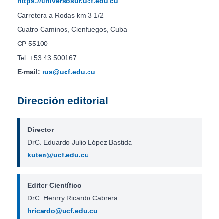
https://universosur.ucf.edu.cu
Carretera a Rodas km 3 1/2
Cuatro Caminos, Cienfuegos, Cuba
CP 55100
Tel: +53 43 500167
E-mail:
rus@ucf.edu.cu
Dirección editorial
Director
DrC. Eduardo Julio López Bastida
kuten@ucf.edu.cu
Editor Científico
DrC. Henrry Ricardo Cabrera
hricardo@ucf.edu.cu