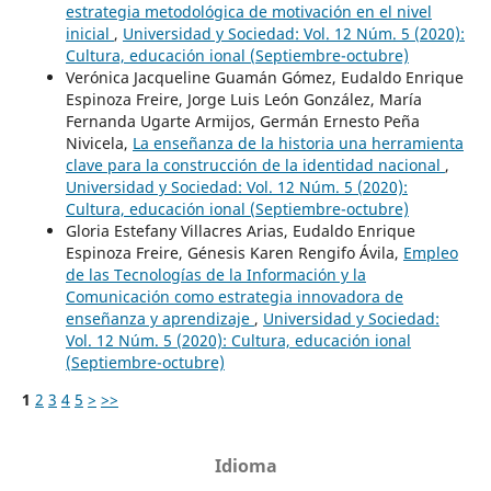
estrategia metodológica de motivación en el nivel
inicial
,
Universidad y Sociedad: Vol. 12 Núm. 5 (2020):
Cultura, educación ional (Septiembre-octubre)
Verónica Jacqueline Guamán Gómez, Eudaldo Enrique
Espinoza Freire, Jorge Luis León González, María
Fernanda Ugarte Armijos, Germán Ernesto Peña
Nivicela,
La enseñanza de la historia una herramienta
clave para la construcción de la identidad nacional
,
Universidad y Sociedad: Vol. 12 Núm. 5 (2020):
Cultura, educación ional (Septiembre-octubre)
Gloria Estefany Villacres Arias, Eudaldo Enrique
Espinoza Freire, Génesis Karen Rengifo Ávila,
Empleo
de las Tecnologías de la Información y la
Comunicación como estrategia innovadora de
enseñanza y aprendizaje
,
Universidad y Sociedad:
Vol. 12 Núm. 5 (2020): Cultura, educación ional
(Septiembre-octubre)
1
2
3
4
5
>
>>
Idioma