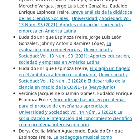
Morocho Vargas, Jorge Luis León González, Eudaldo
Enrique Espinoza Freire,
Breve análisis de la didáctica
de las Ciencias Sociales
,
Universidad y Sociedad: Vol.
13 Núm. S3 (2021): Aportes educación, sociedad y
empresa en América Latina
Eudaldo Enrique Espinoza Freire, Jorge Luis León
González, Johnny Antonio Ramírez López,
La
evaluación por competencias
,
Universidad y
Sociedad: Vol. 13 Núm. S3 (2021): Aportes educación,
sociedad y empresa en América Latina
Eudaldo Enrique Espinoza Freire,
El plagio un flagelo
en el ámbito académico ecuatoriano
,
Universidad y
Sociedad: Vol. 12 Núm. 3 (2020): El desarrollo de la
ciencia en medio de la COVID-19 (Mayo-junio)
Verónica Jacqueline Guamán Gómez, Eudaldo Enrique
Espinoza Freire,
Aprendizaje basado en problemas
para el proceso de enseñanza-aprendizaje
,
Universidad y Sociedad: Vol. 14 Núm. 2 (2022): La
socialización e integración del conocimiento científico
como problema interdisciplinario
Dorys Cecilia Miñan Aguacondo, Eudaldo Enrique
Espinoza Freire,
La pedagogía musical como