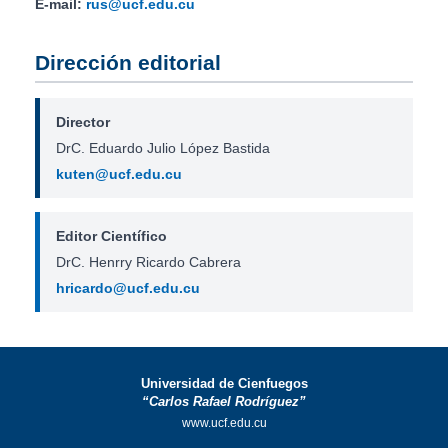
E-mail:
rus@ucf.edu.cu
Dirección editorial
Director
DrC. Eduardo Julio López Bastida
kuten@ucf.edu.cu
Editor Científico
DrC. Henrry Ricardo Cabrera
hricardo@ucf.edu.cu
Universidad de Cienfuegos
“Carlos Rafael Rodríguez”
www.ucf.edu.cu