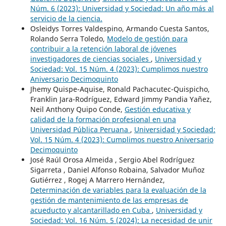
Núm. 6 (2023): Universidad y Sociedad: Un año más al
servicio de la ciencia.
Osleidys Torres Valdespino, Armando Cuesta Santos,
Rolando Serra Toledo,
Modelo de gestión para
contribuir a la retención laboral de jóvenes
investigadores de ciencias sociales
,
Universidad y
Sociedad: Vol. 15 Núm. 4 (2023): Cumplimos nuestro
Aniversario Decimoquinto
Jhemy Quispe-Aquise, Ronald Pachacutec-Quispicho,
Franklin Jara-Rodríguez, Edward Jimmy Pandia Yañez,
Neil Anthony Quipo Conde,
Gestión educativa y
calidad de la formación profesional en una
Universidad Pública Peruana
,
Universidad y Sociedad:
Vol. 15 Núm. 4 (2023): Cumplimos nuestro Aniversario
Decimoquinto
José Raúl Orosa Almeida , Sergio Abel Rodríguez
Sigarreta , Daniel Alfonso Robaina, Salvador Muñoz
Gutiérrez , Rogej A Marrero Hernández,
Determinación de variables para la evaluación de la
gestión de mantenimiento de las empresas de
acueducto y alcantarillado en Cuba
,
Universidad y
Sociedad: Vol. 16 Núm. 5 (2024): La necesidad de unir