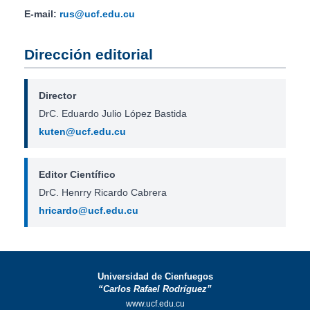
E-mail:
rus@ucf.edu.cu
Dirección editorial
Director
DrC. Eduardo Julio López Bastida
kuten@ucf.edu.cu
Editor Científico
DrC. Henrry Ricardo Cabrera
hricardo@ucf.edu.cu
Universidad de Cienfuegos
“Carlos Rafael Rodríguez”
www.ucf.edu.cu