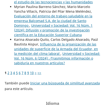
el estudio de las tecnociencias y las humanidades
Myrian Paulina Barreno Sánchez, Mario Marcelo
Yancha Villacís, Patricia del Pilar Mena Meléndez,
Evaluación del entorno de trabajo saludable en la
empresa Balcomad S.A. de la ciudad de Santo
Domingo
,
Universidad y Sociedad: Vol. 16 Núm. 1
(2024): Difusión y promoción de la investigación
científica en la Educación Superior Cubana
Karina Alvarado Quito, Carlos Delgado Alvarado, Paúl
Bautista Aispur,
Influencia de la organización de las
unidades de superficie de la Armada del Ecuador, en
la medición del clima laboral
,
Universidad y Sociedad:
Vol. 16 Núm. 6 (2024): ¿Trasmitimos información o
sabiduría en nuestros artículos?
1
2
3
4
5
6
7
8
9
10
>
>>
También puede
Iniciar una búsqueda de similitud avanzada
para este artículo.
Idioma