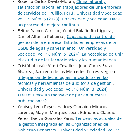
Roberto Carlos Dávila-Morán,
Clima laboral y
satisfacción laboral en trabajadores de una empresa
de servicios de Trujillo, Perú
,
Universidad y Sociedad:
Vol. 15 Núm. 5 (2023): Universidad y Sociedad: Hacia
un proceso de mejora continua
Felipe Ramos Carrillo , Yuniel Bolaño Rodríguez ,
Daniel Alfonso Robaina ,
Capacidad de control de
gestión de la empresa. Estudio en empresas de la
OSDE de agua y saneamiento
,
Universidad y
Sociedad: Vol. 16 Núm. 5 (2024): La necesidad de unir
el estudio de las tecnociencias y las humanidades
Cristóbal Josúe Viteri Cevallos , Juan Carlos Erazo
Álvarez , Azucena de las Mercedes Torres Negrete ,
Integración de tecnologías innovadoras en las
técnicas y herramientas de auditoría de gestión
,
Universidad y Sociedad: Vol. 16 Núm. 3 (2024):
¿Trasmitimos un mensaje de paz en nuestras
publicaciones?
Yenisey León Reyes, Yadney Osmaida Miranda
Lorenzo, Maylín Marqués León, Edmundo Claudio
Pérez, Evelyn González Paris,
Tendencias actuales de
la gestión integrada en las Organizaciones de
Gobierno Deportivo
,
Universidad y Sociedad: Vol. 15