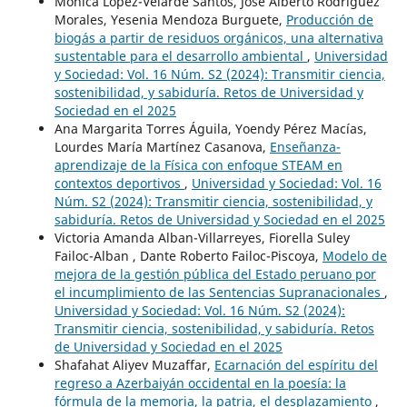
Mónica López-Velarde Santos, José Alberto Rodríguez
Morales, Yesenia Mendoza Burguete,
Producción de
biogás a partir de residuos orgánicos, una alternativa
sustentable para el desarrollo ambiental
,
Universidad
y Sociedad: Vol. 16 Núm. S2 (2024): Transmitir ciencia,
sostenibilidad, y sabiduría. Retos de Universidad y
Sociedad en el 2025
Ana Margarita Torres Águila, Yoendy Pérez Macías,
Lourdes María Martínez Casanova,
Enseñanza-
aprendizaje de la Física con enfoque STEAM en
contextos deportivos
,
Universidad y Sociedad: Vol. 16
Núm. S2 (2024): Transmitir ciencia, sostenibilidad, y
sabiduría. Retos de Universidad y Sociedad en el 2025
Victoria Amanda Alban-Villarreyes, Fiorella Suley
Failoc-Alban , Dante Roberto Failoc-Piscoya,
Modelo de
mejora de la gestión pública del Estado peruano por
el incumplimiento de las Sentencias Supranacionales
,
Universidad y Sociedad: Vol. 16 Núm. S2 (2024):
Transmitir ciencia, sostenibilidad, y sabiduría. Retos
de Universidad y Sociedad en el 2025
Shafahat Aliyev Muzaffar,
Ecarnación del espíritu del
regreso a Azerbaiyán occidental en la poesía: la
fórmula de la memoria, la patria, el desplazamiento
,