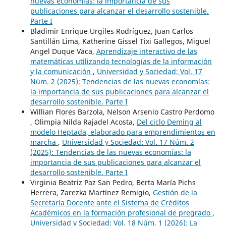
nuevas economías: la importancia de sus
publicaciones para alcanzar el desarrollo sostenible.
Parte I
Bladimir Enrique Urgiles Rodríguez, Juan Carlos
Santillán Lima, Katherine Gissel Tixi Gallegos, Miguel
Angel Duque Vaca,
Aprendizaje interactivo de las
matemáticas utilizando tecnologías de la información
y la comunicación
,
Universidad y Sociedad: Vol. 17
Núm. 2 (2025): Tendencias de las nuevas economías:
la importancia de sus publicaciones para alcanzar el
desarrollo sostenible. Parte I
Willian Flores Barzola, Nelson Arsenio Castro Perdomo
, Olimpia Nilda Rajadel Acosta,
Del ciclo Deming al
modelo Heptada, elaborado para emprendimientos en
marcha
,
Universidad y Sociedad: Vol. 17 Núm. 2
(2025): Tendencias de las nuevas economías: la
importancia de sus publicaciones para alcanzar el
desarrollo sostenible. Parte I
Virginia Beatriz Paz San Pedro, Berta María Pichs
Herrera, Zarezka Martínez Remigio,
Gestión de la
Secretaría Docente ante el Sistema de Créditos
Académicos en la formación profesional de pregrado
,
Universidad y Sociedad: Vol. 18 Núm. 1 (2026): La