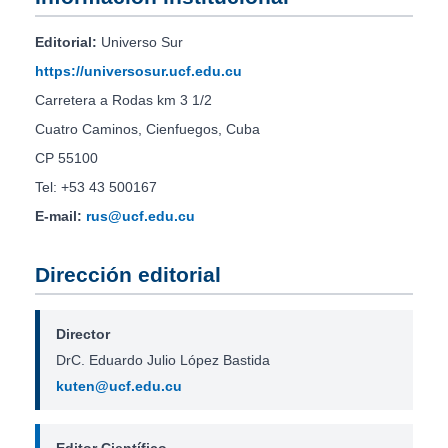
Editorial:
Universo Sur
https://universosur.ucf.edu.cu
Carretera a Rodas km 3 1/2
Cuatro Caminos, Cienfuegos, Cuba
CP 55100
Tel: +53 43 500167
E-mail:
rus@ucf.edu.cu
Dirección editorial
Director
DrC. Eduardo Julio López Bastida
kuten@ucf.edu.cu