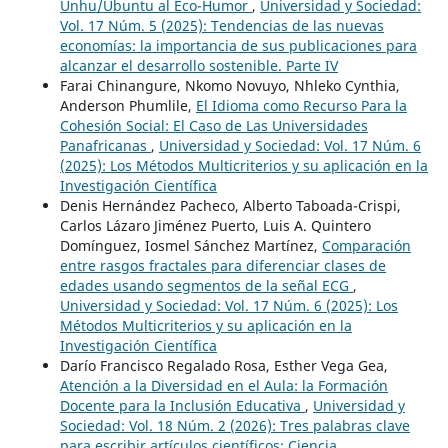
Unhu/Ubuntu al Eco-Humor
,
Universidad y Sociedad:
Vol. 17 Núm. 5 (2025): Tendencias de las nuevas
economías: la importancia de sus publicaciones para
alcanzar el desarrollo sostenible. Parte IV
Farai Chinangure, Nkomo Novuyo, Nhleko Cynthia,
Anderson Phumlile,
El Idioma como Recurso Para la
Cohesión Social: El Caso de Las Universidades
Panafricanas
,
Universidad y Sociedad: Vol. 17 Núm. 6
(2025): Los Métodos Multicriterios y su aplicación en la
Investigación Científica
Denis Hernández Pacheco, Alberto Taboada-Crispi,
Carlos Lázaro Jiménez Puerto, Luis A. Quintero
Domínguez, Iosmel Sánchez Martínez,
Comparación
entre rasgos fractales para diferenciar clases de
edades usando segmentos de la señal ECG
,
Universidad y Sociedad: Vol. 17 Núm. 6 (2025): Los
Métodos Multicriterios y su aplicación en la
Investigación Científica
Darío Francisco Regalado Rosa, Esther Vega Gea,
Atención a la Diversidad en el Aula: la Formación
Docente para la Inclusión Educativa
,
Universidad y
Sociedad: Vol. 18 Núm. 2 (2026): Tres palabras clave
para escribir artículos científicos: Ciencia,