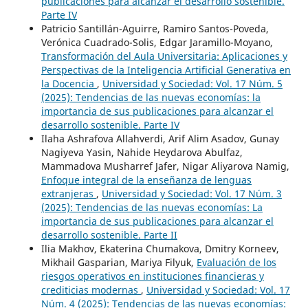
publicaciones para alcanzar el desarrollo sostenible.
Parte IV
Patricio Santillán-Aguirre, Ramiro Santos-Poveda,
Verónica Cuadrado-Solis, Edgar Jaramillo-Moyano,
Transformación del Aula Universitaria: Aplicaciones y
Perspectivas de la Inteligencia Artificial Generativa en
la Docencia
,
Universidad y Sociedad: Vol. 17 Núm. 5
(2025): Tendencias de las nuevas economías: la
importancia de sus publicaciones para alcanzar el
desarrollo sostenible. Parte IV
Ilaha Ashrafova Allahverdi, Arif Alim Asadov, Gunay
Nagiyeva Yasin, Nahide Heydarova Abulfaz,
Mammadova Musharref Jafer, Nigar Aliyarova Namig,
Enfoque integral de la enseñanza de lenguas
extranjeras
,
Universidad y Sociedad: Vol. 17 Núm. 3
(2025): Tendencias de las nuevas economías: La
importancia de sus publicaciones para alcanzar el
desarrollo sostenible. Parte II
Ilia Makhov, Ekaterina Chumakova, Dmitry Korneev,
Mikhail Gasparian, Mariya Filyuk,
Evaluación de los
riesgos operativos en instituciones financieras y
crediticias modernas
,
Universidad y Sociedad: Vol. 17
Núm. 4 (2025): Tendencias de las nuevas economías: