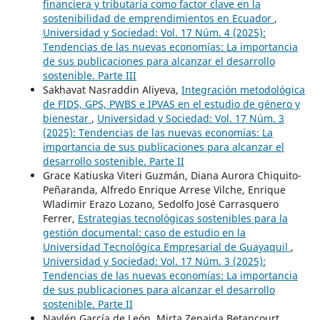
financiera y tributaria como factor clave en la
sostenibilidad de emprendimientos en Ecuador
,
Universidad y Sociedad: Vol. 17 Núm. 4 (2025):
Tendencias de las nuevas economías: La importancia
de sus publicaciones para alcanzar el desarrollo
sostenible. Parte III
Sakhavat Nasraddin Aliyeva,
Integración metodológica
de FIDS, GPS, PWBS e IPVAS en el estudio de género y
bienestar
,
Universidad y Sociedad: Vol. 17 Núm. 3
(2025): Tendencias de las nuevas economías: La
importancia de sus publicaciones para alcanzar el
desarrollo sostenible. Parte II
Grace Katiuska Viteri Guzmán, Diana Aurora Chiquito-
Peñaranda, Alfredo Enrique Arrese Vilche, Enrique
Wladimir Erazo Lozano, Sedolfo José Carrasquero
Ferrer,
Estrategias tecnológicas sostenibles para la
gestión documental: caso de estudio en la
Universidad Tecnológica Empresarial de Guayaquil
,
Universidad y Sociedad: Vol. 17 Núm. 3 (2025):
Tendencias de las nuevas economías: La importancia
de sus publicaciones para alcanzar el desarrollo
sostenible. Parte II
Naylén García de León, Mirta Zenaida Betancourt