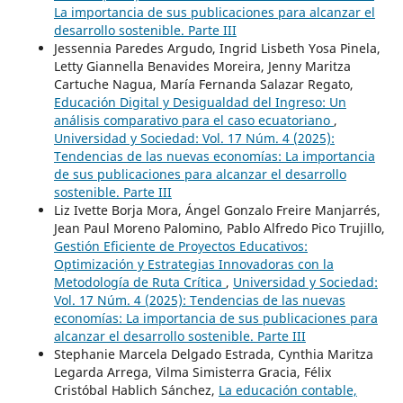
La importancia de sus publicaciones para alcanzar el
desarrollo sostenible. Parte III
Jessennia Paredes Argudo, Ingrid Lisbeth Yosa Pinela,
Letty Giannella Benavides Moreira, Jenny Maritza
Cartuche Nagua, María Fernanda Salazar Regato,
Educación Digital y Desigualdad del Ingreso: Un
análisis comparativo para el caso ecuatoriano
,
Universidad y Sociedad: Vol. 17 Núm. 4 (2025):
Tendencias de las nuevas economías: La importancia
de sus publicaciones para alcanzar el desarrollo
sostenible. Parte III
Liz Ivette Borja Mora, Ángel Gonzalo Freire Manjarrés,
Jean Paul Moreno Palomino, Pablo Alfredo Pico Trujillo,
Gestión Eficiente de Proyectos Educativos:
Optimización y Estrategias Innovadoras con la
Metodología de Ruta Crítica
,
Universidad y Sociedad:
Vol. 17 Núm. 4 (2025): Tendencias de las nuevas
economías: La importancia de sus publicaciones para
alcanzar el desarrollo sostenible. Parte III
Stephanie Marcela Delgado Estrada, Cynthia Maritza
Legarda Arrega, Vilma Simisterra Gracia, Félix
Cristóbal Hablich Sánchez,
La educación contable,