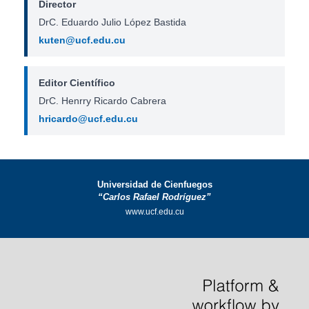
Director
DrC. Eduardo Julio López Bastida
kuten@ucf.edu.cu
Editor Científico
DrC. Henrry Ricardo Cabrera
hricardo@ucf.edu.cu
Universidad de Cienfuegos
“Carlos Rafael Rodríguez”
www.ucf.edu.cu