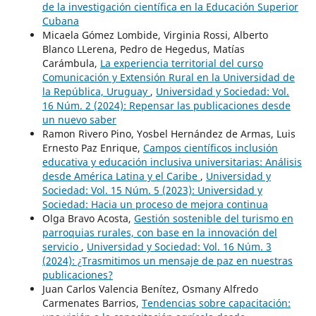
de la investigación científica en la Educación Superior
Cubana
Micaela Gómez Lombide, Virginia Rossi, Alberto
Blanco LLerena, Pedro de Hegedus, Matías
Carámbula,
La experiencia territorial del curso
Comunicación y Extensión Rural en la Universidad de
la República, Uruguay
,
Universidad y Sociedad: Vol.
16 Núm. 2 (2024): Repensar las publicaciones desde
un nuevo saber
Ramon Rivero Pino, Yosbel Hernández de Armas, Luis
Ernesto Paz Enrique,
Campos científicos inclusión
educativa y educación inclusiva universitarias: Análisis
desde América Latina y el Caribe
,
Universidad y
Sociedad: Vol. 15 Núm. 5 (2023): Universidad y
Sociedad: Hacia un proceso de mejora continua
Olga Bravo Acosta,
Gestión sostenible del turismo en
parroquias rurales, con base en la innovación del
servicio
,
Universidad y Sociedad: Vol. 16 Núm. 3
(2024): ¿Trasmitimos un mensaje de paz en nuestras
publicaciones?
Juan Carlos Valencia Benítez, Osmany Alfredo
Carmenates Barrios,
Tendencias sobre capacitación: