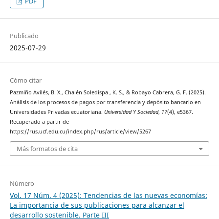
PDF
Publicado
2025-07-29
Cómo citar
Pazmiño Avilés, B. X., Chalén Soledispa , K. S., & Robayo Cabrera, G. F. (2025).
Análisis de los procesos de pagos por transferencia y depósito bancario en
Universidades Privadas ecuatoriana.
Universidad Y Sociedad
,
17
(4), e5367.
Recuperado a partir de
https://rus.ucf.edu.cu/index.php/rus/article/view/5267
Más formatos de cita
Número
Vol. 17 Núm. 4 (2025): Tendencias de las nuevas economías:
La importancia de sus publicaciones para alcanzar el
desarrollo sostenible. Parte III