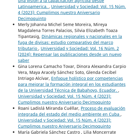
una visión a la capacitación agrícola desde
Latinoamerica.
,
Universidad y Sociedad: Vol. 15 Núm.
4 (2023): Cumplimos nuestro Aniversario
Decimoquinto
Merly Johanna Michel Seme Moreira, Mireya
Magdalena Torres Palacios, Silvia Elizabeth Toaza
Tipantasig,
Dinámicas regionales y nacionales en la
fuga de divisas: estudio comparativo del marco
tributario
,
Universidad y Sociedad: Vol. 16 Núm. 2
(2024): Repensar las publicaciones desde un nuevo
saber
Gina Lorena Camacho Tovar, Dinora Alexandra Carpio
Vera, Maya Aracely Sánchez Soto, Glenda Cecibel
Intriago Alcívar,
Enfoque holístico por competencias
para mejorar la formación integral en los estudiantes
de la Universidad Técnica de Babahoyo, Ecuador.
,
Universidad y Sociedad: Vol. 15 Núm. 4 (2023):
Cumplimos nuestro Aniversario Decimoquinto
Roani Ladislá Miranda Cuéllar,
Proceso de evaluación
integrada del estado del medio ambiente en Cuba
,
Universidad y Sociedad: Vol. 15 Núm. 4 (2023):
Cumplimos nuestro Aniversario Decimoquinto
María Gabriela Sánchez Castro , Lilia Moncerrate