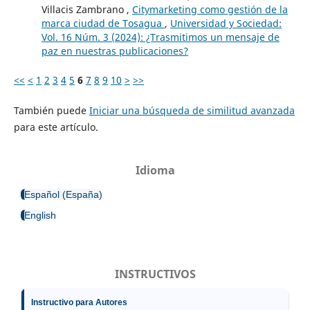
Villacis Zambrano ,
Citymarketing como gestión de la
marca ciudad de Tosagua
,
Universidad y Sociedad:
Vol. 16 Núm. 3 (2024): ¿Trasmitimos un mensaje de
paz en nuestras publicaciones?
<<
<
1
2
3
4
5
6
7
8
9
10
>
>>
También puede
Iniciar una búsqueda de similitud avanzada
para este artículo.
Idioma
Español (España)
English
INSTRUCTIVOS
Instructivo para Autores