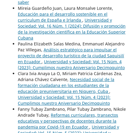
saber
Mireia Guardeño Juan, Laura Monsalve Lorente,
Educación para el desarrollo sostenible en el
curriculum de España e Irlanda
,
Universidad y
Sociedad: Vol. 16 Núm. 1 (2024): Difusión y promoción
de la investigación científica en la Educación Superior
Cubana
Paulina Elizabeth Salas Medina, Emmanuel Alejandro
Paz Villegas,
Análisis estratégico para impulsar el
proyecto de desarrollo turístico de la ciudad Saquisilí
en Ecuador
,
Universidad y Sociedad: Vol. 15 Núm. 4
(2023): Cumplimos nuestro Aniversario Decimoquinto
Clara Ivia Anaya La O, Miriam Patricia Cárdenas Zea,
Adriana Chávez Calvente,
Necesidad social de la
formación ciudadana en los estudiantes de la
educación preuniversitaria en Niquero, Cuba
,
Universidad y Sociedad: Vol. 15 Núm. 4 (2023):
Cumplimos nuestro Aniversario Decimoquinto
Fanny Tubay Zambrano, Pilar Tubay Zambrano, Nikole
Andrade Tubay,
Reformas curriculares, transectos
educativos y perspectivas de docentes durante la
pandemia por Covid-19 en Ecuador
,
Universidad y
Sociedad: Vol. 15 Núm. 5 (2023): Universidad y