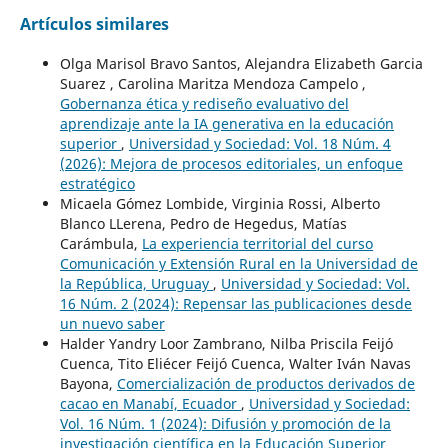
Artículos similares
Olga Marisol Bravo Santos, Alejandra Elizabeth Garcia
Suarez , Carolina Maritza Mendoza Campelo ,
Gobernanza ética y rediseño evaluativo del
aprendizaje ante la IA generativa en la educación
superior
,
Universidad y Sociedad: Vol. 18 Núm. 4
(2026): Mejora de procesos editoriales, un enfoque
estratégico
Micaela Gómez Lombide, Virginia Rossi, Alberto
Blanco LLerena, Pedro de Hegedus, Matías
Carámbula,
La experiencia territorial del curso
Comunicación y Extensión Rural en la Universidad de
la República, Uruguay
,
Universidad y Sociedad: Vol.
16 Núm. 2 (2024): Repensar las publicaciones desde
un nuevo saber
Halder Yandry Loor Zambrano, Nilba Priscila Feijó
Cuenca, Tito Eliécer Feijó Cuenca, Walter Iván Navas
Bayona,
Comercialización de productos derivados de
cacao en Manabí, Ecuador
,
Universidad y Sociedad:
Vol. 16 Núm. 1 (2024): Difusión y promoción de la
investigación científica en la Educación Superior