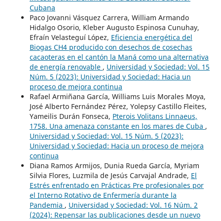
Cubana
Paco Jovanni Vásquez Carrera, William Armando
Hidalgo Osorio, Kleber Augusto Espinosa Cunuhay,
Efraín Velasteguí López,
Eficiencia energética del
Biogas CH4 producido con desechos de cosechas
cacaoteras en el cantón la Maná como una alternativa
de energía renovable
,
Universidad y Sociedad: Vol. 15
Núm. 5 (2023): Universidad y Sociedad: Hacia un
proceso de mejora continua
Rafael Armiñana García, Williams Luis Morales Moya,
José Alberto Fernández Pérez, Yolepsy Castillo Fleites,
Yameilis Durán Fonseca,
Pterois Volitans Linnaeus,
1758. Una amenaza constante en los mares de Cuba
,
Universidad y Sociedad: Vol. 15 Núm. 5 (2023):
Universidad y Sociedad: Hacia un proceso de mejora
continua
Diana Ramos Armijos, Dunia Rueda García, Myriam
Silvia Flores, Luzmila de Jesús Carvajal Andrade,
El
Estrés enfrentado en Prácticas Pre profesionales por
el Interno Rotativo de Enfermería durante la
Pandemia
,
Universidad y Sociedad: Vol. 16 Núm. 2
(2024): Repensar las publicaciones desde un nuevo