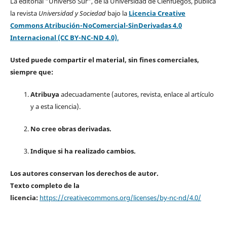
La editorial "Universo Sur", de la Universidad de Cienfuegos, publica
la revista
Universidad y Sociedad
bajo la
Licencia Creative
Commons Atribución-NoComercial-SinDerivadas 4.0
Internacional (CC BY-NC-ND 4.0)
.
Usted puede compartir el material, sin fines comerciales,
siempre que:
Atribuya
adecuadamente (autores, revista, enlace al artículo
y a esta licencia).
No cree obras derivadas.
Indique si ha realizado cambios.
Los autores conservan los derechos de autor.
Texto completo de la
licencia:
https://creativecommons.org/licenses/by-nc-nd/4.0/