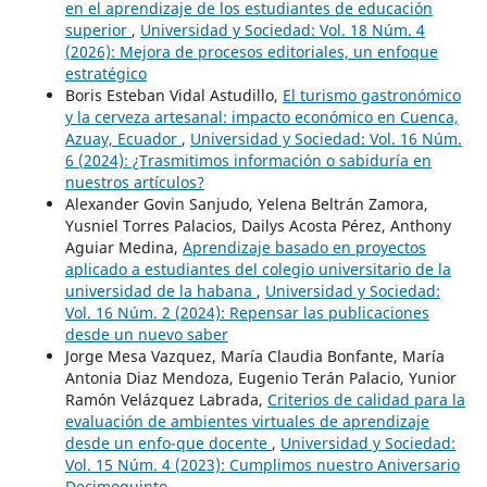
en el aprendizaje de los estudiantes de educación
superior
,
Universidad y Sociedad: Vol. 18 Núm. 4
(2026): Mejora de procesos editoriales, un enfoque
estratégico
Boris Esteban Vidal Astudillo,
El turismo gastronómico
y la cerveza artesanal: impacto económico en Cuenca,
Azuay, Ecuador
,
Universidad y Sociedad: Vol. 16 Núm.
6 (2024): ¿Trasmitimos información o sabiduría en
nuestros artículos?
Alexander Govin Sanjudo, Yelena Beltrán Zamora,
Yusniel Torres Palacios, Dailys Acosta Pérez, Anthony
Aguiar Medina,
Aprendizaje basado en proyectos
aplicado a estudiantes del colegio universitario de la
universidad de la habana
,
Universidad y Sociedad:
Vol. 16 Núm. 2 (2024): Repensar las publicaciones
desde un nuevo saber
Jorge Mesa Vazquez, María Claudia Bonfante, María
Antonia Diaz Mendoza, Eugenio Terán Palacio, Yunior
Ramón Velázquez Labrada,
Criterios de calidad para la
evaluación de ambientes virtuales de aprendizaje
desde un enfo-que docente
,
Universidad y Sociedad:
Vol. 15 Núm. 4 (2023): Cumplimos nuestro Aniversario
Decimoquinto