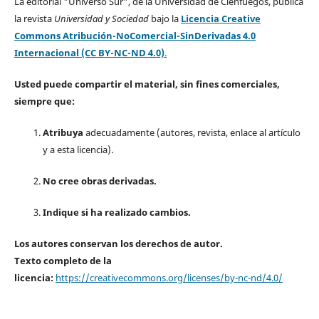
La editorial "Universo Sur", de la Universidad de Cienfuegos, publica
la revista
Universidad y Sociedad
bajo la
Licencia Creative
Commons Atribución-NoComercial-SinDerivadas 4.0
Internacional (CC BY-NC-ND 4.0)
.
Usted puede compartir el material, sin fines comerciales,
siempre que:
Atribuya
adecuadamente (autores, revista, enlace al artículo
y a esta licencia).
No cree obras derivadas.
Indique si ha realizado cambios.
Los autores conservan los derechos de autor.
Texto completo de la
licencia:
https://creativecommons.org/licenses/by-nc-nd/4.0/