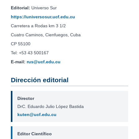
Editorial:
Universo Sur
https://universosur.ucf.edu.cu
Carretera a Rodas km 3 1/2
Cuatro Caminos, Cienfuegos, Cuba
CP 55100
Tel: +53 43 500167
E-mail:
rus@ucf.edu.cu
Dirección editorial
Director
DrC. Eduardo Julio López Bastida
kuten@ucf.edu.cu
Editor Científico