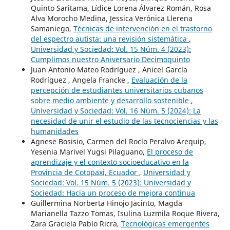
Quinto Saritama, Lídice Lorena Álvarez Román, Rosa
Alva Morocho Medina, Jessica Verónica Llerena
Samaniego,
Técnicas de intervención en el trastorno
del espectro autista: una revisión sistemática
,
Universidad y Sociedad: Vol. 15 Núm. 4 (2023):
Cumplimos nuestro Aniversario Decimoquinto
Juan Antonio Mateo Rodríguez , Anicel García
Rodríguez , Angela Francke ,
Evaluación de la
percepción de estudiantes universitarios cubanos
sobre medio ambiente y desarrollo sostenible
,
Universidad y Sociedad: Vol. 16 Núm. 5 (2024): La
necesidad de unir el estudio de las tecnociencias y las
humanidades
Agnese Bosisio, Carmen del Rocío Peralvo Arequip,
Yesenia Marivel Yugsi Pilaguano,
El proceso de
aprendizaje y el contexto socioeducativo en la
Provincia de Cotopaxi, Ecuador
,
Universidad y
Sociedad: Vol. 15 Núm. 5 (2023): Universidad y
Sociedad: Hacia un proceso de mejora continua
Guillermina Norberta Hinojo Jacinto, Magda
Marianella Tazzo Tomas, Isulina Luzmila Roque Rivera,
Zara Graciela Pablo Ricra,
Tecnológicas emergentes