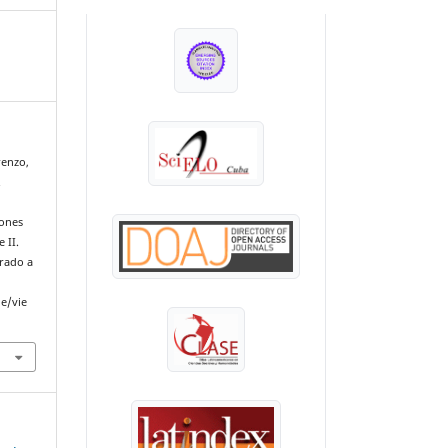
INDEXADA EN:
renzo,
.
iones
 II.
erado a
le/vie