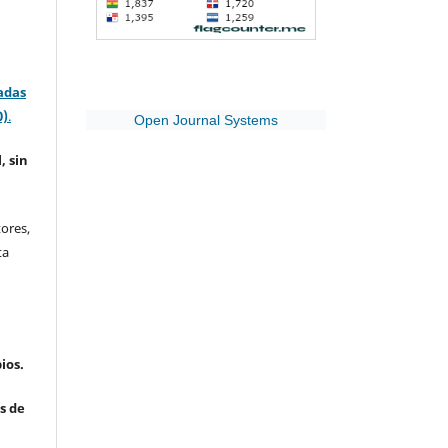
adas
0)
.
Open Journal Systems
, sin
ores,
ta
ios.
s de