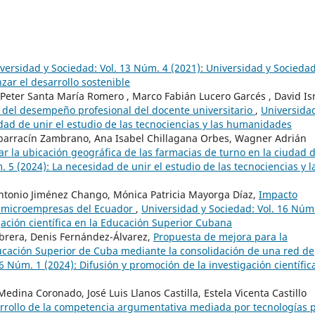
versidad y Sociedad: Vol. 13 Núm. 4 (2021): Universidad y Socieda
zar el desarrollo sostenible
Peter Santa María Romero , Marco Fabián Lucero Garcés , David Is
 del desempeño profesional del docente universitario
,
Universida
dad de unir el estudio de las tecnociencias y las humanidades
lbarracín Zambrano, Ana Isabel Chillagana Orbes, Wagner Adrián
r la ubicación geográfica de las farmacias de turno en la ciudad 
 5 (2024): La necesidad de unir el estudio de las tecnociencias y l
Antonio Jiménez Chango, Mónica Patricia Mayorga Díaz,
Impacto
n microempresas del Ecuador
,
Universidad y Sociedad: Vol. 16 Núm
gación científica en la Educación Superior Cubana
brera, Denis Fernández-Álvarez,
Propuesta de mejora para la
ducación Superior de Cuba mediante la consolidación de una red de
6 Núm. 1 (2024): Difusión y promoción de la investigación científic
dina Coronado, José Luis Llanos Castilla, Estela Vicenta Castillo
rrollo de la competencia argumentativa mediada por tecnologías 