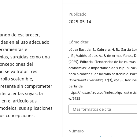
Publicado
2025-05-14
atando de esclarecer,
Cómo citar
adas en el uso adecuado
erramientas e
López Bastida, E., Cabrera, H. R., García Lo
J. R., Valdés López, A., & de Armas Yanes, D
mías, surgidas como una
(2025). Editorial: Tendencias de las nuevas
concepciones del
economías: la importancia de sus publicac
n se va tratar tres
para alcanzar el desarrollo sostenible. Parte
rollo sostenible,
Universidad Y Sociedad
,
17
(3), e5135. Recup
 presente sin comprometer
partir de
https://rus.ucf.edu.cu/index.php/rus/artic
tisfacer las suyas: la
w/5135
 en el artículo sus
 modelos, sus aplicaciones
Más formatos de cita
sus concepciones.
Número