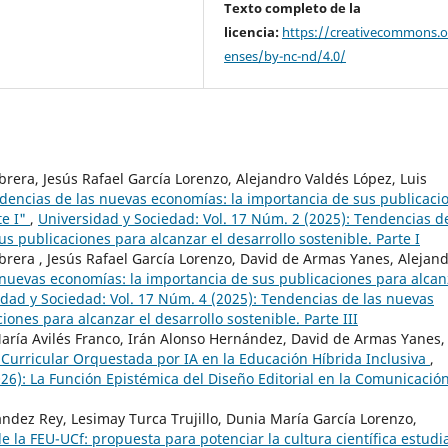
Texto completo de la
licencia:
https://creativecommons.or
enses/by-nc-nd/4.0/
rera, Jesús Rafael García Lorenzo, Alejandro Valdés López, Luis
ndencias de las nuevas economías: la importancia de sus publicaci
te I"
,
Universidad y Sociedad: Vol. 17 Núm. 2 (2025): Tendencias d
s publicaciones para alcanzar el desarrollo sostenible. Parte I
rera , Jesús Rafael García Lorenzo, David de Armas Yanes, Alejan
s nuevas economías: la importancia de sus publicaciones para alcan
idad y Sociedad: Vol. 17 Núm. 4 (2025): Tendencias de las nuevas
ones para alcanzar el desarrollo sostenible. Parte III
aría Avilés Franco, Irán Alonso Hernández, David de Armas Yanes,
Curricular Orquestada por IA en la Educación Híbrida Inclusiva
,
026): La Función Epistémica del Diseño Editorial en la Comunicació
ández Rey, Lesimay Turca Trujillo, Dunia María García Lorenzo,
e la FEU-UCf: propuesta para potenciar la cultura científica estudia