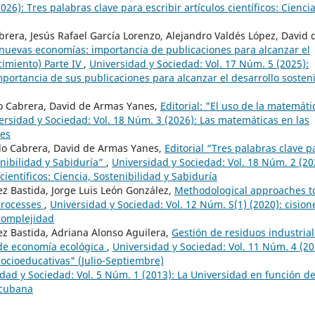
26): Tres palabras clave para escribir artículos científicos: Ciencia
rera, Jesús Rafael García Lorenzo, Alejandro Valdés López, David 
s nuevas economías: importancia de publicaciones para alcanzar el
cimiento) Parte IV
,
Universidad y Sociedad: Vol. 17 Núm. 5 (2025):
portancia de sus publicaciones para alcanzar el desarrollo sosteni
do Cabrera, David de Armas Yanes,
Editorial: "El uso de la matemáti
ersidad y Sociedad: Vol. 18 Núm. 3 (2026): Las matemáticas en las
les
rdo Cabrera, David de Armas Yanes,
Editorial “Tres palabras clave p
tenibilidad y Sabiduría”
,
Universidad y Sociedad: Vol. 18 Núm. 2 (20
científicos: Ciencia, Sostenibilidad y Sabiduría
ez Bastida, Jorge Luis León González,
Methodological approaches t
 processes
,
Universidad y Sociedad: Vol. 12 Núm. S(1) (2020): cision
 complejidad
ez Bastida, Adriana Alonso Aguilera,
Gestión de residuos industrial
 de economía ecológica
,
Universidad y Sociedad: Vol. 11 Núm. 4 (20
ocioeducativas" (Julio-Septiembre)
dad y Sociedad: Vol. 5 Núm. 1 (2013): La Universidad en función de
 cubana