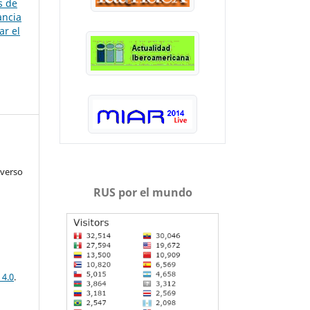
s de
ancia
ar el
iverso
RUS por el mundo
 4.0
.