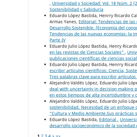
,
Universidad y Sociedad: Vol. 18 Núm. 2 (20
Sostenibilidad y Sabiduría
Eduardo López Bastida, Henrry Ricardo Cab
Armas Yanes,
Editorial: Tendencias de la
Desarrollo Sostenible. (Economía del cono
Tendencias de las nuevas economías: la im
Parte IV
Eduardo Julio López Bastida, Henry Ricar
en las revistas de Ciencias Sociales"
,
Univ
publicaciones científicas de ciencias socia
Eduardo Julio López Bastida, Henrry Rica
escribir artículos científicos: Ciencia, Sos
Tres palabras clave para escribir artículos 
Alejandro Valdés López, Eduardo Julio Lóp
deal with uncertainty in decision making
en estos tiempos de alta incertidumbre y
Alejandro Valdés López, Eduardo Julio Lóp
sostenibilidad. Necesidad de un enfoque
"Cultura y Medio Ambiente.Sus prácticas s
Eduardo López Bastida,
Editorial
,
Universi
desarrollo socioeconómico de la sociedad
1
2
3
4
>
>>