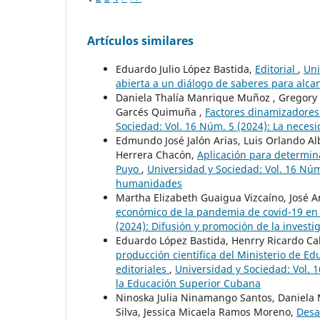
Artículos similares
Eduardo Julio López Bastida,
Editorial
,
Uni
abierta a un diálogo de saberes para alcan
Daniela Thalía Manrique Muñoz , Gregory 
Garcés Quimuña ,
Factores dinamizadores
Sociedad: Vol. 16 Núm. 5 (2024): La necesi
Edmundo José Jalón Arias, Luis Orlando A
Herrera Chacón,
Aplicación para determina
Puyo
,
Universidad y Sociedad: Vol. 16 Núm.
humanidades
Martha Elizabeth Guaigua Vizcaíno, José 
económico de la pandemia de covid-19 e
(2024): Difusión y promoción de la investi
Eduardo López Bastida, Henrry Ricardo Ca
producción científica del Ministerio de E
editoriales
,
Universidad y Sociedad: Vol. 1
la Educación Superior Cubana
Ninoska Julia Ninamango Santos, Daniela Me
Silva, Jessica Micaela Ramos Moreno,
Desa