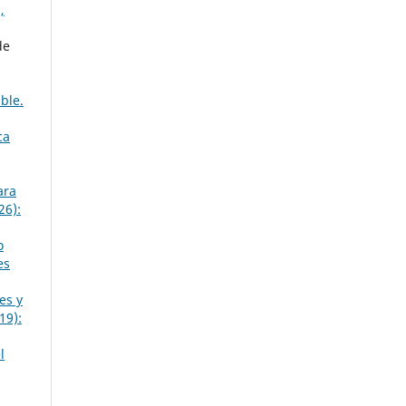
,
de
ble.
ca
ara
26):
o
es
es y
19):
l