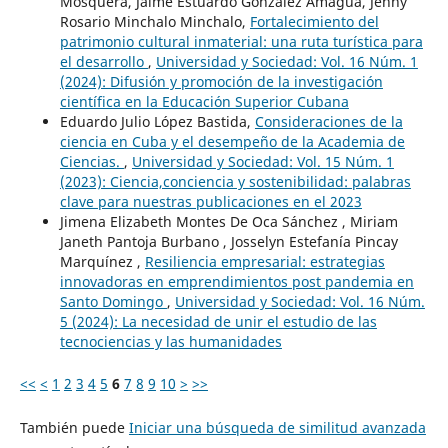
Mosquera, Jaime Estuardo González Amagua, Jenny
Rosario Minchalo Minchalo,
Fortalecimiento del
patrimonio cultural inmaterial: una ruta turística para
el desarrollo
,
Universidad y Sociedad: Vol. 16 Núm. 1
(2024): Difusión y promoción de la investigación
científica en la Educación Superior Cubana
Eduardo Julio López Bastida,
Consideraciones de la
ciencia en Cuba y el desempeño de la Academia de
Ciencias.
,
Universidad y Sociedad: Vol. 15 Núm. 1
(2023): Ciencia,conciencia y sostenibilidad: palabras
clave para nuestras publicaciones en el 2023
Jimena Elizabeth Montes De Oca Sánchez , Miriam
Janeth Pantoja Burbano , Josselyn Estefanía Pincay
Marquínez ,
Resiliencia empresarial: estrategias
innovadoras en emprendimientos post pandemia en
Santo Domingo
,
Universidad y Sociedad: Vol. 16 Núm.
5 (2024): La necesidad de unir el estudio de las
tecnociencias y las humanidades
<<
<
1
2
3
4
5
6
7
8
9
10
>
>>
También puede
Iniciar una búsqueda de similitud avanzada