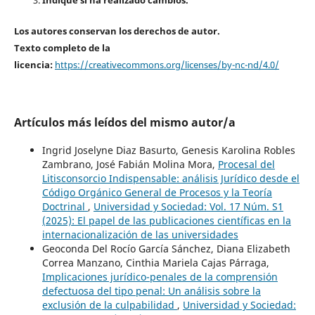
Los autores conservan los derechos de autor.
Texto completo de la
licencia:
https://creativecommons.org/licenses/by-nc-nd/4.0/
Artículos más leídos del mismo autor/a
Ingrid Joselyne Diaz Basurto, Genesis Karolina Robles
Zambrano, José Fabián Molina Mora,
Procesal del
Litisconsorcio Indispensable: análisis Jurídico desde el
Código Orgánico General de Procesos y la Teoría
Doctrinal
,
Universidad y Sociedad: Vol. 17 Núm. S1
(2025): El papel de las publicaciones científicas en la
internacionalización de las universidades
Geoconda Del Rocío García Sánchez, Diana Elizabeth
Correa Manzano, Cinthia Mariela Cajas Párraga,
Implicaciones jurídico-penales de la comprensión
defectuosa del tipo penal: Un análisis sobre la
exclusión de la culpabilidad
,
Universidad y Sociedad: