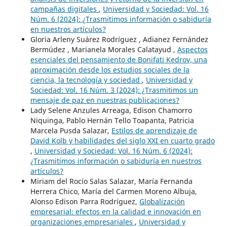
campañas digitales
,
Universidad y Sociedad: Vol. 16
Núm. 6 (2024): ¿Trasmitimos información o sabiduría
en nuestros artículos?
Gloria Arleny Suárez Rodríguez , Adianez Fernández
Bermúdez , Marianela Morales Calatayud ,
Aspectos
esenciales del pensamiento de Bonifati Kedrov, una
aproximación desde los estudios sociales de la
ciencia, la tecnología y sociedad
,
Universidad y
Sociedad: Vol. 16 Núm. 3 (2024): ¿Trasmitimos un
mensaje de paz en nuestras publicaciones?
Lady Selene Anzules Arreaga, Edison Chamorro
Niquinga, Pablo Hernán Tello Toapanta, Patricia
Marcela Pusda Salazar,
Estilos de aprendizaje de
David Kolb y habilidades del siglo XXI en cuarto grado
,
Universidad y Sociedad: Vol. 16 Núm. 6 (2024):
¿Trasmitimos información o sabiduría en nuestros
artículos?
Miriam del Rocío Salas Salazar, María Fernanda
Herrera Chico, María del Carmen Moreno Albuja,
Alonso Edison Parra Rodríguez,
Globalización
empresarial: efectos en la calidad e innovación en
organizaciones empresariales
,
Universidad y