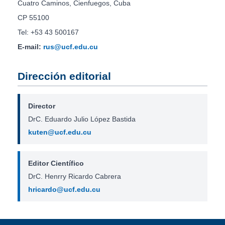
Cuatro Caminos, Cienfuegos, Cuba
CP 55100
Tel: +53 43 500167
E-mail:
rus@ucf.edu.cu
Dirección editorial
Director
DrC. Eduardo Julio López Bastida
kuten@ucf.edu.cu
Editor Científico
DrC. Henrry Ricardo Cabrera
hricardo@ucf.edu.cu