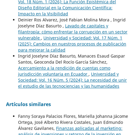
Vol. 18 Núm. 1 (2026): La Función Epistémica del
Diseño Editorial en la Comunicación Científica:
Impacto en la Visibilidad
Deinier Ros Alvarez, José Fabian Molina Mora , Ingrid
Joselyne Díaz Basurto ,
Lavado de capitales y
filantropía: cómo enfrentar la corrupción en un sector
vulnerable
,
Universidad y Sociedad: Vol. 17 Núm. 1
(2025): Cambios en nuestros procesos de publicación
para mejorar la calidad
Ingrid Joselyne Díaz Basurto, Manaces Esaud Gaspar
Santos, Geoconda Del Rocío García Sánchez,
Acercamiento a la rendición de cuentas como
jurisdicción voluntaria en Ecuador
,
Universidad y
Sociedad: Vol. 16 Núm. 5 (2024): La necesidad de unir
el estudio de las tecnociencias y las humanidades
Artículos similares
Fanny Soraya Palacios Flores, Mariella Johanna Jácome
Ortega, José Alberto Rivera Costales, Juan Edmundo
Álvarez Gavilanes,
Finanzas aplicadas al marketing:
análisis de inversiones y retorno de la inversión en