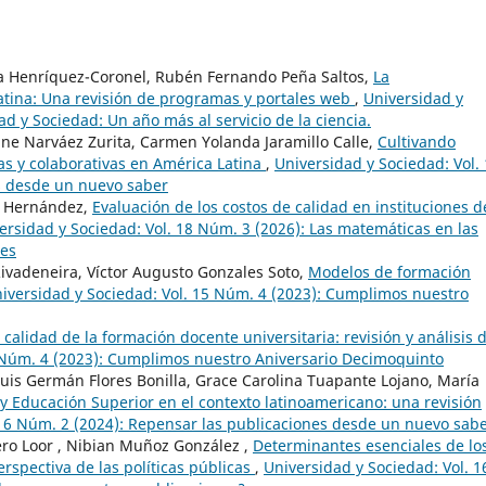
ca Henríquez-Coronel, Rubén Fernando Peña Saltos,
La
tina: Una revisión de programas y portales web
,
Universidad y
ad y Sociedad: Un año más al servicio de la ciencia.
ne Narváez Zurita, Carmen Yolanda Jaramillo Calle,
Cultivando
vas y colaborativas en América Latina
,
Universidad y Sociedad: Vol.
s desde un nuevo saber
s Hernández,
Evaluación de los costos de calidad en instituciones d
ersidad y Sociedad: Vol. 18 Núm. 3 (2026): Las matemáticas en las
les
vadeneira, Víctor Augusto Gonzales Soto,
Modelos de formación
iversidad y Sociedad: Vol. 15 Núm. 4 (2023): Cumplimos nuestro
 calidad de la formación docente universitaria: revisión y análisis 
5 Núm. 4 (2023): Cumplimos nuestro Aniversario Decimoquinto
uis Germán Flores Bonilla, Grace Carolina Tuapante Lojano, María
 y Educación Superior en el contexto latinoamericano: una revisión
 16 Núm. 2 (2024): Repensar las publicaciones desde un nuevo sab
ro Loor , Nibian Muñoz González ,
Determinantes esenciales de lo
erspectiva de las políticas públicas
,
Universidad y Sociedad: Vol. 1