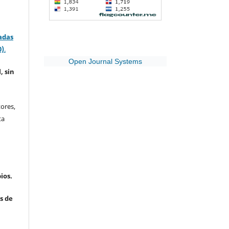
adas
0)
.
Open Journal Systems
, sin
ores,
ta
ios.
s de