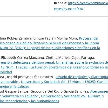
licencia:
https://creativecommons.or
enses/by-nc-nd/4.0/
rolina Robles Zambrano, José Fabián Molina Mora,
Procesal del
ídico desde el Código Orgánico General de Procesos y la Teoría
Núm. S1 (2025): El papel de las publicaciones científicas en la
 Elizabeth Correa Manzano, Cinthia Mariela Cajas Párraga,
ensión defectuosa del tipo penal: Un análisis sobre la exclusión de
 18 Núm. 1 (2026): La Función Epistémica del Diseño Editorial en la
ibilidad
ra , Ingrid Joselyne Díaz Basurto ,
Lavado de capitales y filantropía
r vulnerable
,
Universidad y Sociedad: Vol. 17 Núm. 1 (2025): Cambi
mejorar la calidad
aud Gaspar Santos, Geoconda Del Rocío García Sánchez,
Acercamie
ón voluntaria en Ecuador
,
Universidad y Sociedad: Vol. 16 Núm. 5
 las tecnociencias y las humanidades