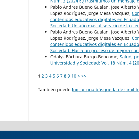
Núm. 3 (2024): ¿Trasmitimos un mensaje d
Pablo Andres Bueno Gualan, Jose Alberto 
López Rodríguez, Jorge Mesa Vazquez,
Com
contenidos educativos digitales en Ecuad
Sociedad: Un año más al servicio de la cien
Pablo Andres Bueno Gualan, Jose Alberto 
López Rodríguez, Jorge Mesa Vazquez,
Com
contenidos educativos digitales en Ecuad
Sociedad: Hacia un proceso de mejora con
Odalys Bárbara Burgo-Bencomo,
Salud, p
Universidad y Sociedad: Vol. 18 Núm. 4 (2
1
2
3
4
5
6
7
8
9
10
>
>>
También puede
Iniciar una búsqueda de simili