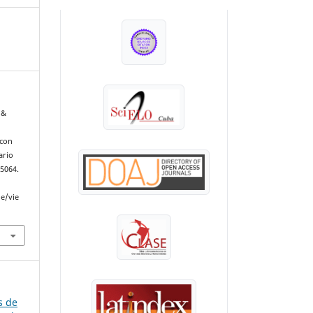
INDEXADA EN:
 &
 con
ario
e5064.
le/vie
s de