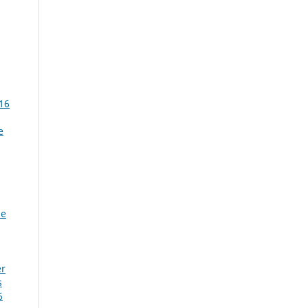
 16
e
de
er
s
6