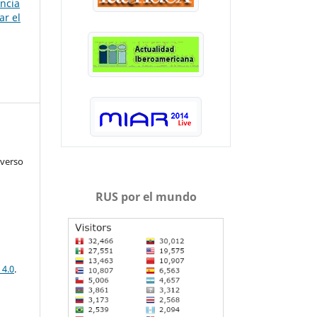
ancia
ar el
iverso
RUS por el mundo
 4.0
.