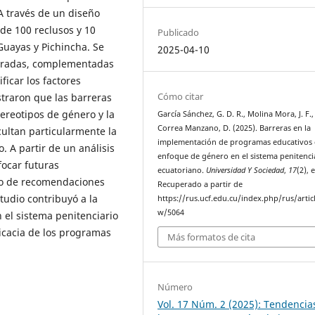
A través de un diseño
 de 100 reclusos y 10
Publicado
Guayas y Pichincha. Se
2025-04-10
turadas, complementadas
ficar los factores
Cómo citar
straron que las barreras
ereotipos de género y la
García Sánchez, G. D. R., Molina Mora, J. F.,
Correa Manzano, D. (2025). Barreras en la
cultan particularmente la
implementación de programas educativos
 A partir de un análisis
enfoque de género en el sistema penitenci
focar futuras
ecuatoriano.
Universidad Y Sociedad
,
17
(2), 
upo de recomendaciones
Recuperado a partir de
tudio contribuyó a la
https://rus.ucf.edu.cu/index.php/rus/artic
w/5064
el sistema penitenciario
icacia de los programas
Más formatos de cita
Número
Vol. 17 Núm. 2 (2025): Tendencia