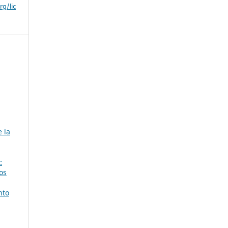
g/lic
 la
:
os
nto