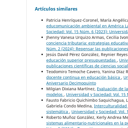
Artículos similares
Patricia Henríquez-Coronel, María Angéli
educomunicación ambiental en América La
Sociedad: Vol. 15 Núm. 6 (2023): Universid
Jhenny Vanesa Urquizo Armas, Cecilia Ivon
conciencia tributaria: estrategias educati
Núm. 2 (2024): Repensar las publicacione
Jesús David Pérez González, Reynier Reye
educación superior presupuestadas
,
Univ
publicaciones científicas de ciencias socia
Teodomiro Temoche Cavero, Yanina Díaz Ri
docente continua en educación básica
,
Un
Aniversario Decimoquinto
Milgian Dixiana Martínez,
Evaluación de la
modelos
,
Universidad y Sociedad: Vol. 1
Fausto Fabricio Quichimbo Saquichagua, L
Gabriela Condo Medina,
Interculturalidad
sistemática
,
Universidad y Sociedad: Vol.
Roberto Muñoz González, Kerly Andrea Me
sistemas alimentario-nutricionales en la p