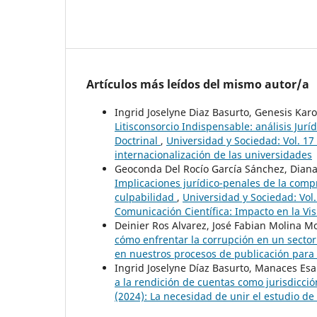
Artículos más leídos del mismo autor/a
Ingrid Joselyne Diaz Basurto, Genesis Ka
Litisconsorcio Indispensable: análisis Jur
Doctrinal
,
Universidad y Sociedad: Vol. 17 
internacionalización de las universidades
Geoconda Del Rocío García Sánchez, Diana
Implicaciones jurídico-penales de la compr
culpabilidad
,
Universidad y Sociedad: Vol.
Comunicación Científica: Impacto en la Vis
Deinier Ros Alvarez, José Fabian Molina Mo
cómo enfrentar la corrupción en un secto
en nuestros procesos de publicación para 
Ingrid Joselyne Díaz Basurto, Manaces Es
a la rendición de cuentas como jurisdicci
(2024): La necesidad de unir el estudio de