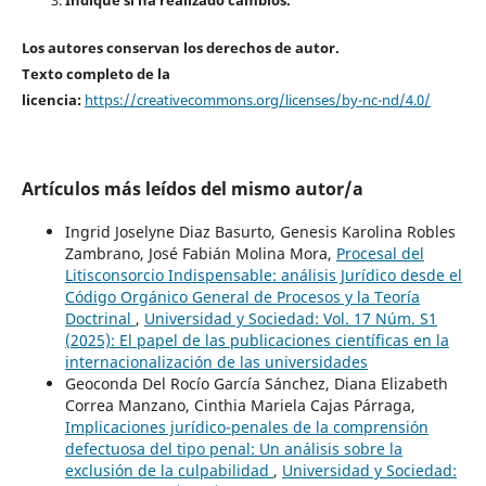
Los autores conservan los derechos de autor.
Texto completo de la
licencia:
https://creativecommons.org/licenses/by-nc-nd/4.0/
Artículos más leídos del mismo autor/a
Ingrid Joselyne Diaz Basurto, Genesis Karolina Robles
Zambrano, José Fabián Molina Mora,
Procesal del
Litisconsorcio Indispensable: análisis Jurídico desde el
Código Orgánico General de Procesos y la Teoría
Doctrinal
,
Universidad y Sociedad: Vol. 17 Núm. S1
(2025): El papel de las publicaciones científicas en la
internacionalización de las universidades
Geoconda Del Rocío García Sánchez, Diana Elizabeth
Correa Manzano, Cinthia Mariela Cajas Párraga,
Implicaciones jurídico-penales de la comprensión
defectuosa del tipo penal: Un análisis sobre la
exclusión de la culpabilidad
,
Universidad y Sociedad: