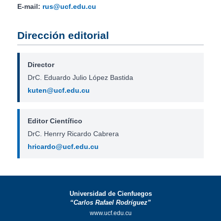
E-mail:
rus@ucf.edu.cu
Dirección editorial
Director
DrC. Eduardo Julio López Bastida
kuten@ucf.edu.cu
Editor Científico
DrC. Henrry Ricardo Cabrera
hricardo@ucf.edu.cu
Universidad de Cienfuegos
“Carlos Rafael Rodríguez”
www.ucf.edu.cu