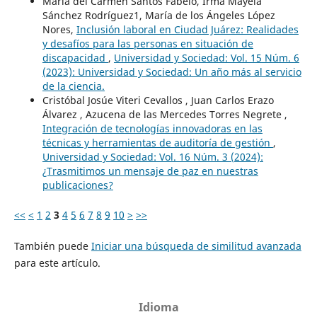
María del Carmen Santos Fabelo, Irma Mayela
Sánchez Rodríguez1, María de los Ángeles López
Nores,
Inclusión laboral en Ciudad Juárez: Realidades
y desafíos para las personas en situación de
discapacidad
,
Universidad y Sociedad: Vol. 15 Núm. 6
(2023): Universidad y Sociedad: Un año más al servicio
de la ciencia.
Cristóbal Josúe Viteri Cevallos , Juan Carlos Erazo
Álvarez , Azucena de las Mercedes Torres Negrete ,
Integración de tecnologías innovadoras en las
técnicas y herramientas de auditoría de gestión
,
Universidad y Sociedad: Vol. 16 Núm. 3 (2024):
¿Trasmitimos un mensaje de paz en nuestras
publicaciones?
<<
<
1
2
3
4
5
6
7
8
9
10
>
>>
También puede
Iniciar una búsqueda de similitud avanzada
para este artículo.
Idioma