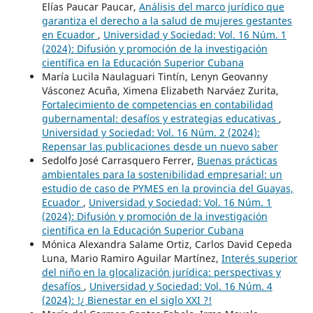
Elías Paucar Paucar,
Análisis del marco jurídico que
garantiza el derecho a la salud de mujeres gestantes
en Ecuador
,
Universidad y Sociedad: Vol. 16 Núm. 1
(2024): Difusión y promoción de la investigación
científica en la Educación Superior Cubana
María Lucila Naulaguari Tintín, Lenyn Geovanny
Vásconez Acuña, Ximena Elizabeth Narváez Zurita,
Fortalecimiento de competencias en contabilidad
gubernamental: desafíos y estrategias educativas
,
Universidad y Sociedad: Vol. 16 Núm. 2 (2024):
Repensar las publicaciones desde un nuevo saber
Sedolfo José Carrasquero Ferrer,
Buenas prácticas
ambientales para la sostenibilidad empresarial: un
estudio de caso de PYMES en la provincia del Guayas,
Ecuador
,
Universidad y Sociedad: Vol. 16 Núm. 1
(2024): Difusión y promoción de la investigación
científica en la Educación Superior Cubana
Mónica Alexandra Salame Ortiz, Carlos David Cepeda
Luna, Mario Ramiro Aguilar Martínez,
Interés superior
del niño en la glocalización jurídica: perspectivas y
desafíos
,
Universidad y Sociedad: Vol. 16 Núm. 4
(2024): !¿ Bienestar en el siglo XXI ?!