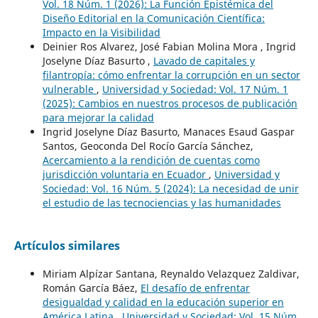
Vol. 18 Núm. 1 (2026): La Función Epistémica del
Diseño Editorial en la Comunicación Científica:
Impacto en la Visibilidad
Deinier Ros Alvarez, José Fabian Molina Mora , Ingrid
Joselyne Díaz Basurto ,
Lavado de capitales y
filantropía: cómo enfrentar la corrupción en un sector
vulnerable
,
Universidad y Sociedad: Vol. 17 Núm. 1
(2025): Cambios en nuestros procesos de publicación
para mejorar la calidad
Ingrid Joselyne Díaz Basurto, Manaces Esaud Gaspar
Santos, Geoconda Del Rocío García Sánchez,
Acercamiento a la rendición de cuentas como
jurisdicción voluntaria en Ecuador
,
Universidad y
Sociedad: Vol. 16 Núm. 5 (2024): La necesidad de unir
el estudio de las tecnociencias y las humanidades
Artículos similares
Miriam Alpízar Santana, Reynaldo Velazquez Zaldivar,
Román García Báez,
El desafío de enfrentar
desigualdad y calidad en la educación superior en
América Latina
,
Universidad y Sociedad: Vol. 15 Núm.