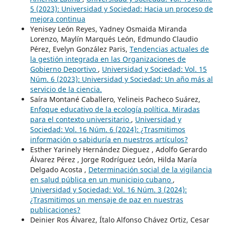
5 (2023): Universidad y Sociedad: Hacia un proceso de
mejora continua
Yenisey León Reyes, Yadney Osmaida Miranda
Lorenzo, Maylín Marqués León, Edmundo Claudio
Pérez, Evelyn González Paris,
Tendencias actuales de
la gestión integrada en las Organizaciones de
Gobierno Deportivo
,
Universidad y Sociedad: Vol. 15
Núm. 6 (2023): Universidad y Sociedad: Un año más al
servicio de la ciencia.
Saíra Montané Caballero, Yelineis Pacheco Suárez,
Enfoque educativo de la ecología política. Miradas
para el contexto universitario
,
Universidad y
Sociedad: Vol. 16 Núm. 6 (2024): ¿Trasmitimos
información o sabiduría en nuestros artículos?
Esther Yarinely Hernández Dieguez , Adolfo Gerardo
Álvarez Pérez , Jorge Rodríguez León, Hilda María
Delgado Acosta ,
Determinación social de la vigilancia
en salud pública en un municipio cubano
,
Universidad y Sociedad: Vol. 16 Núm. 3 (2024):
¿Trasmitimos un mensaje de paz en nuestras
publicaciones?
Deinier Ros Álvarez, Ítalo Alfonso Chávez Ortiz, Cesar