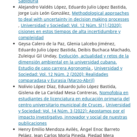
Sabiduría
Alejandro Valdés López, Eduardo Julio López Bastida,
Jorge Luis León González,
Methodological approaches
to deal with uncertainty in decision making processes
,
Universidad y Sociedad: Vol. 12 Núm. S(1) (2020):
cisiones en estos tiempos de alta incertidumbre y
complejidad
Geysa Calero de la Paz, Glenia Lalcebo Jiménez,
Eduardo Julio López Bastida, Deibis Buchaca Machado,
Zuleiqui Gil Unday,
Evolución, actualidad y retos de la
dimensión ambiental en la universidad cubana.
Estudio de caso carrera Agronomía
,
Universidad y
Sociedad: Vol. 12 Núm. 2 (2020): Realidades
comparadasa y Eurasia (Marzo-Abril)
Nolivio López Díaz, Eduardo Julio López Bastida,
Gislena de La Caridad Mesa Contreras,
Nomofobia en
estudiantes de licenciatura en educación primaria del
centro universitario municipal de Cruces
,
Universidad
y Sociedad: Vol. 14 Núm. 3 (2022): Apostamos por el
impacto investigativo, innovador y social de nuestras
publicaciones
Henry Emilio Mendoza Avilés, Ángel Enoc Barreto
Peláez, Jean Carlos Morla Pineda, Piedad Mera