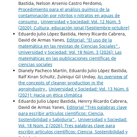
Bastida, Nelson Arsenio Castro Perdomo,
Procedimiento para el análisis químico de la
contaminación por nitritos y nitratos en aguas de
consumo
,
Universidad y Sociedad: Vol. 12 Núm. 5
(2020): Cultura, educación ional (Septiembre-octubre)
Eduardo Julio López Bastida, Henry Ricardo Cabrera,
David de Armas Yanes,
Editorial: "El uso de la
matemática en las revistas de Ciencias Sociales"
,
Universidad y Sociedad: Vol. 18 Núm. 3 (2026): Las
matemáticas en las publicaciones científicas de
ciencias sociales
Dianely Pacheco Martín, Eduardo Julio López Bastida,
Ralf Kiran Schultz, Zuleiqui Gil Unday,
An overview of
the concepts of cleaner production in the
agroindustry
,
Universidad y Sociedad: Vol. 13 Núm. 6
(2021): Hacia un ética climática
Eduardo Julio López Bastida, Henrry Ricardo Cabrera,
David de Armas Yanes,
Editorial “Tres palabras clave
para escribir artículos científicos: Ciencia,
Sostenibilidad y Sabiduría”
,
Universidad y Sociedad:
Vol. 18 Núm. 2 (2026): Tres palabras clave para
escribir artículos científicos: Ciencia, Sostenibilidad y