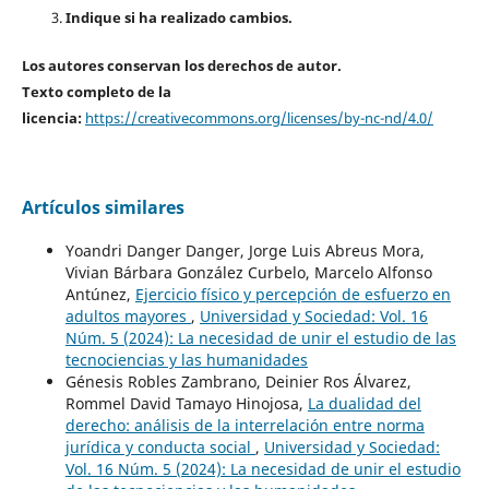
Indique si ha realizado cambios.
Los autores conservan los derechos de autor.
Texto completo de la
licencia:
https://creativecommons.org/licenses/by-nc-nd/4.0/
Artículos similares
Yoandri Danger Danger, Jorge Luis Abreus Mora,
Vivian Bárbara González Curbelo, Marcelo Alfonso
Antúnez,
Ejercicio físico y percepción de esfuerzo en
adultos mayores
,
Universidad y Sociedad: Vol. 16
Núm. 5 (2024): La necesidad de unir el estudio de las
tecnociencias y las humanidades
Génesis Robles Zambrano, Deinier Ros Álvarez,
Rommel David Tamayo Hinojosa,
La dualidad del
derecho: análisis de la interrelación entre norma
jurídica y conducta social
,
Universidad y Sociedad:
Vol. 16 Núm. 5 (2024): La necesidad de unir el estudio