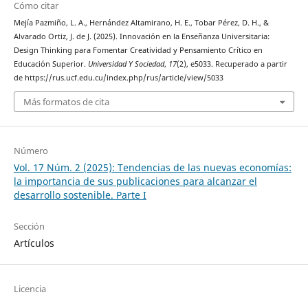
Cómo citar
Mejía Pazmiño, L. A., Hernández Altamirano, H. E., Tobar Pérez, D. H., &
Alvarado Ortiz, J. de J. (2025). Innovación en la Enseñanza Universitaria:
Design Thinking para Fomentar Creatividad y Pensamiento Crítico en
Educación Superior.
Universidad Y Sociedad
,
17
(2), e5033. Recuperado a partir
de https://rus.ucf.edu.cu/index.php/rus/article/view/5033
Más formatos de cita
Número
Vol. 17 Núm. 2 (2025): Tendencias de las nuevas economías:
la importancia de sus publicaciones para alcanzar el
desarrollo sostenible. Parte I
Sección
Artículos
Licencia