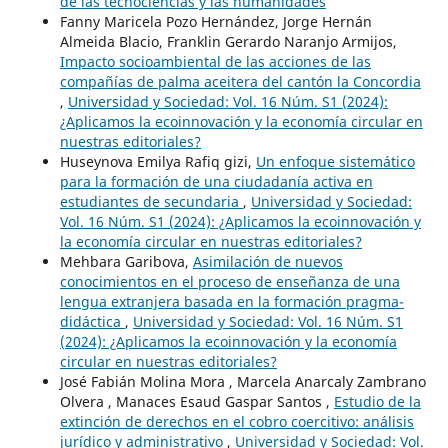
de las tecnociencias y las humanidades
Fanny Maricela Pozo Hernández, Jorge Hernán
Almeida Blacio, Franklin Gerardo Naranjo Armijos,
Impacto socioambiental de las acciones de las
compañías de palma aceitera del cantón la Concordia
,
Universidad y Sociedad: Vol. 16 Núm. S1 (2024):
¿Aplicamos la ecoinnovación y la economía circular en
nuestras editoriales?
Huseynova Emilya Rafiq gizi,
Un enfoque sistemático
para la formación de una ciudadanía activa en
estudiantes de secundaria
,
Universidad y Sociedad:
Vol. 16 Núm. S1 (2024): ¿Aplicamos la ecoinnovación y
la economía circular en nuestras editoriales?
Mehbara Garibova,
Asimilación de nuevos
conocimientos en el proceso de enseñanza de una
lengua extranjera basada en la formación pragma-
didáctica
,
Universidad y Sociedad: Vol. 16 Núm. S1
(2024): ¿Aplicamos la ecoinnovación y la economía
circular en nuestras editoriales?
José Fabián Molina Mora , Marcela Anarcaly Zambrano
Olvera , Manaces Esaud Gaspar Santos ,
Estudio de la
extinción de derechos en el cobro coercitivo: análisis
jurídico y administrativo
,
Universidad y Sociedad: Vol.