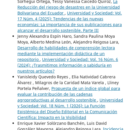
Sorhegui Ortega, Tessy Vanessa Caicedo Quiroz,
La
Reducción del riesgo de desastres en la Universidad
Bolivariana del Ecuador
,
Universidad y Sociedad: Vol.
17 Núm. 4 (2025): Tendencias de las nuevas
economías: La importancia de sus publicaciones para
alcanzar el desarrollo sostenible. Parte III
Jenny Alexandra Espín Haro, Sandra Paulina Moya
Moya, Alberto Medina León, Alejandro Reigosa Lara,
Desarrollo de habilidades de comprensión lectora
mediante la implementación didáctica de un
repositorio
,
Universidad y Sociedad: Vol. 16 Núm. 6
(2024): ¿Trasmitimos información o sabiduría en
nuestros artículos?
Yanisleidy Quevedo Reyes , Elia Natividad Cabrera
Álvarez , Milagros de la Caridad Mata Varela , Lliney
Portela Peñalver,
Propuesta de un índice global para
evaluar la contribución de las cadenas
agroproductivas al desarrollo sostenible
,
Universidad
y Sociedad: Vol. 18 Núm. 1 (2026): La Función
Epistémica del Diseño Editorial en la Comunicación
Científica: Impacto en la Visibilidad
Enrique Xavier Solórzano Banchén, Luis David
González Mayorga, Alejandro Reigosa Lara,
Incidencia