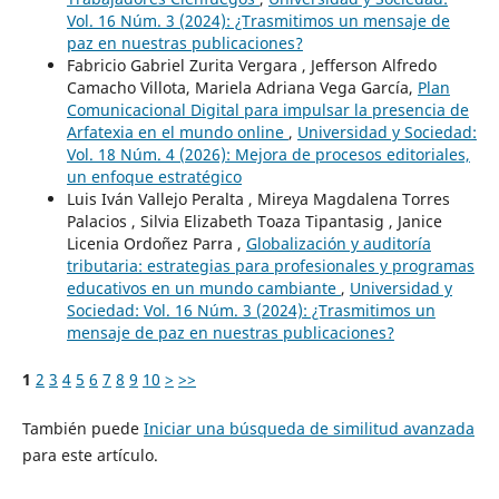
Vol. 16 Núm. 3 (2024): ¿Trasmitimos un mensaje de
paz en nuestras publicaciones?
Fabricio Gabriel Zurita Vergara , Jefferson Alfredo
Camacho Villota, Mariela Adriana Vega García,
Plan
Comunicacional Digital para impulsar la presencia de
Arfatexia en el mundo online
,
Universidad y Sociedad:
Vol. 18 Núm. 4 (2026): Mejora de procesos editoriales,
un enfoque estratégico
Luis Iván Vallejo Peralta , Mireya Magdalena Torres
Palacios , Silvia Elizabeth Toaza Tipantasig , Janice
Licenia Ordoñez Parra ,
Globalización y auditoría
tributaria: estrategias para profesionales y programas
educativos en un mundo cambiante
,
Universidad y
Sociedad: Vol. 16 Núm. 3 (2024): ¿Trasmitimos un
mensaje de paz en nuestras publicaciones?
1
2
3
4
5
6
7
8
9
10
>
>>
También puede
Iniciar una búsqueda de similitud avanzada
para este artículo.