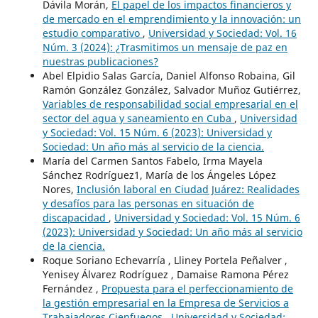
Dávila Morán,
El papel de los impactos financieros y
de mercado en el emprendimiento y la innovación: un
estudio comparativo
,
Universidad y Sociedad: Vol. 16
Núm. 3 (2024): ¿Trasmitimos un mensaje de paz en
nuestras publicaciones?
Abel Elpidio Salas García, Daniel Alfonso Robaina, Gil
Ramón González González, Salvador Muñoz Gutiérrez,
Variables de responsabilidad social empresarial en el
sector del agua y saneamiento en Cuba
,
Universidad
y Sociedad: Vol. 15 Núm. 6 (2023): Universidad y
Sociedad: Un año más al servicio de la ciencia.
María del Carmen Santos Fabelo, Irma Mayela
Sánchez Rodríguez1, María de los Ángeles López
Nores,
Inclusión laboral en Ciudad Juárez: Realidades
y desafíos para las personas en situación de
discapacidad
,
Universidad y Sociedad: Vol. 15 Núm. 6
(2023): Universidad y Sociedad: Un año más al servicio
de la ciencia.
Roque Soriano Echevarría , Lliney Portela Peñalver ,
Yenisey Álvarez Rodríguez , Damaise Ramona Pérez
Fernández ,
Propuesta para el perfeccionamiento de
la gestión empresarial en la Empresa de Servicios a
Trabajadores Cienfuegos
,
Universidad y Sociedad: