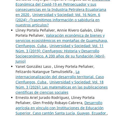
Económica del Covid-19 en Petroecuador y sus
consecuencias en la Industria Petrolera Ecuatoriana
en 2020
,
Universidad y Sociedad: Vol. 16 Núm. 6
(2024): ¿Trasmitimos información o sabiduría en
nuestros artículos?
Lliney Portela Peñalver, Annie Rivero Galván, Lliley
Portela Peñalver,
Valoración económica de bienes y
servicios ecosistémicos en montañas de Guamuhaya,
Cienfuegos, Cuba
,
Universidad y Sociedad: Vol. 11
Núm. 3 (2019): Cienfuegos: Historia y Desarrollo
Socioeconómico. A 200 años de su fundación (Abril-
Junio)
Yanet González Laso , Lliney Portela Peñalver,
Felizardo Natangue Tamulisekifa ,
La
internacionalización del desarrollo territorial. Caso
Cienfuegos, Cuba
,
Universidad y Sociedad: Vol. 18
Núm. 3 (2026): Las matemáticas en las publicaciones
científicas de ciencias sociales
Ernesto Ariel Jurado Rodríguez, Lliney Portela
Peñalver, Glen Freddy Robayo Cabrera,
Desarrollo
agrícola en vínculo con Instituciones de Educación
Superior. Caso cantón Santa Lucía, Guayas, Ecuador
,