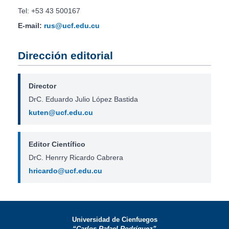
Tel: +53 43 500167
E-mail:
rus@ucf.edu.cu
Dirección editorial
Director
DrC. Eduardo Julio López Bastida
kuten@ucf.edu.cu
Editor Científico
DrC. Henrry Ricardo Cabrera
hricardo@ucf.edu.cu
Universidad de Cienfuegos
“Carlos Rafael Rodríguez”