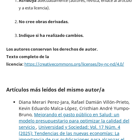
Atribuya
adecuadamente (autores, revista, enlace al artículo
y a esta licencia).
No cree obras derivadas.
Indique si ha realizado cambios.
Los autores conservan los derechos de autor.
Texto completo de la
licencia:
https://creativecommons.org/licenses/by-nc-nd/4.0/
Artículos más leídos del mismo autor/a
Diana Merari Perez-Jara, Rafael Damián Villón-Prieto,
Kevin Eduardo Malca-López, Cristhian André Yumpo-
Bruno,
Mejorando el gasto público en Salud: un
modelo presupuestario para optimizar la calidad del
servicio
,
Universidad y Sociedad: Vol. 17 Núm. 4
(2025): Tendencias de las nuevas economías: La
importancia de sus publicaciones para alcanzar el