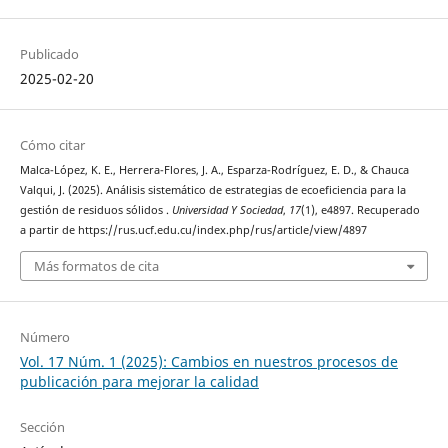
Publicado
2025-02-20
Cómo citar
Malca-López, K. E., Herrera-Flores, J. A., Esparza-Rodríguez, E. D., & Chauca
Valqui, J. (2025). Análisis sistemático de estrategias de ecoeficiencia para la
gestión de residuos sólidos .
Universidad Y Sociedad
,
17
(1), e4897. Recuperado
a partir de https://rus.ucf.edu.cu/index.php/rus/article/view/4897
Más formatos de cita
Número
Vol. 17 Núm. 1 (2025): Cambios en nuestros procesos de
publicación para mejorar la calidad
Sección