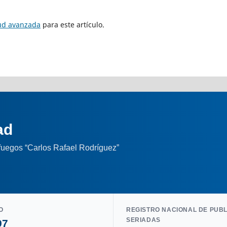
tud avanzada
para este artículo.
ad
nfuegos “Carlos Rafael Rodríguez”
O
REGISTRO NACIONAL DE PUB
SERIADAS
97