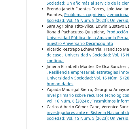
Sociedad: Un año más al servicio de la cien
Brenda Janeth Fuentes Torres, Lolo Avella
Fuentes,
Problemas cognitivos y emocional
Sociedad: Vol. 15 Núm. 5 (2023): Universi
Sara Agripina Ttito-Vilca, Edwin Gustavo 
Ronald Pachacutec-Quispicho,
Producción 
Universidad Pública de la Amazonía Peru
nuestro Aniversario Decimoquinto
Ricardo Restrepo Echavarría, Francisco M
de caso
,
Universidad y Sociedad: Vol. 15 
continua
Jimena Elizabeth Montes De Oca Sánchez ,
,
Resiliencia empresarial: estrategias i
Universidad y Sociedad: Vol. 16 Núm. 5 (20
humanidades
Yajaida Madrigal Sierra, Georgina Amayue
nivel primario sobre recursos tecnológico
Vol. 16 Núm. 6 (2024): ¿Trasmitimos inform
Carlos Alberto Gómez Cano, Verenice Sánc
investigadores ante el Sistema Nacional d
Sociedad: Vol. 15 Núm. 5 (2023): Universi