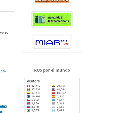
iverso
RUS por el mundo
 4.0
.
adas
0)
.