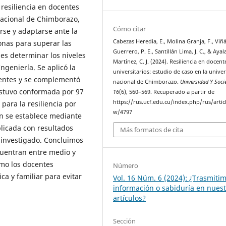
 resiliencia en docentes
Nacional de Chimborazo,
Cómo citar
rse y adaptarse ante la
Cabezas Heredia, E., Molina Granja, F., Viñ
onas para superar las
Guerrero, P. E., Santillán Lima, J. C., & Ayal
o es determinar los niveles
Martínez, C. J. (2024). Resiliencia en docent
Ingeniería. Se aplicó la
universitarios: estudio de caso en la unive
centes y se complementó
nacional de Chimborazo.
Universidad Y Soci
estuvo conformada por 97
16
(6), 560–569. Recuperado a partir de
https://rus.ucf.edu.cu/index.php/rus/artic
para la resiliencia por
w/4797
ión se establece mediante
plicada con resultados
Más formatos de cita
 investigado. Concluimos
ncuentran entre medio y
ómo los docentes
Número
a y familiar para evitar
Vol. 16 Núm. 6 (2024): ¿Trasmiti
información o sabiduría en nues
artículos?
Sección