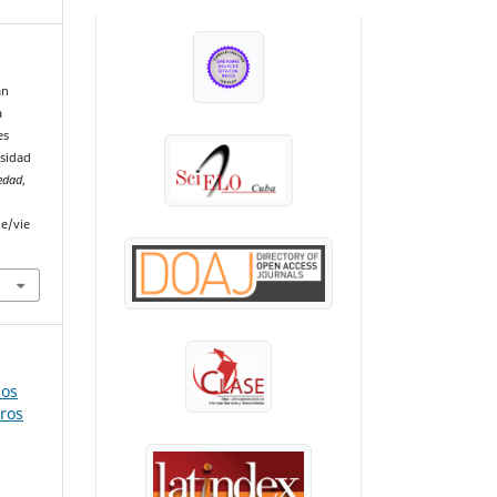
INDEXADA EN:
án
a
es
rsidad
edad
,
le/vie
mos
tros