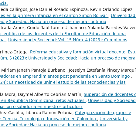
cia.
neda Callirgos, José Daniel Rosado Espinoza, Kevin Orlando López
es en la primera infancia en el cantón Simón Bolívar
,
Universidad
dad y Sociedad: Hacia un proceso de mejora continua
Estrada-Araoz, Guido Raúl Larico-Uchamaco, Yolanda Paredes-Valve
científica de los docentes de la Facultad de Educación de una
ana
,
Universidad y Sociedad: Vol. 15 Núm. 4 (2023): Cumplimos
artínez-Ortega,
Reforma educativa y formación virtual docente: Est
Núm. 5 (2023): Universidad y Sociedad: Hacia un proceso de mejora
 Miriam Janeth Pantoja Burbano , Josselyn Estefanía Pincay Marqu
nnovadoras en emprendimientos post pandemia en Santo Domingo
,
24): La necesidad de unir el estudio de las tecnociencias y las
la Mora, Daymel Alberto Cebrian Martín,
Superación de docentes 
s en República Dominicana: retos actuales
,
Universidad y Sociedad
ación o sabiduría en nuestros artículos?
hez Castillo, Libardo Ramón Polanía,
Categorización de grupos e
e Ciencia, Tecnología e Innovación en Colombia
,
Universidad y
dad y Sociedad: Hacia un proceso de mejora continua