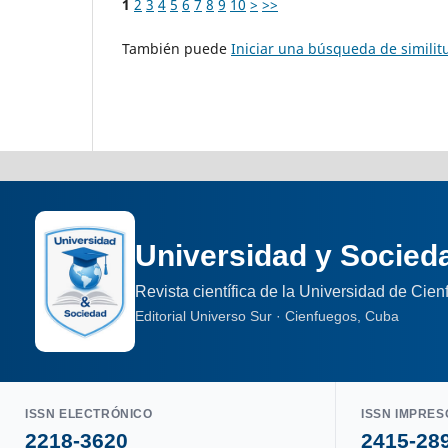
1
2
3
4
5
6
7
8
9
10
>
>>
También puede
Iniciar una búsqueda de simili
Universidad y Socied
Revista científica de la Universidad de Cie
Editorial Universo Sur · Cienfuegos, Cuba
ISSN ELECTRÓNICO
ISSN IMPRES
2218-3620
2415-28