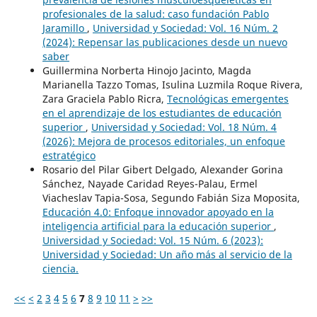
profesionales de la salud: caso fundación Pablo
Jaramillo
,
Universidad y Sociedad: Vol. 16 Núm. 2
(2024): Repensar las publicaciones desde un nuevo
saber
Guillermina Norberta Hinojo Jacinto, Magda
Marianella Tazzo Tomas, Isulina Luzmila Roque Rivera,
Zara Graciela Pablo Ricra,
Tecnológicas emergentes
en el aprendizaje de los estudiantes de educación
superior
,
Universidad y Sociedad: Vol. 18 Núm. 4
(2026): Mejora de procesos editoriales, un enfoque
estratégico
Rosario del Pilar Gibert Delgado, Alexander Gorina
Sánchez, Nayade Caridad Reyes-Palau, Ermel
Viacheslav Tapia-Sosa, Segundo Fabián Siza Moposita,
Educación 4.0: Enfoque innovador apoyado en la
inteligencia artificial para la educación superior
,
Universidad y Sociedad: Vol. 15 Núm. 6 (2023):
Universidad y Sociedad: Un año más al servicio de la
ciencia.
<<
<
2
3
4
5
6
7
8
9
10
11
>
>>