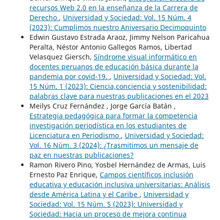
recursos Web 2.0 en la enseñanza de la Carrera de
Derecho
,
Universidad y Sociedad: Vol. 15 Núm. 4
(2023): Cumplimos nuestro Aniversario Decimoquinto
Edwin Gustavo Estrada Araoz, Jimmy Nelson Paricahua
Peralta, Néstor Antonio Gallegos Ramos, Libertad
Velasquez Giersch,
Síndrome visual informático en
docentes peruanos de educación básica durante la
pandemia por covid-19.
,
Universidad y Sociedad: Vol.
15 Núm. 1 (2023): Ciencia,conciencia y sostenibilidad:
palabras clave para nuestras publicaciones en el 2023
Meilys Cruz Fernández , Jorge García Batán ,
Estrategia pedagógica para formar la competencia
investigación periodística en los estudiantes de
Licenciatura en Periodismo
,
Universidad y Sociedad:
Vol. 16 Núm. 3 (2024): ¿Trasmitimos un mensaje de
paz en nuestras publicaciones?
Ramon Rivero Pino, Yosbel Hernández de Armas, Luis
Ernesto Paz Enrique,
Campos científicos inclusión
educativa y educación inclusiva universitarias: Análisis
desde América Latina y el Caribe
,
Universidad y
Sociedad: Vol. 15 Núm. 5 (2023): Universidad y
Sociedad: Hacia un proceso de mejora continua