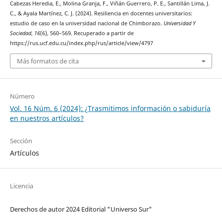
Cabezas Heredia, E., Molina Granja, F., Viñán Guerrero, P. E., Santillán Lima, J.
C., & Ayala Martínez, C. J. (2024). Resiliencia en docentes universitarios:
estudio de caso en la universidad nacional de Chimborazo.
Universidad Y
Sociedad
,
16
(6), 560–569. Recuperado a partir de
https://rus.ucf.edu.cu/index.php/rus/article/view/4797
Más formatos de cita
Número
Vol. 16 Núm. 6 (2024): ¿Trasmitimos información o sabiduría
en nuestros artículos?
Sección
Artículos
Licencia
Derechos de autor 2024 Editorial "Universo Sur"