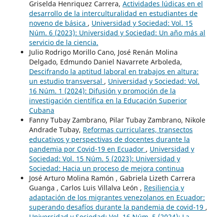
Griselda Henriquez Carrera,
Actividades lúdicas en el
desarrollo de la interculturalidad en estudiantes de
noveno de básica
,
Universidad y Sociedad: Vol. 15
Núm. 6 (2023): Universidad y Sociedad: Un año más al
servicio de la ciencia.
Julio Rodrigo Morillo Cano, José Renán Molina
Delgado, Edmundo Daniel Navarrete Arboleda,
Descifrando la aptitud laboral en trabajos en altura:
un estudio transversal
,
Universidad y Sociedad: Vol.
16 Núm. 1 (2024): Difusión y promoción de la
investigación científica en la Educación Superior
Cubana
Fanny Tubay Zambrano, Pilar Tubay Zambrano, Nikole
Andrade Tubay,
Reformas curriculares, transectos
educativos y perspectivas de docentes durante la
pandemia por Covid-19 en Ecuador
,
Universidad y
Sociedad: Vol. 15 Núm. 5 (2023): Universidad y
Sociedad: Hacia un proceso de mejora continua
José Arturo Molina Ramón , Gabriela Lizeth Carrera
Guanga , Carlos Luis Villalva León ,
Resiliencia y
adaptación de los migrantes venezolanos en Ecuador:
superando desafíos durante la pandemia de covid-19
,
Universidad y Sociedad: Vol. 16 Núm. 5 (2024): La