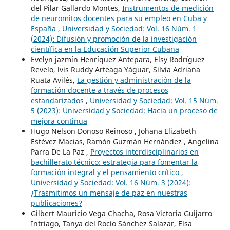
del Pilar Gallardo Montes,
Instrumentos de medición
de neuromitos docentes para su empleo en Cuba y
España
,
Universidad y Sociedad: Vol. 16 Núm. 1
(2024): Difusión y promoción de la investigación
científica en la Educación Superior Cubana
Evelyn jazmín Henríquez Antepara, Elsy Rodríguez
Revelo, lvis Ruddy Arteaga Yáguar, Silvia Adriana
Ruata Avilés,
La gestión y administración de la
formación docente a través de procesos
estandarizados
,
Universidad y Sociedad: Vol. 15 Núm.
5 (2023): Universidad y Sociedad: Hacia un proceso de
mejora continua
Hugo Nelson Donoso Reinoso , Johana Elizabeth
Estévez Macias, Ramón Guzmán Hernández , Angelina
Parra De La Paz ,
Proyectos interdisciplinarios en
bachillerato técnico: estrategia para fomentar la
formación integral y el pensamiento crítico
,
Universidad y Sociedad: Vol. 16 Núm. 3 (2024):
¿Trasmitimos un mensaje de paz en nuestras
publicaciones?
Gilbert Mauricio Vega Chacha, Rosa Victoria Guijarro
Intriago, Tanya del Rocío Sánchez Salazar, Elsa