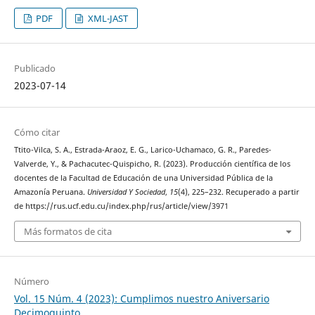
PDF
XML-JAST
Publicado
2023-07-14
Cómo citar
Ttito-Vilca, S. A., Estrada-Araoz, E. G., Larico-Uchamaco, G. R., Paredes-
Valverde, Y., & Pachacutec-Quispicho, R. (2023). Producción científica de los
docentes de la Facultad de Educación de una Universidad Pública de la
Amazonía Peruana.
Universidad Y Sociedad
,
15
(4), 225–232. Recuperado a partir
de https://rus.ucf.edu.cu/index.php/rus/article/view/3971
Más formatos de cita
Número
Vol. 15 Núm. 4 (2023): Cumplimos nuestro Aniversario
Decimoquinto