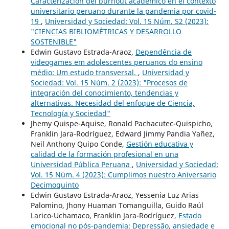
Caracterización del burnout académico en el contexto
universitario peruano durante la pandemia por covid-
19
,
Universidad y Sociedad: Vol. 15 Núm. S2 (2023):
"CIENCIAS BIBLIOMÉTRICAS Y DESARROLLO
SOSTENIBLE"
Edwin Gustavo Estrada-Araoz,
Dependência de
videogames em adolescentes peruanos do ensino
médio: Um estudo transversal.
,
Universidad y
Sociedad: Vol. 15 Núm. 2 (2023): "Procesos de
integración del conocimiento, tendencias y
alternativas. Necesidad del enfoque de Ciencia,
Tecnología y Sociedad"
Jhemy Quispe-Aquise, Ronald Pachacutec-Quispicho,
Franklin Jara-Rodríguez, Edward Jimmy Pandia Yañez,
Neil Anthony Quipo Conde,
Gestión educativa y
calidad de la formación profesional en una
Universidad Pública Peruana
,
Universidad y Sociedad:
Vol. 15 Núm. 4 (2023): Cumplimos nuestro Aniversario
Decimoquinto
Edwin Gustavo Estrada-Araoz, Yessenia Luz Arias
Palomino, Jhony Huaman Tomanguilla, Guido Raúl
Larico-Uchamaco, Franklin Jara-Rodríguez,
Estado
emocional no pós-pandemia: Depressão, ansiedade e