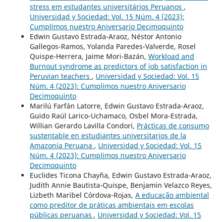
stress em estudantes universitários Peruanos
,
Universidad y Sociedad: Vol. 15 Núm. 4 (2023):
Cumplimos nuestro Aniversario Decimoquinto
Edwin Gustavo Estrada-Araoz, Néstor Antonio
Gallegos-Ramos, Yolanda Paredes-Valverde, Rosel
Quispe-Herrera, Jaime Mori-Bazán,
Workload and
Burnout syndrome as predictors of job satisfaction in
Peruvian teachers
,
Universidad y Sociedad: Vol. 15
Núm. 4 (2023): Cumplimos nuestro Aniversario
Decimoquinto
Marilú Farfán Latorre, Edwin Gustavo Estrada-Araoz,
Guido Raúl Larico-Uchamaco, Osbel Mora-Estrada,
Willian Gerardo Lavilla Condori,
Prácticas de consumo
sustentable en estudiantes universitarios de la
Amazonía Peruana
,
Universidad y Sociedad: Vol. 15
Núm. 4 (2023): Cumplimos nuestro Aniversario
Decimoquinto
Euclides Ticona Chayña, Edwin Gustavo Estrada-Araoz,
Judith Annie Bautista-Quispe, Benjamin Velazco Reyes,
Lizbeth Maribel Córdova-Rojas,
A educação ambiental
como preditor de práticas ambientais em escolas
públicas peruanas
,
Universidad y Sociedad: Vol. 15