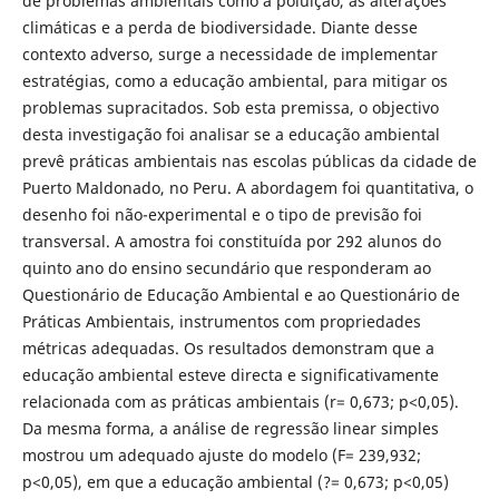
de problemas ambientais como a poluição, as alterações
climáticas e a perda de biodiversidade. Diante desse
contexto adverso, surge a necessidade de implementar
estratégias, como a educação ambiental, para mitigar os
problemas supracitados. Sob esta premissa, o objectivo
desta investigação foi analisar se a educação ambiental
prevê práticas ambientais nas escolas públicas da cidade de
Puerto Maldonado, no Peru. A abordagem foi quantitativa, o
desenho foi não-experimental e o tipo de previsão foi
transversal. A amostra foi constituída por 292 alunos do
quinto ano do ensino secundário que responderam ao
Questionário de Educação Ambiental e ao Questionário de
Práticas Ambientais, instrumentos com propriedades
métricas adequadas. Os resultados demonstram que a
educação ambiental esteve directa e significativamente
relacionada com as práticas ambientais (r= 0,673; p<0,05).
Da mesma forma, a análise de regressão linear simples
mostrou um adequado ajuste do modelo (F= 239,932;
p<0,05), em que a educação ambiental (?= 0,673; p<0,05)