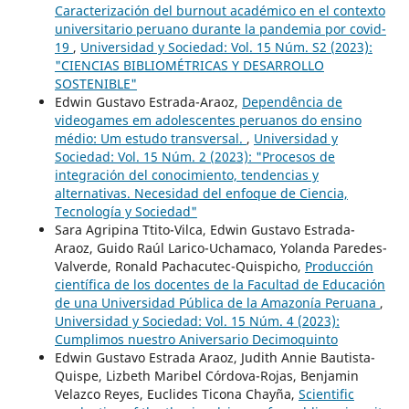
Caracterización del burnout académico en el contexto
universitario peruano durante la pandemia por covid-
19
,
Universidad y Sociedad: Vol. 15 Núm. S2 (2023):
"CIENCIAS BIBLIOMÉTRICAS Y DESARROLLO
SOSTENIBLE"
Edwin Gustavo Estrada-Araoz,
Dependência de
videogames em adolescentes peruanos do ensino
médio: Um estudo transversal.
,
Universidad y
Sociedad: Vol. 15 Núm. 2 (2023): "Procesos de
integración del conocimiento, tendencias y
alternativas. Necesidad del enfoque de Ciencia,
Tecnología y Sociedad"
Sara Agripina Ttito-Vilca, Edwin Gustavo Estrada-
Araoz, Guido Raúl Larico-Uchamaco, Yolanda Paredes-
Valverde, Ronald Pachacutec-Quispicho,
Producción
científica de los docentes de la Facultad de Educación
de una Universidad Pública de la Amazonía Peruana
,
Universidad y Sociedad: Vol. 15 Núm. 4 (2023):
Cumplimos nuestro Aniversario Decimoquinto
Edwin Gustavo Estrada Araoz, Judith Annie Bautista-
Quispe, Lizbeth Maribel Córdova-Rojas, Benjamin
Velazco Reyes, Euclides Ticona Chayña,
Scientific