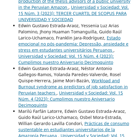
production of the thesis advisors of a public university
in the Peruvian Amazon
,
Universidad y Sociedad: Vol.
15 Núm. 3 (2023): TERCER CUARTIL DE SCOPUS PARA
UNIVERSIDAD Y SOCIEDAD
Edwin Gustavo Estrada-Araoz, Yessenia Luz Arias
Palomino, Jhony Huaman Tomanguilla, Guido Raúl
Larico-Uchamaco, Franklin Jara-Rodríguez,
Estado
emocional no pós-pandemia: Depressão, ansiedade e
stress em estudantes universitários Peruanos
,
Universidad y Sociedad: Vol. 15 Núm. 4 (2023):
Cumplimos nuestro Aniversario Decimoquinto
Edwin Gustavo Estrada-Araoz, Néstor Antonio
Gallegos-Ramos, Yolanda Paredes-Valverde, Rosel
Quispe-Herrera, Jaime Mori-Bazán,
Workload and
Burnout syndrome as predictors of job satisfaction in
Peruvian teachers
,
Universidad y Sociedad: Vol. 15
Núm. 4 (2023): Cumplimos nuestro Aniversario
Decimoquinto
Marilú Farfán Latorre, Edwin Gustavo Estrada-Araoz,
Guido Raúl Larico-Uchamaco, Osbel Mora-Estrada,
Willian Gerardo Lavilla Condori,
Prácticas de consumo
sustentable en estudiantes universitarios de la
Amazonía Peruana
,
Universidad y Sociedad: Vol. 15