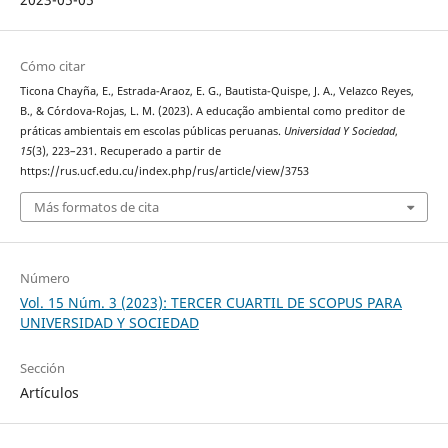
Cómo citar
Ticona Chayña, E., Estrada-Araoz, E. G., Bautista-Quispe, J. A., Velazco Reyes,
B., & Córdova-Rojas, L. M. (2023). A educação ambiental como preditor de
práticas ambientais em escolas públicas peruanas.
Universidad Y Sociedad
,
15
(3), 223–231. Recuperado a partir de
https://rus.ucf.edu.cu/index.php/rus/article/view/3753
Más formatos de cita
Número
Vol. 15 Núm. 3 (2023): TERCER CUARTIL DE SCOPUS PARA
UNIVERSIDAD Y SOCIEDAD
Sección
Artículos