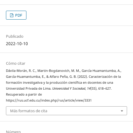
PDF
Publicado
2022-10-10
Cómo citar
Dávila-Morán, R. C., Martin-Bogdanovich, M. M., García-Huamantumba, A.,
García-Huamantumba, E., & Alfaro Peña, G. B. (2022). Caracterización de la
formación investigativa y la producción científica en docentes de una
Universidad Privada de Lima.
Universidad Y Sociedad
,
14
(S5), 618–627.
Recuperado a partir de
https://rus.ucf.edu.cu/index.php/rus/article/view/3331
Más formatos de cita
Número