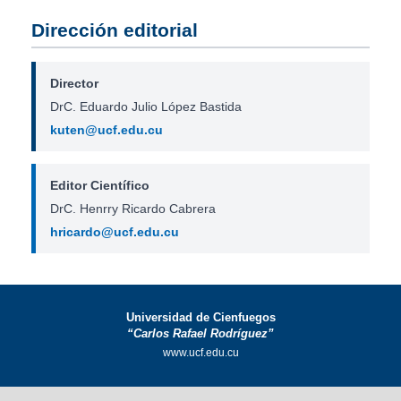
Dirección editorial
Director
DrC. Eduardo Julio López Bastida
kuten@ucf.edu.cu
Editor Científico
DrC. Henrry Ricardo Cabrera
hricardo@ucf.edu.cu
Universidad de Cienfuegos
“Carlos Rafael Rodríguez”
www.ucf.edu.cu