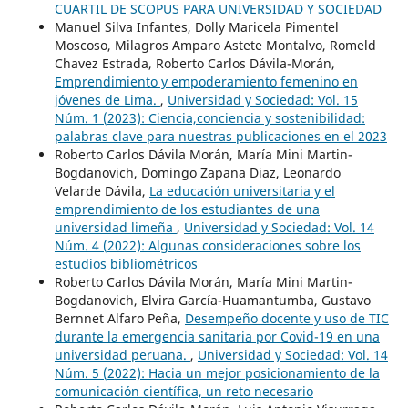
CUARTIL DE SCOPUS PARA UNIVERSIDAD Y SOCIEDAD
Manuel Silva Infantes, Dolly Maricela Pimentel
Moscoso, Milagros Amparo Astete Montalvo, Romeld
Chavez Estrada, Roberto Carlos Dávila-Morán,
Emprendimiento y empoderamiento femenino en
jóvenes de Lima.
,
Universidad y Sociedad: Vol. 15
Núm. 1 (2023): Ciencia,conciencia y sostenibilidad:
palabras clave para nuestras publicaciones en el 2023
Roberto Carlos Dávila Morán, María Mini Martin-
Bogdanovich, Domingo Zapana Diaz, Leonardo
Velarde Dávila,
La educación universitaria y el
emprendimiento de los estudiantes de una
universidad limeña
,
Universidad y Sociedad: Vol. 14
Núm. 4 (2022): Algunas consideraciones sobre los
estudios bibliométricos
Roberto Carlos Dávila Morán, María Mini Martin-
Bogdanovich, Elvira García-Huamantumba, Gustavo
Bernnet Alfaro Peña,
Desempeño docente y uso de TIC
durante la emergencia sanitaria por Covid-19 en una
universidad peruana.
,
Universidad y Sociedad: Vol. 14
Núm. 5 (2022): Hacia un mejor posicionamiento de la
comunicación científica, un reto necesario