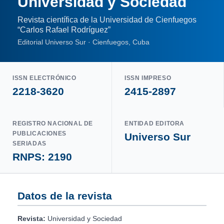
Universidad y Sociedad
Revista científica de la Universidad de Cienfuegos
“Carlos Rafael Rodríguez”
Editorial Universo Sur · Cienfuegos, Cuba
ISSN ELECTRÓNICO
ISSN IMPRESO
2218-3620
2415-2897
REGISTRO NACIONAL DE
ENTIDAD EDITORA
PUBLICACIONES
Universo Sur
SERIADAS
RNPS: 2190
Datos de la revista
Revista:
Universidad y Sociedad