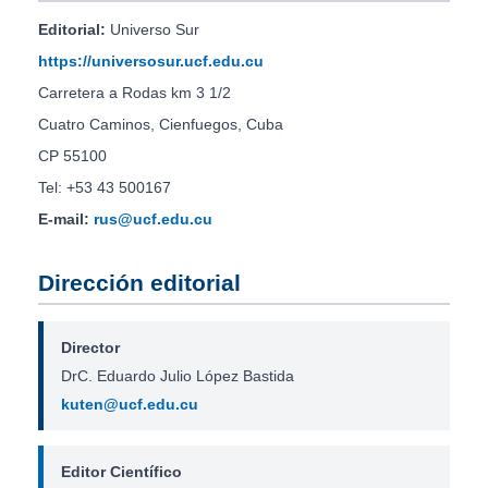
Editorial:
Universo Sur
https://universosur.ucf.edu.cu
Carretera a Rodas km 3 1/2
Cuatro Caminos, Cienfuegos, Cuba
CP 55100
Tel: +53 43 500167
E-mail:
rus@ucf.edu.cu
Dirección editorial
Director
DrC. Eduardo Julio López Bastida
kuten@ucf.edu.cu
Editor Científico