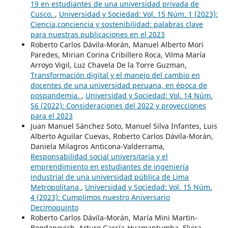
19 en estudiantes de una universidad privada de
Cusco.
,
Universidad y Sociedad: Vol. 15 Núm. 1 (2023):
Ciencia,conciencia y sostenibilidad: palabras clave
para nuestras publicaciones en el 2023
Roberto Carlos Dávila-Morán, Manuel Alberto Mori
Paredes, Mirian Corina Cribillero Roca, Vilma María
Arroyo Vigil, Luz Chavela De la Torre Guzman,
Transformación digital y el manejo del cambio en
docentes de una universidad peruana, en época de
pospandemia.
,
Universidad y Sociedad: Vol. 14 Núm.
S6 (2022): Consideraciones del 2022 y proyecciones
para el 2023
Juan Manuel Sánchez Soto, Manuel Silva Infantes, Luis
Alberto Aguilar Cuevas, Roberto Carlos Dávila-Morán,
Daniela Milagros Anticona-Valderrama,
Responsabilidad social universitaria y el
emprendimiento en estudiantes de ingeniería
industrial de una universidad pública de Lima
Metropolitana
,
Universidad y Sociedad: Vol. 15 Núm.
4 (2023): Cumplimos nuestro Aniversario
Decimoquinto
Roberto Carlos Dávila-Morán, María Mini Martin-
Bogdanovich, Arturo García-Huamantumba, Elvira