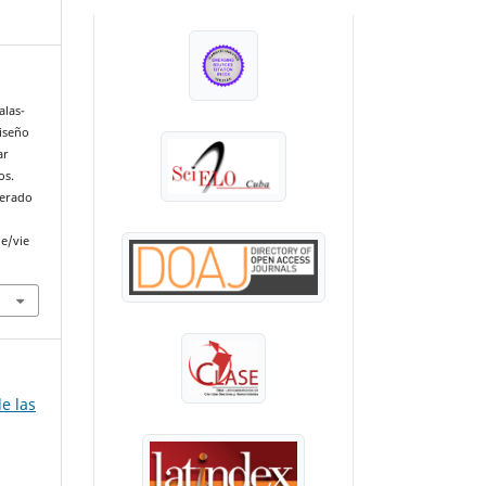
INDEXADA EN:
alas-
Diseño
ar
os.
perado
le/vie
de las