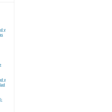
ad y
as
e
ad y
dad
):