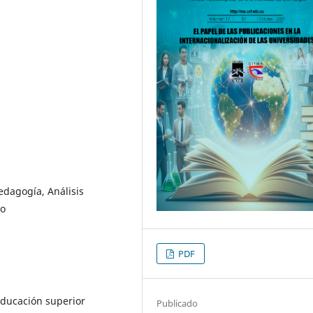
edagogía, Análisis
io
PDF
 educación superior
Publicado