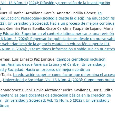
 Vol. 16 Núm. 1 (2024): Difusión y promoción de la investigación
a
 Mursulí, Rafael Armiñana García, Annette Padilla Gómez,
La
n educación: Pedagogía-Psicología desde la disciplina educación fí
023): Universidad y Sociedad: Hacia un proceso de mejora continua
uis Germán Flores Bonilla, Grace Carolina Tuapante Lojano, María
 y Educación Superior en el contexto latinoamericano: una revisión
 16 Núm. 2 (2024): Repensar las publicaciones desde un nuevo sab
 ¨weberianismo¨ de la agencia estatal en educación superior IST
16 Núm. 6 (2024): ¿Trasmitimos información o sabiduría en nuestros
rmas, Luis Ernesto Paz Enrique,
Campos científicos inclusión
rias: Análisis desde América Latina y el Caribe
,
Universidad y
dad y Sociedad: Hacia un proceso de mejora continua
o Tapia,
La educación superior como factor que determina el acces
o
,
Universidad y Sociedad: Vol. 15 Núm. 4 (2023): Cumplimos nuest
Yanangomez Duchi, David Alexander Neira Gavilanes, Doris Judith
petencias para docentes de educación básica en la creación de
or
,
Universidad y Sociedad: Vol. 15 Núm. 5 (2023): Universidad y
tinua