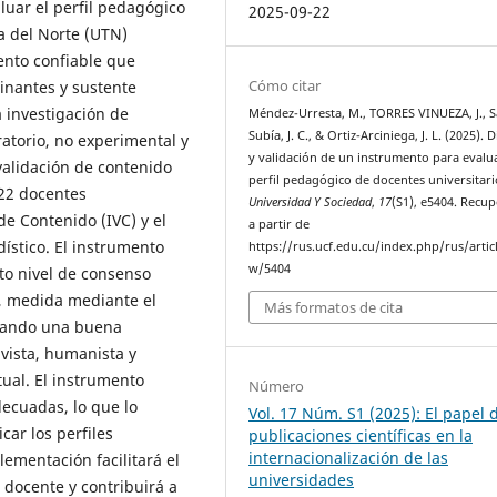
luar el perfil pedagógico
2025-09-22
a del Norte (UTN)
ento confiable que
Cómo citar
nantes y sustente
 investigación de
Méndez-Urresta, M., TORRES VINUEZA, J., S
Subía, J. C., & Ortiz-Arciniega, J. L. (2025). 
ratorio, no experimental y
y validación de un instrumento para evalu
 validación de contenido
perfil pedagógico de docentes universitari
 22 docentes
Universidad Y Sociedad
,
17
(S1), e5404. Recu
 de Contenido (IVC) y el
a partir de
ístico. El instrumento
https://rus.ucf.edu.cu/index.php/rus/artic
w/5404
lto nivel de consenso
io, medida mediante el
Más formatos de cita
icando una buena
ivista, humanista y
ual. El instrumento
Número
ecuadas, lo que lo
Vol. 17 Núm. S1 (2025): El papel 
car los perfiles
publicaciones científicas en la
internacionalización de las
ementación facilitará el
universidades
 docente y contribuirá a