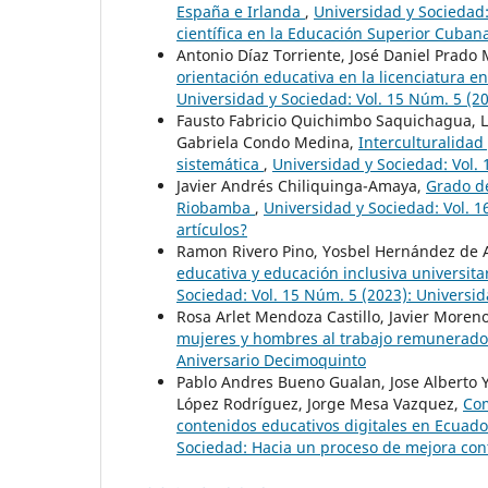
España e Irlanda
,
Universidad y Sociedad:
científica en la Educación Superior Cuban
Antonio Díaz Torriente, José Daniel Prado
orientación educativa en la licenciatura e
Universidad y Sociedad: Vol. 15 Núm. 5 (2
Fausto Fabricio Quichimbo Saquichagua, L
Gabriela Condo Medina,
Interculturalidad
sistemática
,
Universidad y Sociedad: Vol.
Javier Andrés Chiliquinga-Amaya,
Grado de
Riobamba
,
Universidad y Sociedad: Vol. 
artículos?
Ramon Rivero Pino, Yosbel Hernández de A
educativa y educación inclusiva universita
Sociedad: Vol. 15 Núm. 5 (2023): Universi
Rosa Arlet Mendoza Castillo, Javier Moren
mujeres y hombres al trabajo remunerad
Aniversario Decimoquinto
Pablo Andres Bueno Gualan, Jose Alberto 
López Rodríguez, Jorge Mesa Vazquez,
Com
contenidos educativos digitales en Ecuad
Sociedad: Hacia un proceso de mejora con