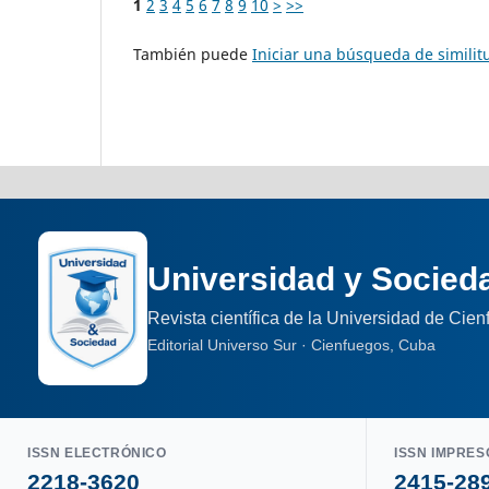
1
2
3
4
5
6
7
8
9
10
>
>>
También puede
Iniciar una búsqueda de simili
Universidad y Socied
Revista científica de la Universidad de Cie
Editorial Universo Sur · Cienfuegos, Cuba
ISSN ELECTRÓNICO
ISSN IMPRES
2218-3620
2415-28