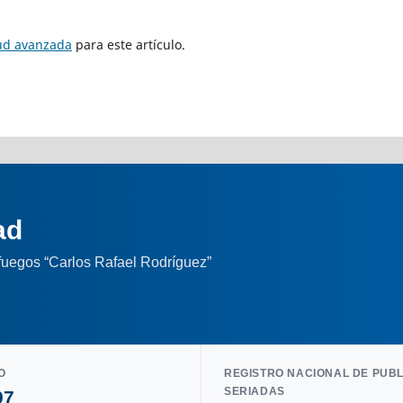
tud avanzada
para este artículo.
ad
nfuegos “Carlos Rafael Rodríguez”
O
REGISTRO NACIONAL DE PUB
SERIADAS
97