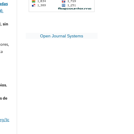
adas
0)
.
, sin
Open Journal Systems
ores,
ta
ios.
s de
g/lic