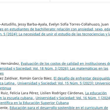
Astudillo, Jessy Barba-Ayala, Evelyn Sofía Torres-Collahuazo, Juan
les en estudiantes de bachillerato: relación con ansiedad, sexo, ed
 5 (2024): La necesidad de unir el estudio de las tecnociencias y l
s Hernández,
Evaluación de los costos de calidad en instituciones d
ersidad y Sociedad: Vol. 18 Núm. 3 (2026): Las matemáticas en las
les
ez Zaldivar, Román García Báez,
El desafío de enfrentar desiguald
ica Latina
,
Universidad y Sociedad: Vol. 15 Núm. 5 (2023): Universi
ontinua
 Ruiz, Felicia Lara Pérez, Lislien Rodrígez Cárdenas,
La educación
en la escuela cubana
,
Universidad y Sociedad: Vol. 16 Núm. 1 (2024
científica en la Educación Superior Cubana
rente,
Educación para el desarrollo sostenible en el curriculum de