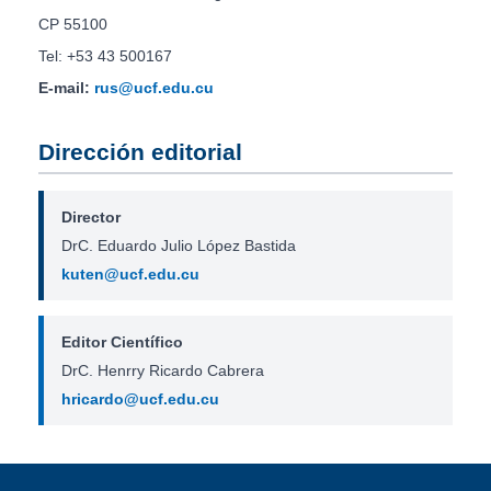
CP 55100
Tel: +53 43 500167
E-mail:
rus@ucf.edu.cu
Dirección editorial
Director
DrC. Eduardo Julio López Bastida
kuten@ucf.edu.cu
Editor Científico
DrC. Henrry Ricardo Cabrera
hricardo@ucf.edu.cu