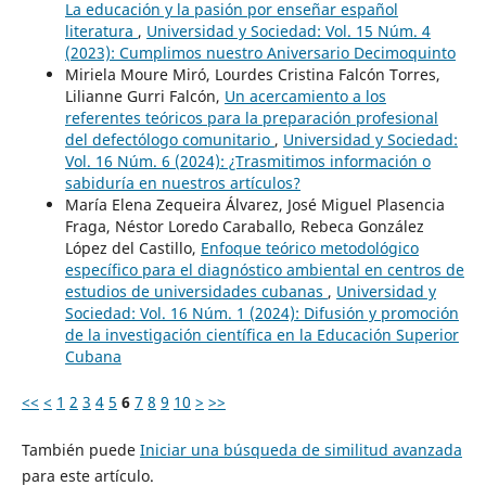
La educación y la pasión por enseñar español
literatura
,
Universidad y Sociedad: Vol. 15 Núm. 4
(2023): Cumplimos nuestro Aniversario Decimoquinto
Miriela Moure Miró, Lourdes Cristina Falcón Torres,
Lilianne Gurri Falcón,
Un acercamiento a los
referentes teóricos para la preparación profesional
del defectólogo comunitario
,
Universidad y Sociedad:
Vol. 16 Núm. 6 (2024): ¿Trasmitimos información o
sabiduría en nuestros artículos?
María Elena Zequeira Álvarez, José Miguel Plasencia
Fraga, Néstor Loredo Caraballo, Rebeca González
López del Castillo,
Enfoque teórico metodológico
específico para el diagnóstico ambiental en centros de
estudios de universidades cubanas
,
Universidad y
Sociedad: Vol. 16 Núm. 1 (2024): Difusión y promoción
de la investigación científica en la Educación Superior
Cubana
<<
<
1
2
3
4
5
6
7
8
9
10
>
>>
También puede
Iniciar una búsqueda de similitud avanzada
para este artículo.