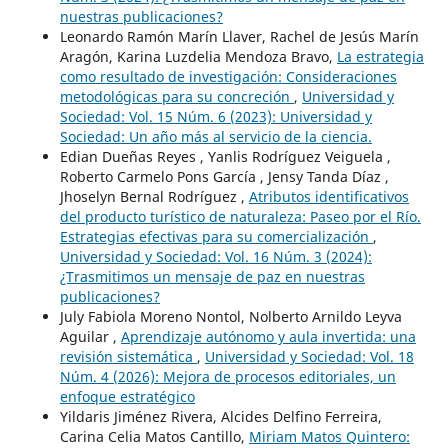
nuestras publicaciones?
Leonardo Ramón Marín Llaver, Rachel de Jesús Marín
Aragón, Karina Luzdelia Mendoza Bravo,
La estrategia
como resultado de investigación: Consideraciones
metodológicas para su concreción
,
Universidad y
Sociedad: Vol. 15 Núm. 6 (2023): Universidad y
Sociedad: Un año más al servicio de la ciencia.
Edian Dueñas Reyes , Yanlis Rodríguez Veiguela ,
Roberto Carmelo Pons García , Jensy Tanda Díaz ,
Jhoselyn Bernal Rodríguez ,
Atributos identificativos
del producto turístico de naturaleza: Paseo por el Río.
Estrategias efectivas para su comercialización
,
Universidad y Sociedad: Vol. 16 Núm. 3 (2024):
¿Trasmitimos un mensaje de paz en nuestras
publicaciones?
July Fabiola Moreno Nontol, Nolberto Arnildo Leyva
Aguilar ,
Aprendizaje autónomo y aula invertida: una
revisión sistemática
,
Universidad y Sociedad: Vol. 18
Núm. 4 (2026): Mejora de procesos editoriales, un
enfoque estratégico
Yildaris Jiménez Rivera, Alcides Delfino Ferreira,
Carina Celia Matos Cantillo,
Miriam Matos Quintero: