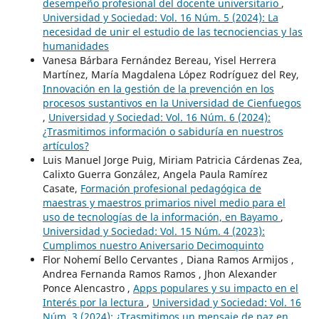
desempeño profesional del docente universitario
,
Universidad y Sociedad: Vol. 16 Núm. 5 (2024): La
necesidad de unir el estudio de las tecnociencias y las
humanidades
Vanesa Bárbara Fernández Bereau, Yisel Herrera
Martínez, María Magdalena López Rodríguez del Rey,
Innovación en la gestión de la prevención en los
procesos sustantivos en la Universidad de Cienfuegos
,
Universidad y Sociedad: Vol. 16 Núm. 6 (2024):
¿Trasmitimos información o sabiduría en nuestros
artículos?
Luis Manuel Jorge Puig, Miriam Patricia Cárdenas Zea,
Calixto Guerra González, Angela Paula Ramírez
Casate,
Formación profesional pedagógica de
maestras y maestros primarios nivel medio para el
uso de tecnologías de la información, en Bayamo
,
Universidad y Sociedad: Vol. 15 Núm. 4 (2023):
Cumplimos nuestro Aniversario Decimoquinto
Flor Nohemí Bello Cervantes , Diana Ramos Armijos ,
Andrea Fernanda Ramos Ramos , Jhon Alexander
Ponce Alencastro ,
Apps populares y su impacto en el
Interés por la lectura
,
Universidad y Sociedad: Vol. 16
Núm. 3 (2024): ¿Trasmitimos un mensaje de paz en