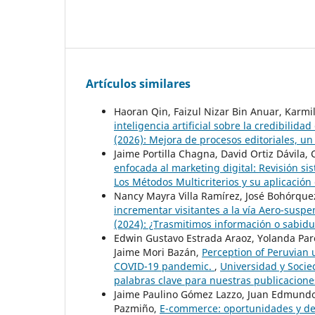
Artículos similares
Haoran Qin, Faizul Nizar Bin Anuar, Karm
inteligencia artificial sobre la credibilid
(2026): Mejora de procesos editoriales, un
Jaime Portilla Chagna, David Ortiz Dávila
enfocada al marketing digital: Revisión s
Los Métodos Multicriterios y su aplicación 
Nancy Mayra Villa Ramírez, José Bohórque
incrementar visitantes a la vía Aero-sus
(2024): ¿Trasmitimos información o sabidu
Edwin Gustavo Estrada Araoz, Yolanda Par
Jaime Mori Bazán,
Perception of Peruvian u
COVID-19 pandemic.
,
Universidad y Socied
palabras clave para nuestras publicacione
Jaime Paulino Gómez Lazzo, Juan Edmundo 
Pazmiño,
E-commerce: oportunidades y des