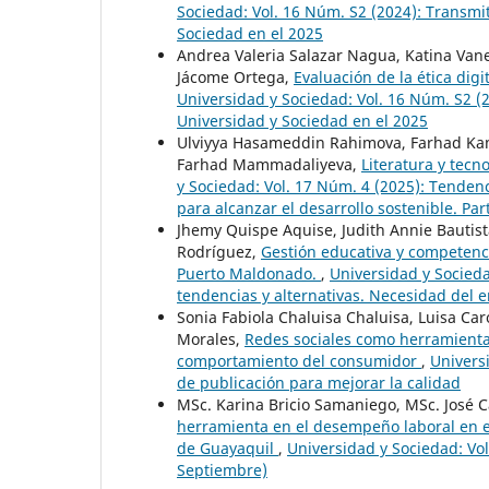
Sociedad: Vol. 16 Núm. S2 (2024): Transmiti
Sociedad en el 2025
Andrea Valeria Salazar Nagua, Katina Van
Jácome Ortega,
Evaluación de la ética dig
Universidad y Sociedad: Vol. 16 Núm. S2 (20
Universidad y Sociedad en el 2025
Ulviyya Hasameddin Rahimova, Farhad Kam
Farhad Mammadaliyeva,
Literatura y tecno
y Sociedad: Vol. 17 Núm. 4 (2025): Tenden
para alcanzar el desarrollo sostenible. Part
Jhemy Quispe Aquise, Judith Annie Bautista 
Rodríguez,
Gestión educativa y competenci
Puerto Maldonado.
,
Universidad y Socieda
tendencias y alternativas. Necesidad del 
Sonia Fabiola Chaluisa Chaluisa, Luisa Car
Morales,
Redes sociales como herramienta
comportamiento del consumidor
,
Univers
de publicación para mejorar la calidad
MSc. Karina Bricio Samaniego, MSc. José 
herramienta en el desempeño laboral en e
de Guayaquil
,
Universidad y Sociedad: Vol
Septiembre)