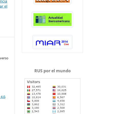
ancia
ar el
iverso
RUS por el mundo
 4.0
.