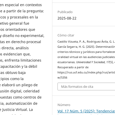
 en especial en contextos
e a partir de la pregunta:
Publicado
cos y procesales en la
2025-08-22
jetivo general fue
ios orientadores que
Cómo citar
y diseño no experimental,
stas en derecho procesal
Castillo Vizueta, P. A., Rodriguez Ávila, G. L
García Segarra, H. G. (2025). Determinació
directa, análisis
criterios técnicos y jurídicos para fortalecer
s evidencian que,
oralidad virtual en las audiencias judiciales
os, enfrenta limitaciones
ecuatorianas.
Universidad Y Sociedad
,
17
(5),
capacitación y la débil
Recuperado a partir de
ias obtuvo baja
https://rus.ucf.edu.cu/index.php/rus/artic
w/5356
cipios como la
e elaboró un pliego de
Más formatos de cita
usión digital, celeridad
puestas como centros de
cia, automatización de
Número
Justicia Virtual. La
Vol. 17 Núm. 5 (2025): Tendencia