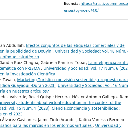
licencia:
https://creativecommons.or
enses/by-nc-nd/4.0/
ilah Abdullah,
Efectos conjuntos de las etiquetas comerciales y de
ad en la publicidad de Douyin
,
Universidad y Sociedad: Vol. 18 Núm. 
 enfoque estratégico
, Claudia Ruiz Chagna, Gabriela Ramírez Tobar,
La inteligencia artific
istemática con PRISMA
,
Universidad y Sociedad: Vol. 17 Núm. 6 (202
en la Investigación Científica
z Zavala,
Marketing Turístico con visión sostenible, propuesta para
pendida Guayaquil-Durán 2023
,
Universidad y Sociedad: Vol. 16 Núm
ría en nuestros artículos?
edes Valverde, Rosel Quispe Herrera, Néstor Antonio Gallegos Ram
niversity students about virtual education in the context of the
ad: Vol. 15 Núm. 1 (2023): Ciencia,conciencia y sostenibilidad:
s en el 2023
Álvarez Gavilanes, Jaime Tinto Arandes, Katina Vanessa Bermeo
afíos para las marcas en los entornos virtuales
,
Universidad y