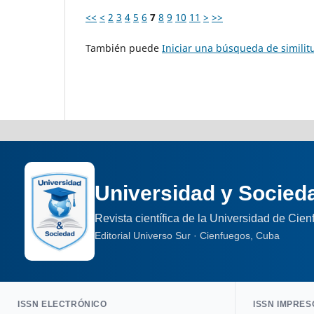
<<
<
2
3
4
5
6
7
8
9
10
11
>
>>
También puede
Iniciar una búsqueda de simili
Universidad y Socied
Revista científica de la Universidad de Cie
Editorial Universo Sur · Cienfuegos, Cuba
ISSN ELECTRÓNICO
ISSN IMPRES