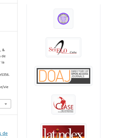
INDEXADA EN:
., &
n de
 la
 e5356.
le/vie
s de