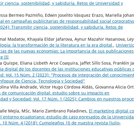
r ciencia, sostenibilidad, y sabiduría. Retos de Universidad y
essa Bermeo Pazmiño, Edwin Joselito Vásquez Erazo, Mariella Joha
ital en campañas publicitarias de responsabilidad social corporati
24): Transmitir ciencia, sostenibilidad, y sabiduría. Retos de
al Madatov, Khayala Eldar Jafarova, Aynur Mazahir Hasanova, Ley
logía: la transformación de la literatura en la era digital
,
Universi
cias de las nuevas economías: La importancia de sus publicaciones
e III
Quispe, Eliana Lisbeth Arce Coaquira, Jaffet Sillo Sosa, Franklin J
a digital de los docentes de las instituciones educativas públicas 
d: Vol. 15 Núm. 2 (2023): "Procesos de integración del conocimient
enfoque de Ciencia, Tecnología y Sociedad"
olina Villa Andrade, Víctor Hugo Córdova Aldás, Giovanna Alicia Ort
 de comunicación digital: estudio sobre su impacto en
idad y Sociedad: Vol. 17 Núm. 1 (2025): Cambios en nuestros proce
Calle Mejía, MSc. Mario Zambrano Paladines,
El marketing digital 
l entorno ecuatoriano: estudio de caso egresados de la Universid
. 10 Núm. 4 (2018): Cumpleaños 10 de nuestra revista (Julio-