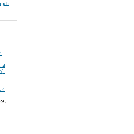
g/lic
4
ial
5):
. 6
os,