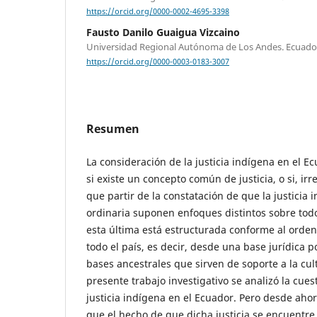
https://orcid.org/0000-0002-4695-3398
Fausto Danilo Guaigua Vizcaino
Universidad Regional Autónoma de Los Andes. Ecuado
https://orcid.org/0000-0003-0183-3007
Resumen
La consideración de la justicia indígena en el 
si existe un concepto común de justicia, o si, i
que partir de la constatación de que la justicia i
ordinaria suponen enfoques distintos sobre tod
esta última está estructurada conforme al orden
todo el país, es decir, desde una base jurídica po
bases ancestrales que sirven de soporte a la cul
presente trabajo investigativo se analizó la cuest
justicia indígena en el Ecuador. Pero desde aho
que el hecho de que dicha justicia se encuentre