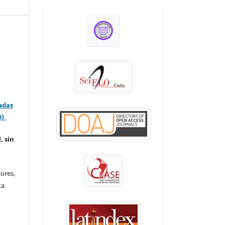
INDEXADA EN:
adas
0)
.
, sin
ores,
ta