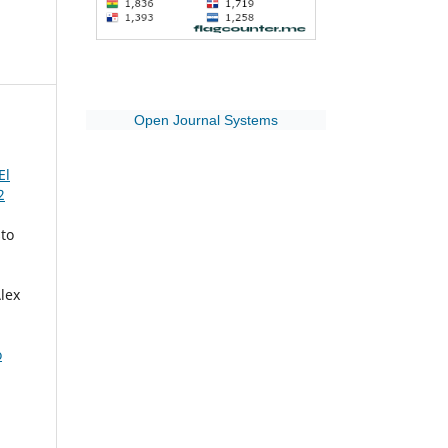
Open Journal Systems
El
2
sto
lex
o