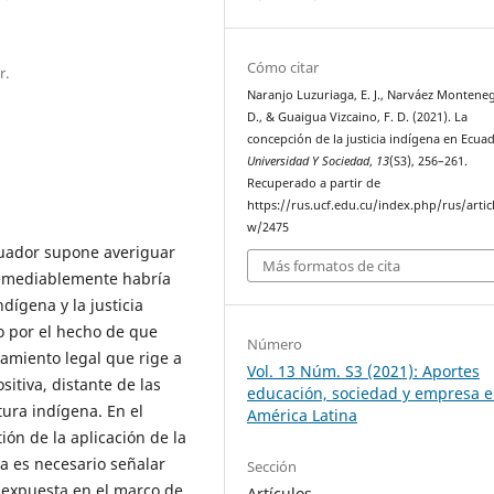
Cómo citar
r.
Naranjo Luzuriaga, E. J., Narváez Monteneg
D., & Guaigua Vizcaino, F. D. (2021). La
concepción de la justicia indígena en Ecua
Universidad Y Sociedad
,
13
(S3), 256–261.
Recuperado a partir de
https://rus.ucf.edu.cu/index.php/rus/artic
w/2475
Ecuador supone averiguar
Más formatos de cita
rremediablemente habría
ndígena y la justicia
o por el hecho de que
Número
amiento legal que rige a
Vol. 13 Núm. S3 (2021): Aportes
sitiva, distante de las
educación, sociedad y empresa 
tura indígena. En el
América Latina
ión de la aplicación de la
ra es necesario señalar
Sección
 expuesta en el marco de
Artículos