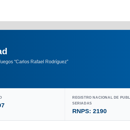
ad
nfuegos “Carlos Rafael Rodríguez”
O
REGISTRO NACIONAL DE PUB
SERIADAS
97
RNPS: 2190