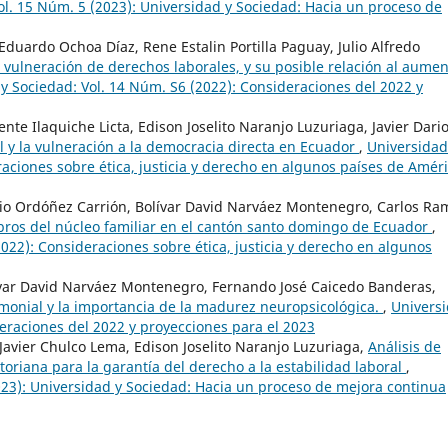
ol. 15 Núm. 5 (2023): Universidad y Sociedad: Hacia un proceso de
duardo Ochoa Díaz, Rene Estalin Portilla Paguay, Julio Alfredo
, vulneración de derechos laborales, y su posible relación al aume
y Sociedad: Vol. 14 Núm. S6 (2022): Consideraciones del 2022 y
nte Ilaquiche Licta, Edison Joselito Naranjo Luzuriaga, Javier Dari
al y la vulneración a la democracia directa en Ecuador
,
Universidad
aciones sobre ética, justicia y derecho en algunos países de Amér
o Ordóñez Carrión, Bolívar David Narváez Montenegro, Carlos Ra
bros del núcleo familiar en el cantón santo domingo de Ecuador
,
022): Consideraciones sobre ética, justicia y derecho en algunos
var David Narváez Montenegro, Fernando José Caicedo Banderas,
monial y la importancia de la madurez neuropsicológica.
,
Univers
deraciones del 2022 y proyecciones para el 2023
avier Chulco Lema, Edison Joselito Naranjo Luzuriaga,
Análisis de
atoriana para la garantía del derecho a la estabilidad laboral
,
023): Universidad y Sociedad: Hacia un proceso de mejora continua