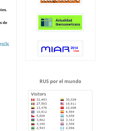
ios.
s de
g/lic
RUS por el mundo