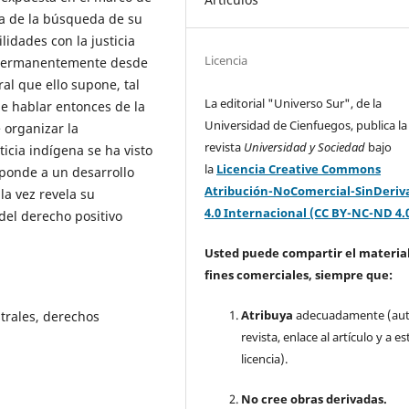
ma de la búsqueda de su
lidades con la justicia
Licencia
 permanentemente desde
ral que ello supone, tal
La editorial "Universo Sur", de la
 hablar entonces de la
Universidad de Cienfuegos, publica la
 organizar la
revista
Universidad y Sociedad
bajo
sticia indígena se ha visto
la
Licencia Creative Commons
ponde a un desarrollo
Atribución-NoComercial-SinDeriv
la vez revela su
4.0 Internacional (CC BY-NC-ND 4.
del derecho positivo
Usted puede compartir el material
fines comerciales, siempre que:
Atribuya
adecuadamente (aut
strales, derechos
revista, enlace al artículo y a es
licencia).
No cree obras derivadas.