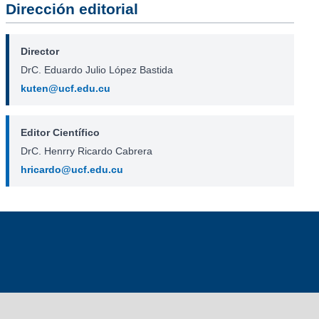
Dirección editorial
Director
DrC. Eduardo Julio López Bastida
kuten@ucf.edu.cu
Editor Científico
DrC. Henrry Ricardo Cabrera
hricardo@ucf.edu.cu