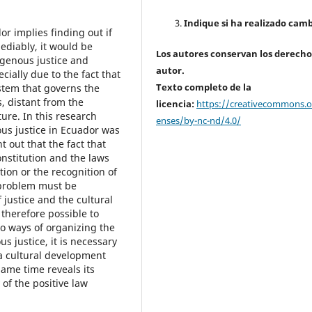
Indique si ha realizado camb
or implies finding out if
mediably, it would be
Los autores conservan los derecho
igenous justice and
autor.
cially due to the fact that
Texto completo de la
ystem that governs the
s, distant from the
licencia:
https://creativecommons.or
ure. In this research
enses/by-nc-nd/4.0/
ous justice in Ecuador was
t out that the fact that
onstitution and the laws
tion or the recognition of
s problem must be
justice and the cultural
 therefore possible to
wo ways of organizing the
us justice, it is necessary
 a cultural development
 same time reveals its
of the positive law