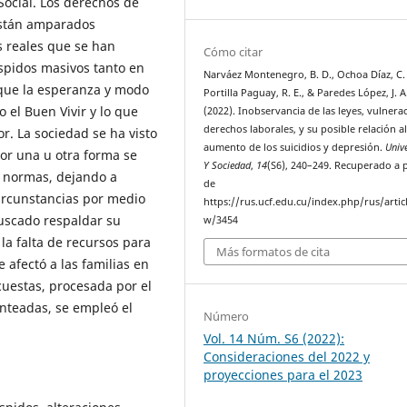
ocial. Los derechos de
 están amparados
 reales que se han
Cómo citar
spidos masivos tanto en
Narváez Montenegro, B. D., Ochoa Díaz, C. 
 que la esperanza y modo
Portilla Paguay, R. E., & Paredes López, J. A
 el Buen Vivir y lo que
(2022). Inobservancia de las leyes, vulnera
derechos laborales, y su posible relación a
r. La sociedad se ha visto
aumento de los suicidios y depresión.
Univ
or una u otra forma se
Y Sociedad
,
14
(S6), 240–249. Recuperado a p
s normas, dejando a
de
circunstancias por medio
https://rus.ucf.edu.cu/index.php/rus/artic
uscado respaldar su
w/3454
la falta de recursos para
Más formatos de cita
 afectó a las familias en
cuestas, procesada por el
anteadas, se empleó el
Número
Vol. 14 Núm. S6 (2022):
Consideraciones del 2022 y
proyecciones para el 2023