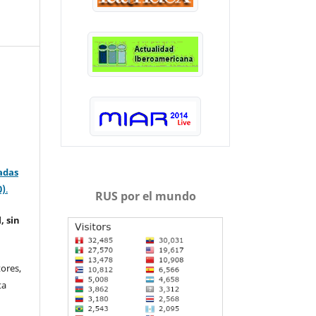
adas
0)
.
RUS por el mundo
, sin
ores,
ta