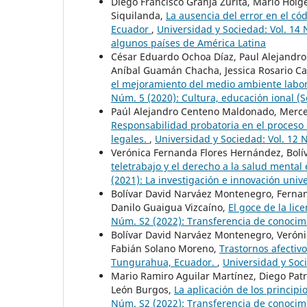
Diego Francisco Granja Zurita, Mario Holg
Siquilanda,
La ausencia del error en el có
Ecuador
,
Universidad y Sociedad: Vol. 14 
algunos países de América Latina
César Eduardo Ochoa Díaz, Paul Alejandr
Aníbal Guamán Chacha, Jessica Rosario Cas
el mejoramiento del medio ambiente labora
Núm. 5 (2020): Cultura, educación ional (
Paúl Alejandro Centeno Maldonado, Merce
Responsabilidad probatoria en el proceso 
legales.
,
Universidad y Sociedad: Vol. 12 
Verónica Fernanda Flores Hernández, Bolí
teletrabajo y el derecho a la salud mental
(2021): La investigación e innovación univ
Bolívar David Narváez Montenegro, Fernan
Danilo Guaigua Vizcaíno,
El goce de la li
Núm. S2 (2022): Transferencia de conocimi
Bolívar David Narváez Montenegro, Veróni
Fabián Solano Moreno,
Trastornos afectivo
Tungurahua, Ecuador.
,
Universidad y Soci
Mario Ramiro Aguilar Martínez, Diego Patri
León Burgos,
La aplicación de los principio
Núm. S2 (2022): Transferencia de conocimi