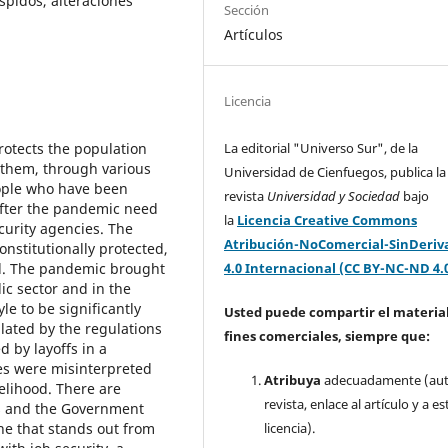
spidos, alteraciones
Sección
Artículos
Licencia
rotects the population
La editorial "Universo Sur", de la
 them, through various
Universidad de Cienfuegos, publica la
ople who have been
revista
Universidad y Sociedad
bajo
after the pandemic need
la
Licencia Creative Commons
curity agencies. The
Atribución-NoComercial-SinDeriv
onstitutionally protected,
ed. The pandemic brought
4.0 Internacional (CC BY-NC-ND 4.
lic sector and in the
yle to be significantly
Usted puede compartir el material
lated by the regulations
fines comerciales, siempre que:
d by layoffs in a
es were misinterpreted
Atribuya
adecuadamente (aut
elihood. There are
revista, enlace al artículo y a es
s and the Government
ne that stands out from
licencia).