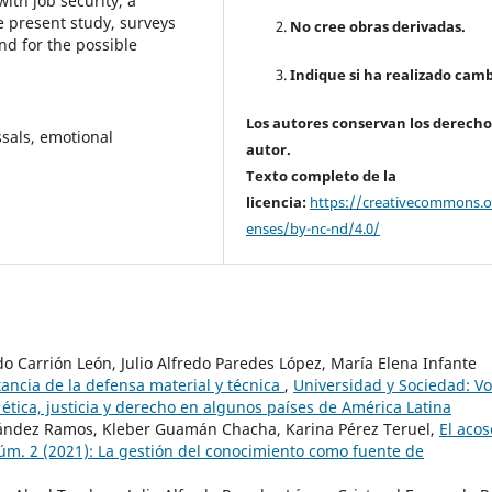
with job security, a
he present study, surveys
No cree obras derivadas.
nd for the possible
Indique si ha realizado camb
Los autores conservan los derecho
ssals, emotional
autor.
Texto completo de la
licencia:
https://creativecommons.or
enses/by-nc-nd/4.0/
 Carrión León, Julio Alfredo Paredes López, María Elena Infante
ancia de la defensa material y técnica
,
Universidad y Sociedad: Vo
ética, justicia y derecho en algunos países de América Latina
ández Ramos, Kleber Guamán Chacha, Karina Pérez Teruel,
El acos
Núm. 2 (2021): La gestión del conocimiento como fuente de