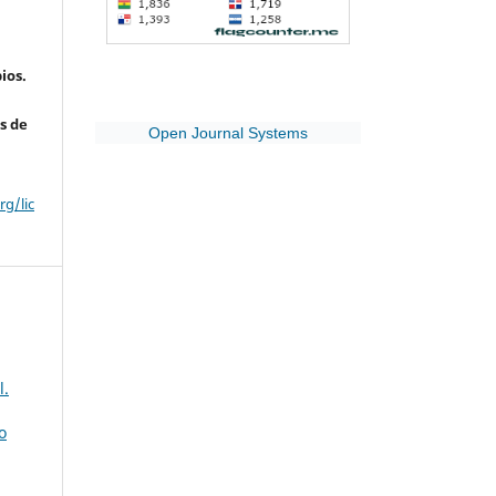
ios.
s de
Open Journal Systems
g/lic
l.
o