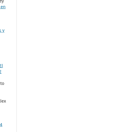
ey
 en
s y
El
2
sto
lex
a
14