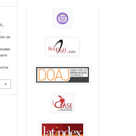
INDEXADA EN:
E.,
.
ción de
l
ersidad
artir
le/vie