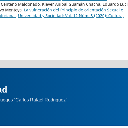
o Centeno Maldonado, Klever Aníbal Guamán Chacha, Eduardo Luc
avo Montoya,
La vulneración del Principio de orientación Sexual e
atoriana
,
Universidad y Sociedad: Vol. 12 Núm. 5 (2020): Cultura,
ad
nfuegos “Carlos Rafael Rodríguez”