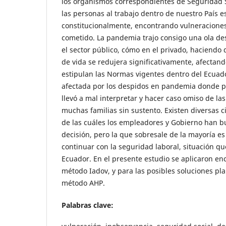
los organismos correspondientes de Seguridad S
las personas al trabajo dentro de nuestro País
constitucionalmente, encontrando vulneraciones
cometido. La pandemia trajo consigo una ola de
el sector público, cómo en el privado, haciendo
de vida se redujera significativamente, afectando
estipulan las Normas vigentes dentro del Ecuado
afectada por los despidos en pandemia donde p
llevó a mal interpretar y hacer caso omiso de la
muchas familias sin sustento. Existen diversas 
de las cuáles los empleadores y Gobierno han b
decisión, pero la que sobresale de la mayoría es 
continuar con la seguridad laboral, situación que
Ecuador. En el presente estudio se aplicaron en
método Iadov, y para las posibles soluciones pl
método AHP.
Palabras clave: