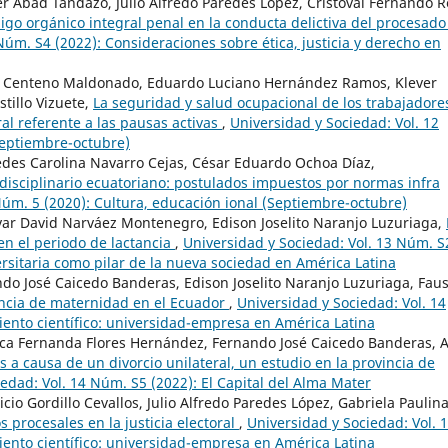
er Abad Tandazo, Julio Alfredo Paredes López, Cristoval Fernando R
digo orgánico integral penal en la conducta delictiva del procesado
Núm. S4 (2022): Consideraciones sobre ética, justicia y derecho en
o Centeno Maldonado, Eduardo Luciano Hernández Ramos, Klever
tillo Vizuete,
La seguridad y salud ocupacional de los trabajadore
l referente a las pausas activas
,
Universidad y Sociedad: Vol. 12
Septiembre-octubre)
des Carolina Navarro Cejas, César Eduardo Ochoa Díaz,
disciplinario ecuatoriano: postulados impuestos por normas infra
Núm. 5 (2020): Cultura, educación ional (Septiembre-octubre)
var David Narváez Montenegro, Edison Joselito Naranjo Luzuriaga,
 en el periodo de lactancia
,
Universidad y Sociedad: Vol. 13 Núm. S
ersitaria como pilar de la nueva sociedad en América Latina
do José Caicedo Banderas, Edison Joselito Naranjo Luzuriaga, Fau
cencia de maternidad en el Ecuador
,
Universidad y Sociedad: Vol. 14
ento científico: universidad-empresa en América Latina
ca Fernanda Flores Hernández, Fernando José Caicedo Banderas, A
s a causa de un divorcio unilateral, un estudio en la provincia de
edad: Vol. 14 Núm. S5 (2022): El Capital del Alma Mater
cio Gordillo Cevallos, Julio Alfredo Paredes López, Gabriela Paulin
s procesales en la justicia electoral
,
Universidad y Sociedad: Vol. 
ento científico: universidad-empresa en América Latina