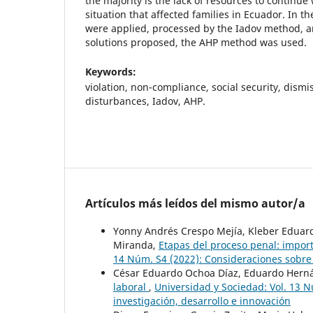
the majority is the lack of resources to continue 
situation that affected families in Ecuador. In t
were applied, processed by the Iadov method, a
solutions proposed, the AHP method was used.
Keywords:
violation, non-compliance, social security, dismi
disturbances, Iadov, AHP.
Artículos más leídos del mismo autor/a
Yonny Andrés Crespo Mejía, Kleber Eduardo
Miranda,
Etapas del proceso penal: import
14 Núm. S4 (2022): Consideraciones sobre 
César Eduardo Ochoa Díaz, Eduardo Hern
laboral
,
Universidad y Sociedad: Vol. 13 
investigación, desarrollo e innovación