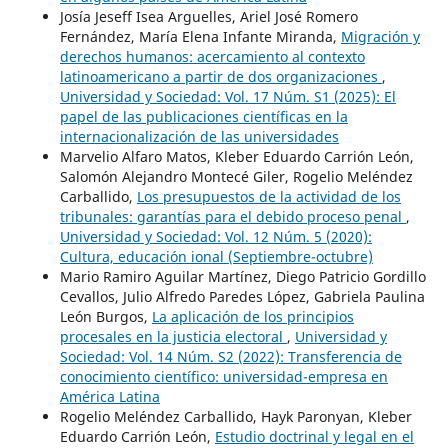
Josía Jeseff Isea Arguelles, Ariel José Romero
Fernández, María Elena Infante Miranda,
Migración y
derechos humanos: acercamiento al contexto
latinoamericano a partir de dos organizaciones
,
Universidad y Sociedad: Vol. 17 Núm. S1 (2025): El
papel de las publicaciones científicas en la
internacionalización de las universidades
Marvelio Alfaro Matos, Kleber Eduardo Carrión León,
Salomón Alejandro Montecé Giler, Rogelio Meléndez
Carballido,
Los presupuestos de la actividad de los
tribunales: garantías para el debido proceso penal
,
Universidad y Sociedad: Vol. 12 Núm. 5 (2020):
Cultura, educación ional (Septiembre-octubre)
Mario Ramiro Aguilar Martínez, Diego Patricio Gordillo
Cevallos, Julio Alfredo Paredes López, Gabriela Paulina
León Burgos,
La aplicación de los principios
procesales en la justicia electoral
,
Universidad y
Sociedad: Vol. 14 Núm. S2 (2022): Transferencia de
conocimiento científico: universidad-empresa en
América Latina
Rogelio Meléndez Carballido, Hayk Paronyan, Kleber
Eduardo Carrión León,
Estudio doctrinal y legal en el