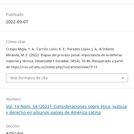
Publicado
2022-09-07
Cómo citar
Crespo Mejía, Y. A., Carrión León, K. E., Paredes López, J. A., & Infante
Miranda, M. E. (2022). Etapas del proceso penal: importancia de la defensa
material y técnica.
Universidad Y Sociedad
,
14
(S4), 70–80. Recuperado a partir
de https://rus.ucf.edu.cu/index.php/rus/article/view/3113
Más formatos de cita
Número
Vol. 14 Núm. S4 (2022): Consideraciones sobre ética, justicia
y derecho en algunos países de América Latina
Sección
Artículos