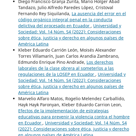
Diego Francisco Granja Zurita, Mario Holger Abad
Tandazo, Julio Alfredo Paredes López, Cristoval
Fernando Rey Siquilanda,
La ausencia del error en el
código orgánico integral penal en la conducta
delictiva del procesado en Ecuador
,
Universidad y
Sociedad: Vol. 14 Núm. S4 (2022): Consideraciones
sobre ética, justicia y derecho en algunos países de
América Latina
Kleber Eduardo Carrión León, Moisés Alexander
Torres Villamarín, Juan Carlos Arandia Zambrano,
Edmundo Enrique Pino Andrade,
Los derechos
laborales de la clase obrera al someterlos a las
regulaciones de la LOSEP en Ecuador
,
Universidad y
Sociedad: Vol. 14 Núm. S4 (2022): Consideraciones
sobre ética, justicia y derecho en algunos países de
América Latina
Marvelio Alfaro Matos, Rogelio Melendez Carballido,
Hayk Hayk Paronyan, Kleber Eduardo Carrion Leon,
Efectos de la implementación de estrategias
educativas para prevenir la violencia contra el hombre
en Ecuador
,
Universidad y Sociedad: Vol. 14 Núm. S4
(2022): Consideraciones sobre ética, justicia y derecho
en algunos países de América Latina