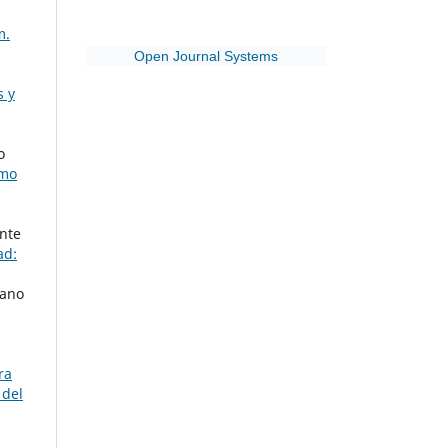
m.
Open Journal Systems
s y
o
imo
nte
ad:
iano
ra
 del