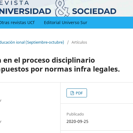
Otras revistas UCf
Editorial Universo Sur
educación ional (Septiembre-octubre)
/
Artículos
en el proceso disciplinario
puestos por normas infra legales.
PDF
r
Publicado
2020-09-25
r