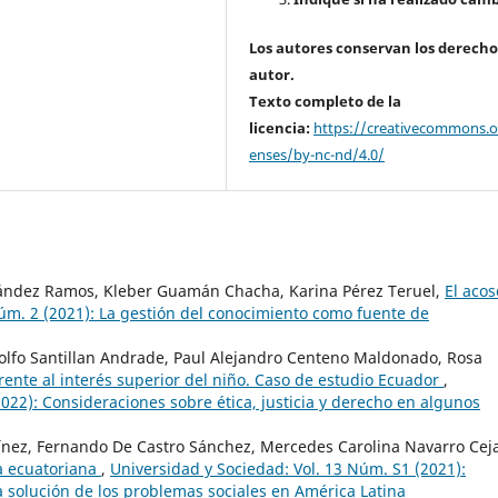
Los autores conservan los derecho
autor.
Texto completo de la
licencia:
https://creativecommons.or
enses/by-nc-nd/4.0/
ández Ramos, Kleber Guamán Chacha, Karina Pérez Teruel,
El acos
Núm. 2 (2021): La gestión del conocimiento como fuente de
odolfo Santillan Andrade, Paul Alejandro Centeno Maldonado, Rosa
 frente al interés superior del niño. Caso de estudio Ecuador
,
022): Consideraciones sobre ética, justicia y derecho en algunos
tínez, Fernando De Castro Sánchez, Mercedes Carolina Navarro Cej
a ecuatoriana
,
Universidad y Sociedad: Vol. 13 Núm. S1 (2021):
la solución de los problemas sociales en América Latina