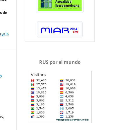
s de
g/lic
RUS por el mundo
o
as,