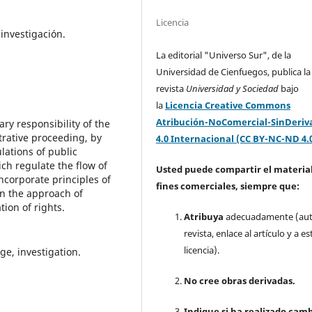
Licencia
 investigación.
La editorial "Universo Sur", de la
Universidad de Cienfuegos, publica la
revista
Universidad y Sociedad
bajo
la
Licencia Creative Commons
Atribución-NoComercial-SinDeriv
ary responsibility of the
trative proceeding, by
4.0 Internacional (CC BY-NC-ND 4.
lations of public
ich regulate the flow of
Usted puede compartir el material
incorporate principles of
fines comerciales, siempre que:
in the approach of
ion of rights.
Atribuya
adecuadamente (aut
revista, enlace al artículo y a es
licencia).
ge, investigation.
No cree obras derivadas.
Indique si ha realizado camb