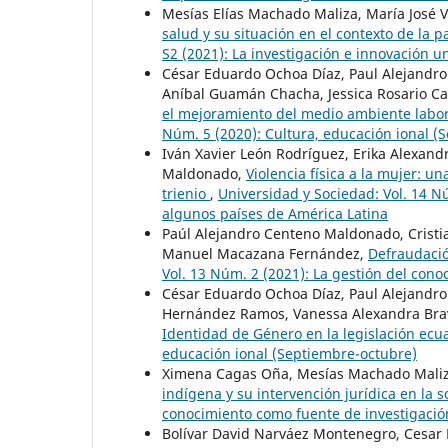
Mesías Elías Machado Maliza, María José 
salud y su situación en el contexto de la
S2 (2021): La investigación e innovación u
César Eduardo Ochoa Díaz, Paul Alejandr
Aníbal Guamán Chacha, Jessica Rosario Cas
el mejoramiento del medio ambiente labora
Núm. 5 (2020): Cultura, educación ional (
Iván Xavier León Rodríguez, Erika Alexand
Maldonado,
Violencia física a la mujer: 
trienio
,
Universidad y Sociedad: Vol. 14 Nú
algunos países de América Latina
Paúl Alejandro Centeno Maldonado, Cristi
Manuel Macazana Fernández,
Defraudació
Vol. 13 Núm. 2 (2021): La gestión del cono
César Eduardo Ochoa Díaz, Paul Alejandr
Hernández Ramos, Vanessa Alexandra Br
Identidad de Género en la legislación ecu
educación ional (Septiembre-octubre)
Ximena Cagas Oña, Mesías Machado Maliz
indígena y su intervención jurídica en la 
conocimiento como fuente de investigación
Bolívar David Narváez Montenegro, Cesar E