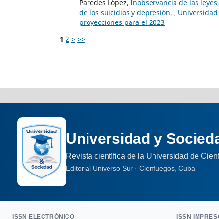
Paredes López,
Inobservancia de las leyes
de los suicidios y depresión.
,
Universidad 
proyecciones para el 2023
1
2
>
>>
Universidad y Socied
Revista científica de la Universidad de Cie
Editorial Universo Sur · Cienfuegos, Cuba
ISSN ELECTRÓNICO
ISSN IMPRES