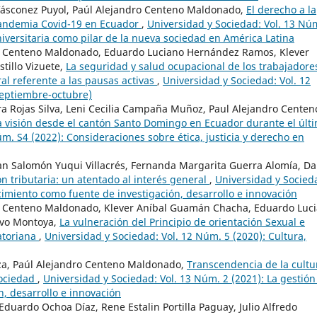
Vásconez Puyol, Paúl Alejandro Centeno Maldonado,
El derecho a la
 pandemia Covid-19 en Ecuador
,
Universidad y Sociedad: Vol. 13 Nú
niversitaria como pilar de la nueva sociedad en América Latina
o Centeno Maldonado, Eduardo Luciano Hernández Ramos, Klever
tillo Vizuete,
La seguridad y salud ocupacional de los trabajadore
l referente a las pausas activas
,
Universidad y Sociedad: Vol. 12
Septiembre-octubre)
ra Rojas Silva, Leni Cecilia Campaña Muñoz, Paul Alejandro Centen
una visión desde el cantón Santo Domingo en Ecuador durante el últ
m. S4 (2022): Consideraciones sobre ética, justicia y derecho en
an Salomón Yuqui Villacrés, Fernanda Margarita Guerra Alomía, Da
n tributaria: un atentado al interés general
,
Universidad y Socied
cimiento como fuente de investigación, desarrollo e innovación
o Centeno Maldonado, Klever Aníbal Guamán Chacha, Eduardo Luc
avo Montoya,
La vulneración del Principio de orientación Sexual e
atoriana
,
Universidad y Sociedad: Vol. 12 Núm. 5 (2020): Cultura,
a, Paúl Alejandro Centeno Maldonado,
Transcendencia de la cultu
sociedad
,
Universidad y Sociedad: Vol. 13 Núm. 2 (2021): La gestión
, desarrollo e innovación
duardo Ochoa Díaz, Rene Estalin Portilla Paguay, Julio Alfredo