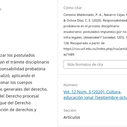
Cómo citar
r
Centeno Maldonado, P. A., Navarro Cejas, M
& Ochoa Díaz, C. E. (2020). Responsabilida
probatoria en el proceso disciplinario
ecuatoriano: postulados impuestos por n
infra legales.
Universidad Y Sociedad
,
12
(5), 
128. Recuperado a partir de
https://rus.ucf.edu.cu/index.php/rus/artic
w/1689
izar los postulados
n el trámite disciplinario
Más formatos de cita
sponsabilidad probatoria
alizó, aplicando el
ionar los cuerpos
Número
os generales del derecho.
Vol. 12 Núm. 5 (2020): Cultura,
del Derecho procesal
educación ional (Septiembre-oct
oque del Derecho
ación de derechos y
Sección
Artículos