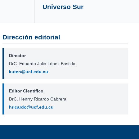
Universo Sur
Dirección editorial
Director
DrC. Eduardo Julio López Bastida
kuten@ucf.edu.cu
Editor Científico
DrC. Henrry Ricardo Cabrera
hricardo@ucf.edu.cu