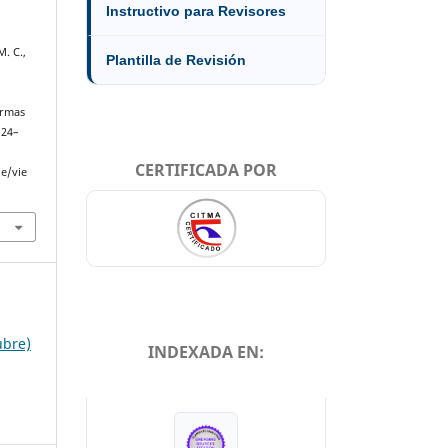
Instructivo para Revisores
. C.,
Plantilla de Revisión
d
ormas
124–
CERTIFICADA POR
le/vie
ubre)
INDEXADA EN:
INDEXADA EN: