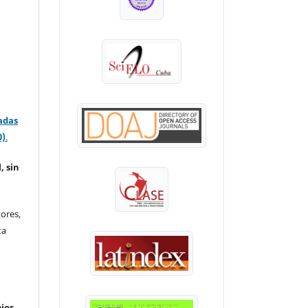
adas
0)
.
, sin
ores,
ta
ios.