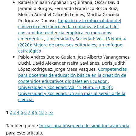
Rafael Emiliano Apolinario Quintana, Oscar David
Jaramillo Burgos, Fernando Francisco Bocca Ruiz,
Mónica Annabel Caicedo Leones, Martha Graciela
Rodríguez Donoso,
Impacto de la informalidad del
comercio electrónico en la confianza y lealtad del
consumidor: evidencia empírica en mercados
emergentes
,
Universidad y Sociedad: Vol. 18 Núm. 4
(2026): Mejora de procesos editoriales, un enfoque
estratégico
Pablo Andres Bueno Gualan, Jose Alberto Yanangomez
Duchi, David Alexander Neira Gavilanes, Doris Judith
López Rodríguez, Jorge Mesa Vazquez,
Competencias
para docentes de educación básica en la creación de
contenidos educativos digitales en Ecuador
,
Universidad y Sociedad: Vol. 15 Núm. 6 (2023):
Universidad y Sociedad: Un año más al servicio de la
ciencia.
1
2
3
4
5
6
7
8
9
10
>
>>
También puede
Iniciar una búsqueda de similitud avanzada
para este artículo.