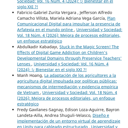
Sociedad: Vol. 16 Núm. 4 (2024): !¿ Bienestar en el
siglo XXI ?!
Fabricio Gabriel Zurita Vergara , Jefferson Alfredo
Camacho Villota, Mariela Adriana Vega García,
Plan
Comunicacional Digital para impulsar la presencia de
Arfatexia en el mundo online
,
Universidad y Sociedad:
Vol. 18 Núm. 4 (2026): Mejora de procesos editoriales,
un enfoque estratégico
Abdulkadir Kabadayı,
Stuck in the Magic Screen! The
Effects of Digital Game Addiction on Children's
Developmental Domains through Preservice Teachers'
Lenses
,
Universidad y Sociedad: Vol. 16 Núm. 4
(2024): !¿ Bienestar en el siglo XXI ?!
Manh Hoang,
La adaptación de los agricultores a la
agricultura digital impulsada por políticas públicas:
mecanismos de intermediación y evidencia empírica
de Vietnam
,
Universidad y Sociedad: Vol. 18 Núm. 4
(2026): Mejora de procesos editoriales, un enfoque
estratégico
Fredy Gavilanes-Sagnay, Edison Loza-Aguirre, Bayron
Landeta-Ailla, Andrea Shuguli-Velasco,
Diseño e
implementación de un entorno virtual de aprendizaje
en Unity para cableado estructurado
,
Universidad y