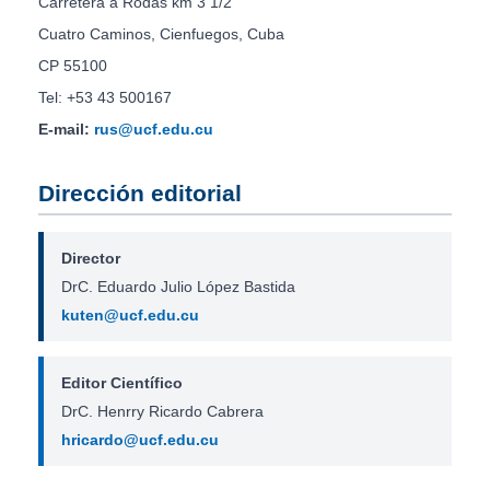
Carretera a Rodas km 3 1/2
Cuatro Caminos, Cienfuegos, Cuba
CP 55100
Tel: +53 43 500167
E-mail:
rus@ucf.edu.cu
Dirección editorial
Director
DrC. Eduardo Julio López Bastida
kuten@ucf.edu.cu
Editor Científico
DrC. Henrry Ricardo Cabrera
hricardo@ucf.edu.cu