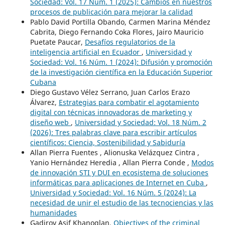
Sociedad: Vol. 17 Núm. 1 (2025): Cambios en nuestros
procesos de publicación para mejorar la calidad
Pablo David Portilla Obando, Carmen Marina Méndez
Cabrita, Diego Fernando Coka Flores, Jairo Mauricio
Puetate Paucar,
Desafíos regulatorios de la
inteligencia artificial en Ecuador
,
Universidad y
Sociedad: Vol. 16 Núm. 1 (2024): Difusión y promoción
de la investigación científica en la Educación Superior
Cubana
Diego Gustavo Vélez Serrano, Juan Carlos Erazo
Álvarez,
Estrategias para combatir el agotamiento
digital con técnicas innovadoras de marketing y
diseño web
,
Universidad y Sociedad: Vol. 18 Núm. 2
(2026): Tres palabras clave para escribir artículos
científicos: Ciencia, Sostenibilidad y Sabiduría
Allan Pierra Fuentes , Alionuska Velázquez Cintra ,
Yanio Hernández Heredia , Allan Pierra Conde ,
Modos
de innovación STI y DUI en ecosistema de soluciones
informáticas para aplicaciones de Internet en Cuba
,
Universidad y Sociedad: Vol. 16 Núm. 5 (2024): La
necesidad de unir el estudio de las tecnociencias y las
humanidades
Gadirov Asif Khanoglan,
Objectives of the criminal