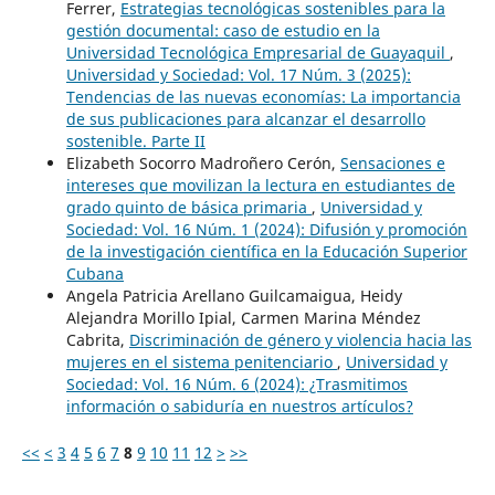
Ferrer,
Estrategias tecnológicas sostenibles para la
gestión documental: caso de estudio en la
Universidad Tecnológica Empresarial de Guayaquil
,
Universidad y Sociedad: Vol. 17 Núm. 3 (2025):
Tendencias de las nuevas economías: La importancia
de sus publicaciones para alcanzar el desarrollo
sostenible. Parte II
Elizabeth Socorro Madroñero Cerón,
Sensaciones e
intereses que movilizan la lectura en estudiantes de
grado quinto de básica primaria
,
Universidad y
Sociedad: Vol. 16 Núm. 1 (2024): Difusión y promoción
de la investigación científica en la Educación Superior
Cubana
Angela Patricia Arellano Guilcamaigua, Heidy
Alejandra Morillo Ipial, Carmen Marina Méndez
Cabrita,
Discriminación de género y violencia hacia las
mujeres en el sistema penitenciario
,
Universidad y
Sociedad: Vol. 16 Núm. 6 (2024): ¿Trasmitimos
información o sabiduría en nuestros artículos?
<<
<
3
4
5
6
7
8
9
10
11
12
>
>>