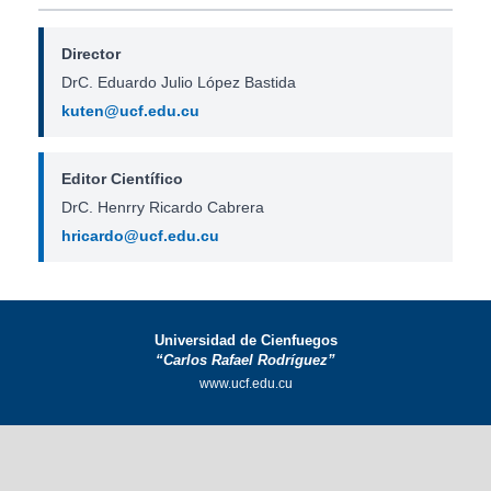
Director
DrC. Eduardo Julio López Bastida
kuten@ucf.edu.cu
Editor Científico
DrC. Henrry Ricardo Cabrera
hricardo@ucf.edu.cu
Universidad de Cienfuegos
“Carlos Rafael Rodríguez”
www.ucf.edu.cu