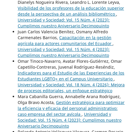
Dianelys Nogueira Rivera, Leandro L. Lorente Leyva,
Visibilidad de los profesores de la educación superior
desde la perspectiva de un análisis bibliométrico
,
Universidad y Sociedad: Vol. 15 Núm. 4 (2023):
Cumplimos nuestro Aniversario Decimoquinto
Juan Carlos Valencia Benítez, Osmany Alfredo
Carmenates Barrios,
Capacitación en la gestión
agrícola para actores comunitarios del Ecuador
,
Universidad y Sociedad: Vol. 15 Núm. 4 (2023):
Cumplimos nuestro Aniversario Decimoquinto
Omar Tinoco-Navarro, Avatar Flores-Gutiérrez, Omar
Capetillo-Contreras, Juvenal Rodríguez-Reséndiz,
Indicadores para el Estudio de las Experiencias de los
Estudiantes LGBTQ+ en el Campus Universitario
,
Universidad y Sociedad: Vol. 18 Núm. 4 (2026): Mejora
de procesos editoriales, un enfoque estratégico
Mara Cabanilla Guerra, Annabelle Arana Rodríguez,
Olga Bravo Acosta,
Gestión estratégica para optimizar
la eficiencia y eficacia del personal administrativo:
caso empresa del sector avícola
,
Universidad y
Sociedad: Vol. 15 Núm. 4 (2023): Cumplimos nuestro
Aniversario Decimoquinto
Rolando Antonio Velásquez Vásquez, Carmen Rosario