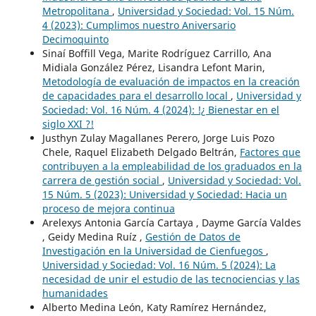
Metropolitana
,
Universidad y Sociedad: Vol. 15 Núm.
4 (2023): Cumplimos nuestro Aniversario
Decimoquinto
Sinaí Boffill Vega, Marite Rodríguez Carrillo, Ana
Midiala González Pérez, Lisandra Lefont Marin,
Metodología de evaluación de impactos en la creación
de capacidades para el desarrollo local
,
Universidad y
Sociedad: Vol. 16 Núm. 4 (2024): !¿ Bienestar en el
siglo XXI ?!
Justhyn Zulay Magallanes Perero, Jorge Luis Pozo
Chele, Raquel Elizabeth Delgado Beltrán,
Factores que
contribuyen a la empleabilidad de los graduados en la
carrera de gestión social
,
Universidad y Sociedad: Vol.
15 Núm. 5 (2023): Universidad y Sociedad: Hacia un
proceso de mejora continua
Arelexys Antonia García Cartaya , Dayme García Valdes
, Geidy Medina Ruíz ,
Gestión de Datos de
Investigación en la Universidad de Cienfuegos
,
Universidad y Sociedad: Vol. 16 Núm. 5 (2024): La
necesidad de unir el estudio de las tecnociencias y las
humanidades
Alberto Medina León, Katy Ramírez Hernández,