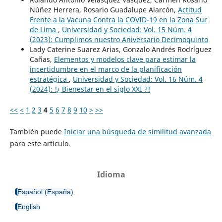
Núñez Herrera, Rosario Guadalupe Alarcón,
Actitud
Frente a la Vacuna Contra la COVID-19 en la Zona Sur
de Lima
,
Universidad y Sociedad: Vol. 15 Núm. 4
(2023): Cumplimos nuestro Aniversario Decimoquinto
Lady Caterine Suarez Arias, Gonzalo Andrés Rodríguez
Cañas,
Elementos y modelos clave para estimar la
incertidumbre en el marco de la planificación
estratégica
,
Universidad y Sociedad: Vol. 16 Núm. 4
(2024): !¿ Bienestar en el siglo XXI ?!
<<
<
1
2
3
4
5
6
7
8
9
10
>
>>
También puede
Iniciar una búsqueda de similitud avanzada
para este artículo.
Idioma
Español (España)
English