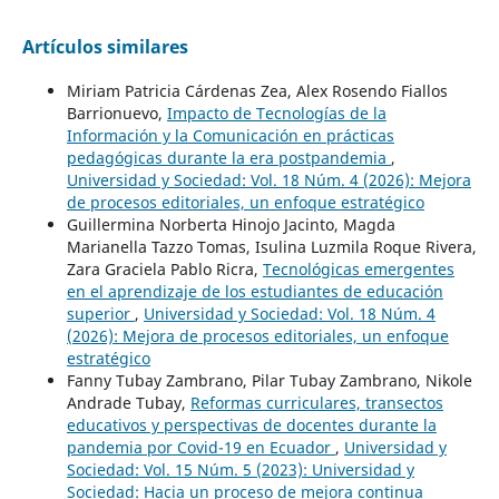
Artículos similares
Miriam Patricia Cárdenas Zea, Alex Rosendo Fiallos
Barrionuevo,
Impacto de Tecnologías de la
Información y la Comunicación en prácticas
pedagógicas durante la era postpandemia
,
Universidad y Sociedad: Vol. 18 Núm. 4 (2026): Mejora
de procesos editoriales, un enfoque estratégico
Guillermina Norberta Hinojo Jacinto, Magda
Marianella Tazzo Tomas, Isulina Luzmila Roque Rivera,
Zara Graciela Pablo Ricra,
Tecnológicas emergentes
en el aprendizaje de los estudiantes de educación
superior
,
Universidad y Sociedad: Vol. 18 Núm. 4
(2026): Mejora de procesos editoriales, un enfoque
estratégico
Fanny Tubay Zambrano, Pilar Tubay Zambrano, Nikole
Andrade Tubay,
Reformas curriculares, transectos
educativos y perspectivas de docentes durante la
pandemia por Covid-19 en Ecuador
,
Universidad y
Sociedad: Vol. 15 Núm. 5 (2023): Universidad y
Sociedad: Hacia un proceso de mejora continua