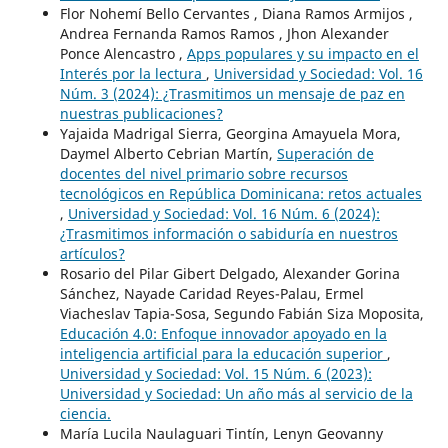
Flor Nohemí Bello Cervantes , Diana Ramos Armijos ,
Andrea Fernanda Ramos Ramos , Jhon Alexander
Ponce Alencastro ,
Apps populares y su impacto en el
Interés por la lectura
,
Universidad y Sociedad: Vol. 16
Núm. 3 (2024): ¿Trasmitimos un mensaje de paz en
nuestras publicaciones?
Yajaida Madrigal Sierra, Georgina Amayuela Mora,
Daymel Alberto Cebrian Martín,
Superación de
docentes del nivel primario sobre recursos
tecnológicos en República Dominicana: retos actuales
,
Universidad y Sociedad: Vol. 16 Núm. 6 (2024):
¿Trasmitimos información o sabiduría en nuestros
artículos?
Rosario del Pilar Gibert Delgado, Alexander Gorina
Sánchez, Nayade Caridad Reyes-Palau, Ermel
Viacheslav Tapia-Sosa, Segundo Fabián Siza Moposita,
Educación 4.0: Enfoque innovador apoyado en la
inteligencia artificial para la educación superior
,
Universidad y Sociedad: Vol. 15 Núm. 6 (2023):
Universidad y Sociedad: Un año más al servicio de la
ciencia.
María Lucila Naulaguari Tintín, Lenyn Geovanny