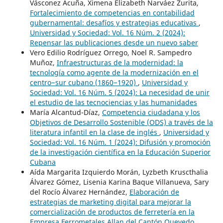
Vásconez Acuña, Ximena Elizabeth Narváez Zurita,
Fortalecimiento de competencias en contabilidad
gubernamental: desafíos y estrategias educativas
,
Universidad y Sociedad: Vol. 16 Núm. 2 (2024):
Repensar las publicaciones desde un nuevo saber
Vero Edilio Rodríguez Orrego, Noel R. Sampedro
Muñoz,
Infraestructuras de la modernidad: la
tecnología como agente de la modernización en el
centro−sur cubano (1860−1920)
,
Universidad y
Sociedad: Vol. 16 Núm. 5 (2024): La necesidad de unir
el estudio de las tecnociencias y las humanidades
María Alcantud-Díaz,
Competencia ciudadana y los
Objetivos de Desarrollo Sostenible (ODS) a través de la
literatura infantil en la clase de inglés
,
Universidad y
Sociedad: Vol. 16 Núm. 1 (2024): Difusión y promoción
de la investigación científica en la Educación Superior
Cubana
Aída Margarita Izquierdo Morán, Lyzbeth Kruscthalia
Álvarez Gómez, Lisenia Karina Baque Villanueva, Sary
del Rocío Álvarez Hernández,
Elaboración de
estrategias de marketing digital para mejorar la
comercialización de productos de ferretería en la
Empresa Ferrometales Allan del Cantón Quevedo
,