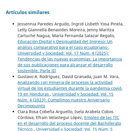
Artículos similares
Jessennia Paredes Argudo, Ingrid Lisbeth Yosa Pinela,
Letty Giannella Benavides Moreira, Jenny Maritza
Cartuche Nagua, María Fernanda Salazar Regato,
Educación Digital y Desigualdad del Ingreso: Un
análisis comparativo para el caso ecuatoriano
,
Universidad y Sociedad: Vol. 17 Núm. 4 (2025):
Tendencias de las nuevas economías: La importancia
de sus publicaciones para alcanzar el desarrollo
sostenible. Parte III
Gustavo A. Rodríguez, David Granada, Juan M. Vara,
Analizando con mineria de procesos la actividad
virtual de los estudiantes durante la pandemia covid-
19 en Honduras
,
Universidad y Sociedad: Vol. 15
Núm. 4 (2023): Cumplimos nuestro Aniversario
Decimoquinto
Clara Rosa Cobeña Arguello, Isela Arabela Cobos
Córdova, Efraín Velasteguí López,
Empleo de las TIC
en el desarrollo del proceso docente del Bachillerato
Técnico
,
Universidad y Sociedad: Vol. 15 Núm. 5