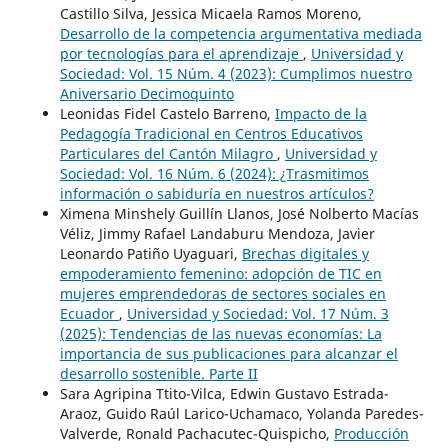
Castillo Silva, Jessica Micaela Ramos Moreno,
Desarrollo de la competencia argumentativa mediada
por tecnologías para el aprendizaje
,
Universidad y
Sociedad: Vol. 15 Núm. 4 (2023): Cumplimos nuestro
Aniversario Decimoquinto
Leonidas Fidel Castelo Barreno,
Impacto de la
Pedagogía Tradicional en Centros Educativos
Particulares del Cantón Milagro
,
Universidad y
Sociedad: Vol. 16 Núm. 6 (2024): ¿Trasmitimos
información o sabiduría en nuestros artículos?
Ximena Minshely Guillín Llanos, José Nolberto Macías
Véliz, Jimmy Rafael Landaburu Mendoza, Javier
Leonardo Patiño Uyaguari,
Brechas digitales y
empoderamiento femenino: adopción de TIC en
mujeres emprendedoras de sectores sociales en
Ecuador
,
Universidad y Sociedad: Vol. 17 Núm. 3
(2025): Tendencias de las nuevas economías: La
importancia de sus publicaciones para alcanzar el
desarrollo sostenible. Parte II
Sara Agripina Ttito-Vilca, Edwin Gustavo Estrada-
Araoz, Guido Raúl Larico-Uchamaco, Yolanda Paredes-
Valverde, Ronald Pachacutec-Quispicho,
Producción