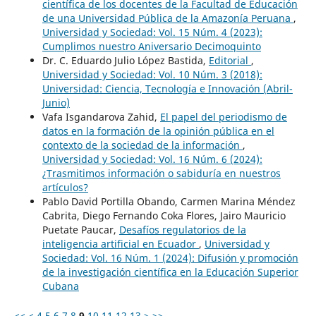
científica de los docentes de la Facultad de Educación
de una Universidad Pública de la Amazonía Peruana
,
Universidad y Sociedad: Vol. 15 Núm. 4 (2023):
Cumplimos nuestro Aniversario Decimoquinto
Dr. C. Eduardo Julio López Bastida,
Editorial
,
Universidad y Sociedad: Vol. 10 Núm. 3 (2018):
Universidad: Ciencia, Tecnología e Innovación (Abril-
Junio)
Vafa Isgandarova Zahid,
El papel del periodismo de
datos en la formación de la opinión pública en el
contexto de la sociedad de la información
,
Universidad y Sociedad: Vol. 16 Núm. 6 (2024):
¿Trasmitimos información o sabiduría en nuestros
artículos?
Pablo David Portilla Obando, Carmen Marina Méndez
Cabrita, Diego Fernando Coka Flores, Jairo Mauricio
Puetate Paucar,
Desafíos regulatorios de la
inteligencia artificial en Ecuador
,
Universidad y
Sociedad: Vol. 16 Núm. 1 (2024): Difusión y promoción
de la investigación científica en la Educación Superior
Cubana
<<
<
4
5
6
7
8
9
10
11
12
13
>
>>