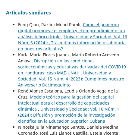
Artículos similares
Feng Qian, Razlini Mohd Ramli,
Como el gobierno
digital promueve el empleo y el emprendimiento: un
análisis teórico triple
,
Universidad y Sociedad: Vol. 16
Núm. 6 (2024): ¿Trasmitimos información o sabiduría
en nuestros artículos?
Karla María Flores Juanez, Mario Roberto Acevedo
Amaya,
Disrupción en las condiciones
socioeconómicas y educativas derivadas del COVID19
en Honduras: caso MAE-UNAH
,
Universidad y
Sociedad: Vol. 15 Núm. 4 (2023): Cumplimos nuestro
Aniversario Decimoquinto
René Alonso Escalona, Leudis Orlando Vega de la
Cruz,
Modelo teórico para la gestión del capital
intelectual para el desarrollo de capacidades
dinámica
,
Universidad y Sociedad: Vol. 16 Núm. 1
(2024): Difusión y promoción de la investigación
científica en la Educación Superior Cubana
Ninoska Julia Ninamango Santos, Daniela Medina
Coronado, José Luis Llanos Castilla, Estela Vicenta