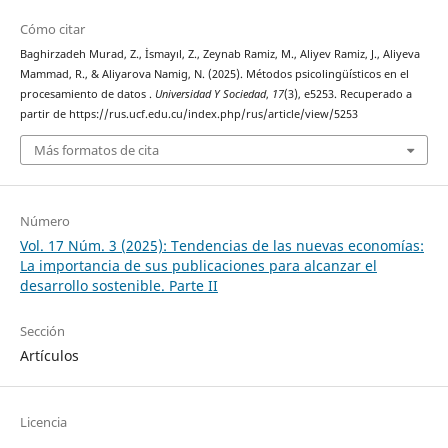
Cómo citar
Baghirzadeh Murad, Z., İsmayıl, Z., Zeynab Ramiz, M., Aliyev Ramiz, J., Aliyeva
Mammad, R., & Aliyarova Namig, N. (2025). Métodos psicolingüísticos en el
procesamiento de datos .
Universidad Y Sociedad
,
17
(3), e5253. Recuperado a
partir de https://rus.ucf.edu.cu/index.php/rus/article/view/5253
Más formatos de cita
Número
Vol. 17 Núm. 3 (2025): Tendencias de las nuevas economías:
La importancia de sus publicaciones para alcanzar el
desarrollo sostenible. Parte II
Sección
Artículos
Licencia