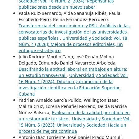
Sociedad: Vol. 16 Núm. 2 (2024): Repensar las
publicaciones desde un nuevo saber
Paola Ruiz-Bernardo, Aida Sanahuja Ribés, Paula
Escobedo-Peiró, Reina Ferrández-Berrueco,
Transferencia del conocimiento y RSU. Análisis de las
convocatorias de investigación de las universidades
públicas españolas
,
Universidad y Sociedad: Vol. 18
Núm. 4 (2026): Mejora de procesos editoriales, un
enfoque estratégico
Julio Rodrigo Morillo Cano, José Renán Molina
Delgado, Edmundo Daniel Navarrete Arboleda,
Descifrando la aptitud laboral en trabajos en altura:
un estudio transversal
,
Universidad y Sociedad: Vol.
16 Núm. 1 (2024): Difusión y promoción de la
investigación científica en la Educación Superior
Cubana
Yadrián Arnaldo García Pulido, Wellington Isaac
Maliza Cruz, Lorena Peñafiel Moreno, Deida Narcisa
Núñez Balseca,
Evaluación de la calidad percibida en
un restaurante turístico
,
Universidad y Sociedad: Vol.
15 Núm. 5 (2023): Universidad y Sociedad: Hacia un
proceso de mejora continua
Antonio Díaz Torriente, José Daniel Prado Mursulí,