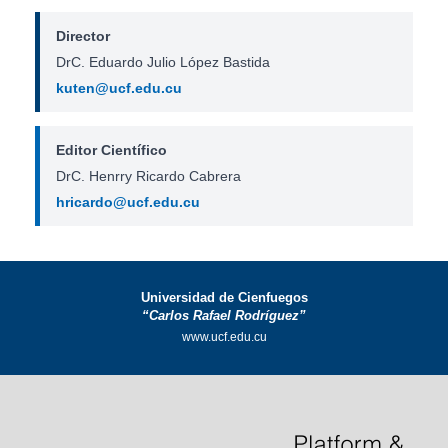
Director
DrC. Eduardo Julio López Bastida
kuten@ucf.edu.cu
Editor Científico
DrC. Henrry Ricardo Cabrera
hricardo@ucf.edu.cu
Universidad de Cienfuegos
“Carlos Rafael Rodríguez”
www.ucf.edu.cu