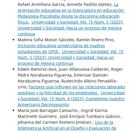
Rafael Armiñana García, Annette Padilla Gómez,
La
orientación educativa en la licenciatura en educación:
Pedagogía-Psicología desde la disciplina educación
física
,
Universidad y Sociedad: Vol. 15 Núm. 5 (2023):
Universidad y Sociedad: Hacia un proceso de mejora
continua
Malena Sofia Moran Salcedo, Ramón Rivero Pino,
Inclusión educativa universitaria de madres
estudiantes de UPSE
,
Universidad y Sociedad: Vol. 15
Núm. 5 (2023): Universidad y Sociedad: Hacia un
proceso de mejora continua
Edwin Ramirez-Asis, Juan Villanueva-Calderón, Roger
Pedro Norabuena-Figueroa, Emerson Damián
Norabuena-Figueroa, Rudecindo Albino Penadillo-
Lirio,
Factores que influyen en las relaciones laborales
positivas y la felicidad de los empleados
,
Universidad
y Sociedad: Vol. 15 Núm. 4 (2023): Cumplimos nuestro
Aniversario Decimoquinto
María José Barragán Camacho , Ingrid Karina
Martinetti Guerrero , José Enrique Tumbaco Gabino ,
Johanna del Carmen Romero Jiménez ,
Uso de la
Inteligencia Artificial en el Diseño y Evaluación de