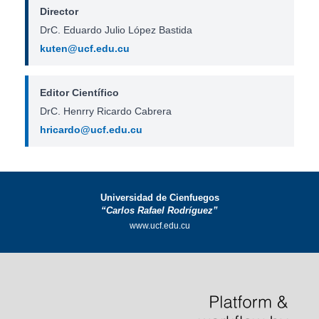
Director
DrC. Eduardo Julio López Bastida
kuten@ucf.edu.cu
Editor Científico
DrC. Henrry Ricardo Cabrera
hricardo@ucf.edu.cu
Universidad de Cienfuegos
“Carlos Rafael Rodríguez”
www.ucf.edu.cu