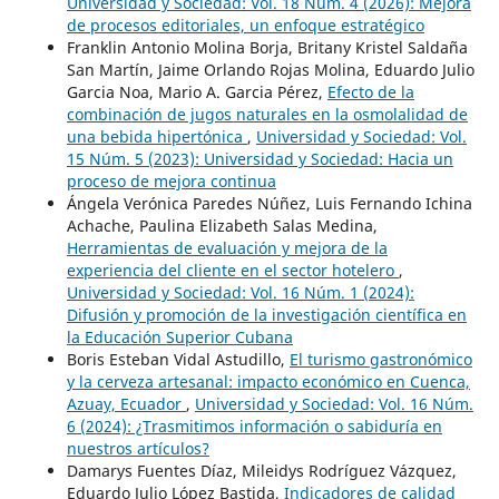
Universidad y Sociedad: Vol. 18 Núm. 4 (2026): Mejora
de procesos editoriales, un enfoque estratégico
Franklin Antonio Molina Borja, Britany Kristel Saldaña
San Martín, Jaime Orlando Rojas Molina, Eduardo Julio
Garcia Noa, Mario A. Garcia Pérez,
Efecto de la
combinación de jugos naturales en la osmolalidad de
una bebida hipertónica
,
Universidad y Sociedad: Vol.
15 Núm. 5 (2023): Universidad y Sociedad: Hacia un
proceso de mejora continua
Ángela Verónica Paredes Núñez, Luis Fernando Ichina
Achache, Paulina Elizabeth Salas Medina,
Herramientas de evaluación y mejora de la
experiencia del cliente en el sector hotelero
,
Universidad y Sociedad: Vol. 16 Núm. 1 (2024):
Difusión y promoción de la investigación científica en
la Educación Superior Cubana
Boris Esteban Vidal Astudillo,
El turismo gastronómico
y la cerveza artesanal: impacto económico en Cuenca,
Azuay, Ecuador
,
Universidad y Sociedad: Vol. 16 Núm.
6 (2024): ¿Trasmitimos información o sabiduría en
nuestros artículos?
Damarys Fuentes Díaz, Mileidys Rodríguez Vázquez,
Eduardo Julio López Bastida,
Indicadores de calidad