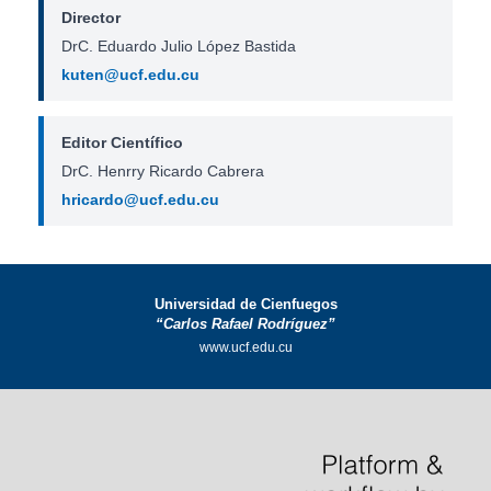
Director
DrC. Eduardo Julio López Bastida
kuten@ucf.edu.cu
Editor Científico
DrC. Henrry Ricardo Cabrera
hricardo@ucf.edu.cu
Universidad de Cienfuegos
“Carlos Rafael Rodríguez”
www.ucf.edu.cu