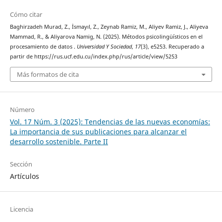
Cómo citar
Baghirzadeh Murad, Z., İsmayıl, Z., Zeynab Ramiz, M., Aliyev Ramiz, J., Aliyeva
Mammad, R., & Aliyarova Namig, N. (2025). Métodos psicolingüísticos en el
procesamiento de datos .
Universidad Y Sociedad
,
17
(3), e5253. Recuperado a
partir de https://rus.ucf.edu.cu/index.php/rus/article/view/5253
Más formatos de cita
Número
Vol. 17 Núm. 3 (2025): Tendencias de las nuevas economías:
La importancia de sus publicaciones para alcanzar el
desarrollo sostenible. Parte II
Sección
Artículos
Licencia