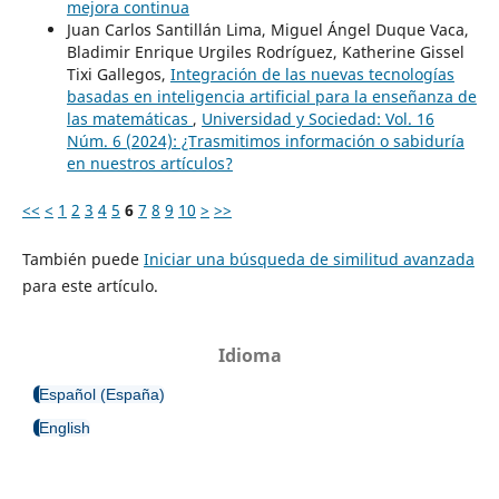
mejora continua
Juan Carlos Santillán Lima, Miguel Ángel Duque Vaca,
Bladimir Enrique Urgiles Rodríguez, Katherine Gissel
Tixi Gallegos,
Integración de las nuevas tecnologías
basadas en inteligencia artificial para la enseñanza de
las matemáticas
,
Universidad y Sociedad: Vol. 16
Núm. 6 (2024): ¿Trasmitimos información o sabiduría
en nuestros artículos?
<<
<
1
2
3
4
5
6
7
8
9
10
>
>>
También puede
Iniciar una búsqueda de similitud avanzada
para este artículo.
Idioma
Español (España)
English