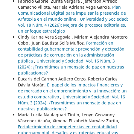
Fabricio Gabriel Zurita Vergara , Jefferson Alfredo
Camacho Villota, Mariela Adriana Vega García,
Plan
Comunicacional Digital para impulsar la presencia de
Arfatexia en el mundo online
,
Universidad y Sociedad:
Vol. 18 Núm. 4 (2026): Mejora de procesos editoriales,
un enfoque estratégico
Cindy Karina Vera Segovia , Miriam Alejandra Montero
Cobo , Juan Bautista Solís Muñoz,
Formación en
contabilidad gubernamental: prevención y detección
de prácticas de corrupción en la administración
pública
,
Universidad y Sociedad: Vol. 16 Núm. 3
(2024): ¿Trasmitimos un mensaje de paz en nuestras
publicaciones?
Eucaris del Carmen Agüero Corzo, Roberto Carlos
Dávila Morán,
El papel de los impactos financieros y
de mercado en el emprendimiento y la innovación: un
estudio comparativo
,
Universidad y Sociedad: Vol. 16
Núm. 3 (2024): ¿Trasmitimos un mensaje de paz en
nuestras publicaciones?
María Lucila Naulaguari Tintín, Lenyn Geovanny
Vásconez Acuña, Ximena Elizabeth Narváez Zurita,
Fortalecimiento de competencias en contabilidad
gubernamental: desafíos y estrategias educativas
,