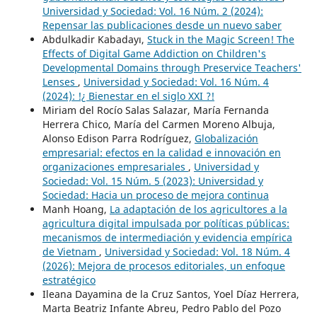
Universidad y Sociedad: Vol. 16 Núm. 2 (2024):
Repensar las publicaciones desde un nuevo saber
Abdulkadir Kabadayı,
Stuck in the Magic Screen! The
Effects of Digital Game Addiction on Children's
Developmental Domains through Preservice Teachers'
Lenses
,
Universidad y Sociedad: Vol. 16 Núm. 4
(2024): !¿ Bienestar en el siglo XXI ?!
Miriam del Rocío Salas Salazar, María Fernanda
Herrera Chico, María del Carmen Moreno Albuja,
Alonso Edison Parra Rodríguez,
Globalización
empresarial: efectos en la calidad e innovación en
organizaciones empresariales
,
Universidad y
Sociedad: Vol. 15 Núm. 5 (2023): Universidad y
Sociedad: Hacia un proceso de mejora continua
Manh Hoang,
La adaptación de los agricultores a la
agricultura digital impulsada por políticas públicas:
mecanismos de intermediación y evidencia empírica
de Vietnam
,
Universidad y Sociedad: Vol. 18 Núm. 4
(2026): Mejora de procesos editoriales, un enfoque
estratégico
Ileana Dayamina de la Cruz Santos, Yoel Díaz Herrera,
Marta Beatriz Infante Abreu, Pedro Pablo del Pozo