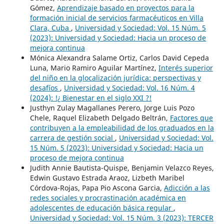
Gómez,
Aprendizaje basado en proyectos para la
formación inicial de servicios farmacéuticos en Villa
Clara, Cuba
,
Universidad y Sociedad: Vol. 15 Núm. 5
(2023): Universidad y Sociedad: Hacia un proceso de
mejora continua
Mónica Alexandra Salame Ortiz, Carlos David Cepeda
Luna, Mario Ramiro Aguilar Martínez,
Interés superior
del niño en la glocalización jurídica: perspectivas y
desafíos
,
Universidad y Sociedad: Vol. 16 Núm. 4
(2024): !¿ Bienestar en el siglo XXI ?!
Justhyn Zulay Magallanes Perero, Jorge Luis Pozo
Chele, Raquel Elizabeth Delgado Beltrán,
Factores que
contribuyen a la empleabilidad de los graduados en la
carrera de gestión social
,
Universidad y Sociedad: Vol.
15 Núm. 5 (2023): Universidad y Sociedad: Hacia un
proceso de mejora continua
Judith Annie Bautista-Quispe, Benjamin Velazco Reyes,
Edwin Gustavo Estrada Araoz, Lizbeth Maribel
Córdova-Rojas, Papa Pio Ascona Garcia,
Adicción a las
redes sociales y procrastinación académica en
adolescentes de educación básica regular
,
Universidad y Sociedad: Vol. 15 Núm. 3 (2023): TERCER