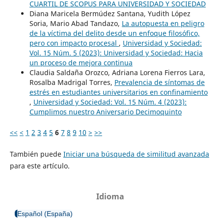
CUARTIL DE SCOPUS PARA UNIVERSIDAD Y SOCIEDAD
Diana Maricela Bermúdez Santana, Yudith López
Soria, Mario Abad Tandazo,
La autopuesta en peligro
de la víctima del delito desde un enfoque filosófico,
pero con impacto procesal
,
Universidad y Sociedad:
Vol. 15 Núm. 5 (2023): Universidad y Sociedad: Hacia
un proceso de mejora continua
Claudia Saldaña Orozco, Adriana Lorena Fierros Lara,
Rosalba Madrigal Torres,
Prevalencia de síntomas de
estrés en estudiantes universitarios en confinamiento
,
Universidad y Sociedad: Vol. 15 Núm. 4 (2023):
Cumplimos nuestro Aniversario Decimoquinto
<<
<
1
2
3
4
5
6
7
8
9
10
>
>>
También puede
Iniciar una búsqueda de similitud avanzada
para este artículo.
Idioma
Español (España)