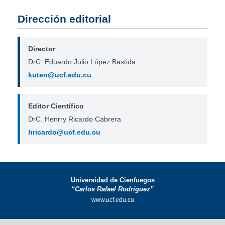
Dirección editorial
Director
DrC. Eduardo Julio López Bastida
kuten@ucf.edu.cu
Editor Científico
DrC. Henrry Ricardo Cabrera
hricardo@ucf.edu.cu
Universidad de Cienfuegos
“Carlos Rafael Rodríguez”
www.ucf.edu.cu