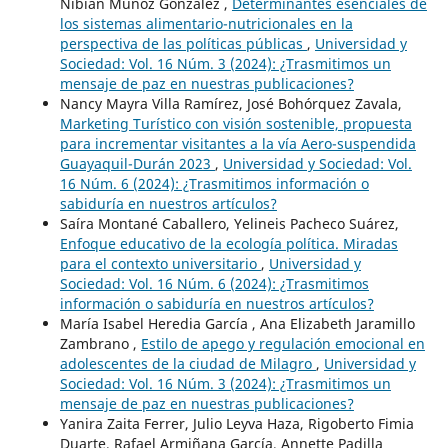
Nibian Muñoz González ,
Determinantes esenciales de
los sistemas alimentario-nutricionales en la
perspectiva de las políticas públicas
,
Universidad y
Sociedad: Vol. 16 Núm. 3 (2024): ¿Trasmitimos un
mensaje de paz en nuestras publicaciones?
Nancy Mayra Villa Ramírez, José Bohórquez Zavala,
Marketing Turístico con visión sostenible, propuesta
para incrementar visitantes a la vía Aero-suspendida
Guayaquil-Durán 2023
,
Universidad y Sociedad: Vol.
16 Núm. 6 (2024): ¿Trasmitimos información o
sabiduría en nuestros artículos?
Saíra Montané Caballero, Yelineis Pacheco Suárez,
Enfoque educativo de la ecología política. Miradas
para el contexto universitario
,
Universidad y
Sociedad: Vol. 16 Núm. 6 (2024): ¿Trasmitimos
información o sabiduría en nuestros artículos?
María Isabel Heredia García , Ana Elizabeth Jaramillo
Zambrano ,
Estilo de apego y regulación emocional en
adolescentes de la ciudad de Milagro
,
Universidad y
Sociedad: Vol. 16 Núm. 3 (2024): ¿Trasmitimos un
mensaje de paz en nuestras publicaciones?
Yanira Zaita Ferrer, Julio Leyva Haza, Rigoberto Fimia
Duarte, Rafael Armiñana García, Annette Padilla