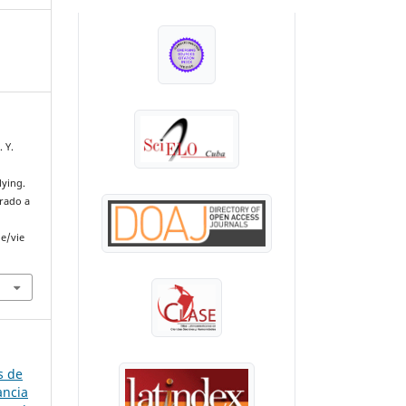
INDEXADA EN:
 Y.
lying.
erado a
le/vie
s de
ancia