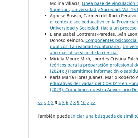
Molina Villacís,
Línea base de vinculación 
Superior
,
Universidad y Sociedad: Vol. 16
Agnese Bosisio, Carmen del Rocío Peralvo 
el contexto socioeducativo en la Provincia
Universidad y Sociedad: Hacia un proceso
Elena Isabel Contreras-Paredes, Iván Leo
Donoso Reinoso,
Componentes psicosocial
públicos: La realidad ecuatoriana
,
Univers
año más al servicio de la ciencia.
Miriela Moure Miró, Lourdes Cristina Falcó
teóricos para la preparación profesional 
(2024): ¿Trasmitimos información o sabidu
Karla María Flores Juanez, Mario Roberto
educativas derivadas del COVID19 en Ho
(2023): Cumplimos nuestro Aniversario D
<<
<
1
2
3
4
5
6
7
8
9
10
>
>>
También puede
Iniciar una búsqueda de simili