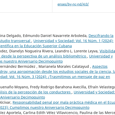
enses/by-nc-nd/4.0/
olina Delgado, Edmundo Daniel Navarrete Arboleda,
Descifrando la
estudio transversal
,
Universidad y Sociedad: Vol. 16 Núm. 1 (2024):
científica en la Educación Superior Cubana
dez, Dianelys Nogueira Rivera, Leandro L. Lorente Leyva,
Visibilid
 desde la perspectiva de un análisis bibliométrico
,
Universidad y
os nuestro Aniversario Decimoquinto
 Fernández Bermúdez , Marianela Morales Calatayud ,
Aspectos
rov, una aproximación desde los estudios sociales de la ciencia, l
edad: Vol. 16 Núm. 3 (2024): ¿Trasmitimos un mensaje de paz en
 Buenaño Moyano, Fredy Rodrigo Barahona Avecilla, Efraín Velasteg
isis de la percepción de los conductores
,
Universidad y Sociedad:
 Aniversario Decimoquinto
Alcívar,
Responsabilidad penal por mala práctica médica en el Ecu
(2023): Cumplimos nuestro Aniversario Decimoquinto
z Aportela, Carlina Edith Vélez Villavicencio, Paulina de las Merc