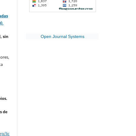
adas
0)
.
, sin
Open Journal Systems
ores,
ta
ios.
s de
g/lic