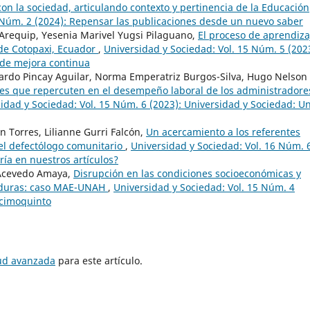
con la sociedad, articulando contexto y pertinencia de la Educación
 Núm. 2 (2024): Repensar las publicaciones desde un nuevo saber
Arequip, Yesenia Marivel Yugsi Pilaguano,
El proceso de aprendiza
 de Cotopaxi, Ecuador
,
Universidad y Sociedad: Vol. 15 Núm. 5 (202
 de mejora continua
nardo Pincay Aguilar, Norma Emperatriz Burgos-Silva, Hugo Nelson
es que repercuten en el desempeño laboral de los administradore
idad y Sociedad: Vol. 15 Núm. 6 (2023): Universidad y Sociedad: U
n Torres, Lilianne Gurri Falcón,
Un acercamiento a los referentes
del defectólogo comunitario
,
Universidad y Sociedad: Vol. 16 Núm. 
ría en nuestros artículos?
 Acevedo Amaya,
Disrupción en las condiciones socioeconómicas y
nduras: caso MAE-UNAH
,
Universidad y Sociedad: Vol. 15 Núm. 4
ecimoquinto
tud avanzada
para este artículo.