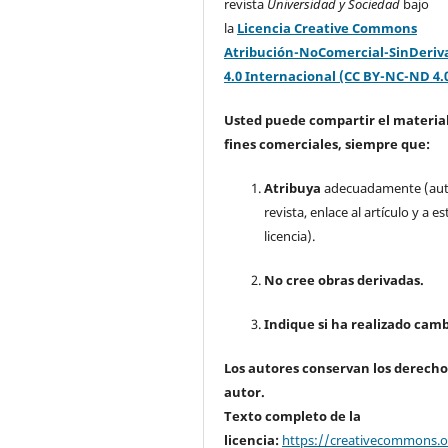
revista
Universidad y Sociedad
bajo
la
Licencia Creative Commons
Atribución-NoComercial-SinDeriv
4.0 Internacional (CC BY-NC-ND 4.
Usted puede compartir el material
fines comerciales, siempre que:
Atribuya
adecuadamente (aut
revista, enlace al artículo y a es
licencia).
No cree obras derivadas.
Indique si ha realizado camb
Los autores conservan los derecho
autor.
Texto completo de la
licencia:
https://creativecommons.or