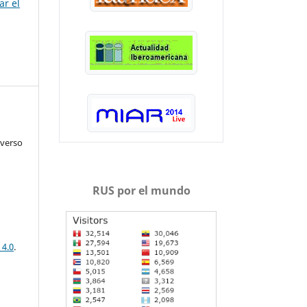
ar el
iverso
RUS por el mundo
 4.0
.