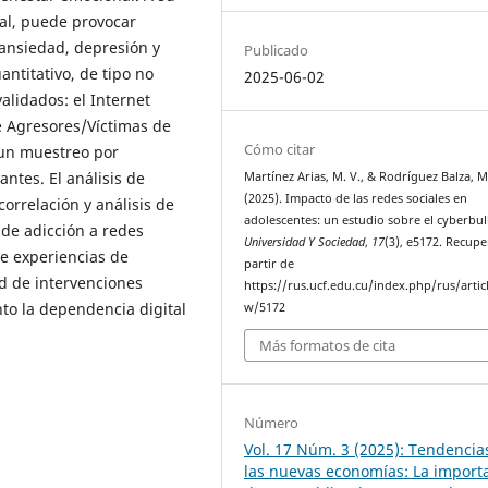
tal, puede provocar
 ansiedad, depresión y
Publicado
ntitativo, de tipo no
2025-06-02
alidados: el Internet
de Agresores/Víctimas de
Cómo citar
 un muestreo por
ntes. El análisis de
Martínez Arias, M. V., & Rodríguez Balza, M.
(2025). Impacto de las redes sociales en
correlación y análisis de
adolescentes: un estudio sobre el cyberbul
de adicción a redes
Universidad Y Sociedad
,
17
(3), e5172. Recup
de experiencias de
partir de
ad de intervenciones
https://rus.ucf.edu.cu/index.php/rus/artic
nto la dependencia digital
w/5172
Más formatos de cita
Número
Vol. 17 Núm. 3 (2025): Tendencia
las nuevas economías: La import