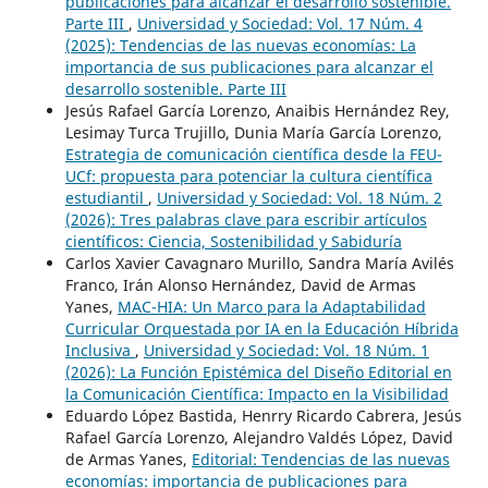
publicaciones para alcanzar el desarrollo sostenible.
Parte III
,
Universidad y Sociedad: Vol. 17 Núm. 4
(2025): Tendencias de las nuevas economías: La
importancia de sus publicaciones para alcanzar el
desarrollo sostenible. Parte III
Jesús Rafael García Lorenzo, Anaibis Hernández Rey,
Lesimay Turca Trujillo, Dunia María García Lorenzo,
Estrategia de comunicación científica desde la FEU-
UCf: propuesta para potenciar la cultura científica
estudiantil
,
Universidad y Sociedad: Vol. 18 Núm. 2
(2026): Tres palabras clave para escribir artículos
científicos: Ciencia, Sostenibilidad y Sabiduría
Carlos Xavier Cavagnaro Murillo, Sandra María Avilés
Franco, Irán Alonso Hernández, David de Armas
Yanes,
MAC-HIA: Un Marco para la Adaptabilidad
Curricular Orquestada por IA en la Educación Híbrida
Inclusiva
,
Universidad y Sociedad: Vol. 18 Núm. 1
(2026): La Función Epistémica del Diseño Editorial en
la Comunicación Científica: Impacto en la Visibilidad
Eduardo López Bastida, Henrry Ricardo Cabrera, Jesús
Rafael García Lorenzo, Alejandro Valdés López, David
de Armas Yanes,
Editorial: Tendencias de las nuevas
economías: importancia de publicaciones para