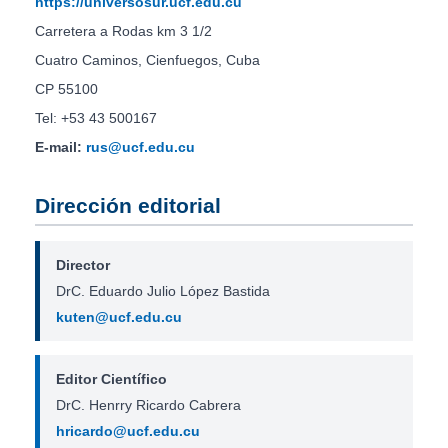
https://universosur.ucf.edu.cu
Carretera a Rodas km 3 1/2
Cuatro Caminos, Cienfuegos, Cuba
CP 55100
Tel: +53 43 500167
E-mail:
rus@ucf.edu.cu
Dirección editorial
Director
DrC. Eduardo Julio López Bastida
kuten@ucf.edu.cu
Editor Científico
DrC. Henrry Ricardo Cabrera
hricardo@ucf.edu.cu