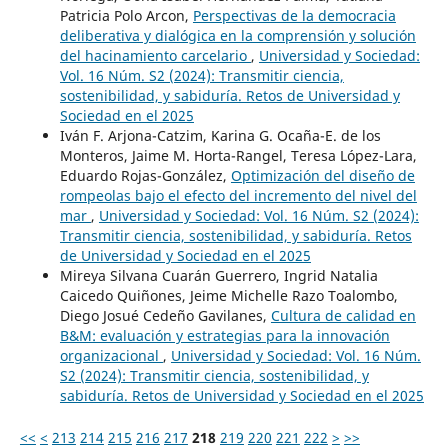
Patricia Polo Arcon,
Perspectivas de la democracia
deliberativa y dialógica en la comprensión y solución
del hacinamiento carcelario
,
Universidad y Sociedad:
Vol. 16 Núm. S2 (2024): Transmitir ciencia,
sostenibilidad, y sabiduría. Retos de Universidad y
Sociedad en el 2025
Iván F. Arjona-Catzim, Karina G. Ocaña-E. de los
Monteros, Jaime M. Horta-Rangel, Teresa López-Lara,
Eduardo Rojas-González,
Optimización del diseño de
rompeolas bajo el efecto del incremento del nivel del
mar
,
Universidad y Sociedad: Vol. 16 Núm. S2 (2024):
Transmitir ciencia, sostenibilidad, y sabiduría. Retos
de Universidad y Sociedad en el 2025
Mireya Silvana Cuarán Guerrero, Ingrid Natalia
Caicedo Quiñones, Jeime Michelle Razo Toalombo,
Diego Josué Cedeño Gavilanes,
Cultura de calidad en
B&M: evaluación y estrategias para la innovación
organizacional
,
Universidad y Sociedad: Vol. 16 Núm.
S2 (2024): Transmitir ciencia, sostenibilidad, y
sabiduría. Retos de Universidad y Sociedad en el 2025
<<
<
213
214
215
216
217
218
219
220
221
222
>
>>