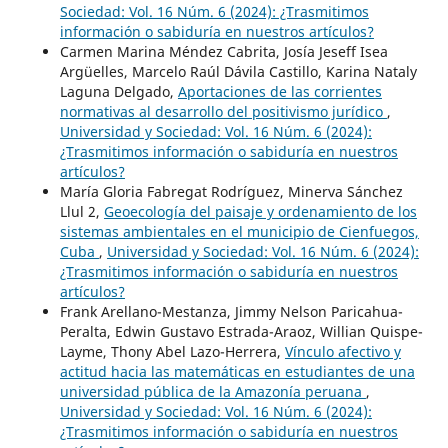
Sociedad: Vol. 16 Núm. 6 (2024): ¿Trasmitimos
información o sabiduría en nuestros artículos?
Carmen Marina Méndez Cabrita, Josía Jeseff Isea
Argüelles, Marcelo Raúl Dávila Castillo, Karina Nataly
Laguna Delgado,
Aportaciones de las corrientes
normativas al desarrollo del positivismo jurídico
,
Universidad y Sociedad: Vol. 16 Núm. 6 (2024):
¿Trasmitimos información o sabiduría en nuestros
artículos?
María Gloria Fabregat Rodríguez, Minerva Sánchez
Llul 2,
Geoecología del paisaje y ordenamiento de los
sistemas ambientales en el municipio de Cienfuegos,
Cuba
,
Universidad y Sociedad: Vol. 16 Núm. 6 (2024):
¿Trasmitimos información o sabiduría en nuestros
artículos?
Frank Arellano-Mestanza, Jimmy Nelson Paricahua-
Peralta, Edwin Gustavo Estrada-Araoz, Willian Quispe-
Layme, Thony Abel Lazo-Herrera,
Vínculo afectivo y
actitud hacia las matemáticas en estudiantes de una
universidad pública de la Amazonía peruana
,
Universidad y Sociedad: Vol. 16 Núm. 6 (2024):
¿Trasmitimos información o sabiduría en nuestros